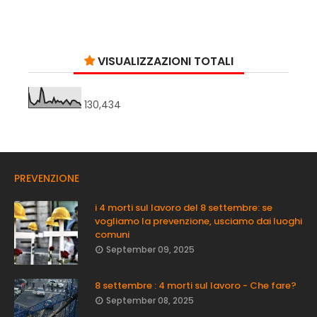
VISUALIZZAZIONI TOTALI
130,434
PREVENZIONE
i 4 morti sul lavoro del 8 settembre: se
vogliamo la prevenzione, usciamo dai luoghi
comuni
September 09, 2025
8 settembre : 4 morti sul lavoro - Che fare?
September 08, 2025