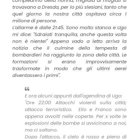
compleanno della nonna, migliaia di rifugiati si
trovavano a Dresda, per lo più slesiani, tanto che
quel giorno la nostra città ospitava circa 1
milione di persone.
L’allarme è dalle 21:45. Sono molto stanca e Ugo
mi dice: "Sdraiati tranquilla, anche questa volta
non è niente!" Appena vado a letto arriva la
notizia che il culmine della tempesta di
bombardieri ha raggiunto la zona della città. Le
formazioni si erano improvvisamente
trasformate in modo che gli ultimi aerei
diventassero i primi".
E ora alcuni appunti dall'agendina di Ugo:
"Ore 22:00: Attacchi violenti sulla città;
attacco terroristico. Elio e Franco sono
appena avvolti nelle coperte. Per x volte le
esplosioni delle bombe si avvicinano a noi,
ma ci saltano.
Dopo l'attacco, il cielo è rosso e pieno di