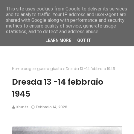
This site uses cookies from Google to deliver its services
and to analyze traffic. Your IP address and user-agent are
shared with Google along with performance and security
metrics to ensure quality of service, generate usage
statistics, and to detect and address abuse.
LEARN MORE
GOT IT
Home page
guerra giusta
Dresda 13 -14 febbraio 1945
Dresda 13 -14 febbraio
1945
Kruntz
Febbraio 14, 2026