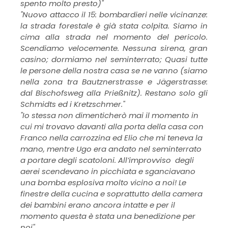
spento molto presto)"
"Nuovo attacco il 15: bombardieri nelle vicinanze:
la strada forestale è già stata colpita. Siamo in
cima alla strada nel momento del pericolo.
Scendiamo velocemente. Nessuna sirena, gran
casino; dormiamo nel seminterrato; Quasi tutte
le persone della nostra casa se ne vanno (siamo
nella zona tra Bautznerstrasse e Jägerstrasse:
dal Bischofsweg alla Prießnitz). Restano solo gli
Schmidts ed i Kretzschmer."
"Io stessa non dimenticherò mai il momento in
cui mi trovavo davanti alla porta della casa con
Franco nella carrozzina ed Elio che mi teneva la
mano, mentre Ugo era andato nel seminterrato
a portare degli scatoloni. All’improvviso degli
aerei scendevano in picchiata e sganciavano
una bomba esplosiva molto vicino a noi! Le
finestre della cucina e soprattutto della camera
dei bambini erano ancora intatte e per il
momento questa è stata una benedizione per
noi"