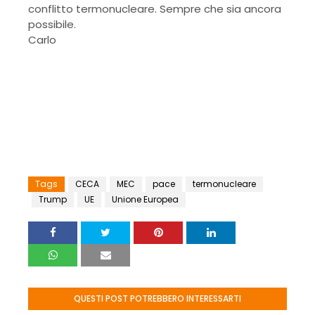
conflitto termonucleare. Sempre che sia ancora
possibile.
Carlo
Tags
CECA
MEC
pace
termonucleare
Trump
UE
Unione Europea
QUESTI POST POTREBBERO INTERESSARTI