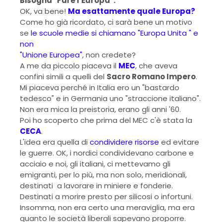
Bisogna "Fare l'Europa".
OK, va bene!
Ma esattamente quale Europa?
Come ho già ricordato, ci sarà bene un motivo
se
le scuole medie si chiamano "Europa Unita " e
non
"Unione Europea"
, non credete?
A me da piccolo piaceva il
MEC
, che aveva
confini simili a quelli del
Sacro Romano Impero
.
Mi piaceva perché in Italia ero un "bastardo
tedesco" e in Germania uno "straccione italiano".
Non era mica la preistoria, erano gli anni '60.
Poi ho scoperto che prima del MEC c'è stata la
CECA
.
L'idea era quella di
condividere risorse
ed evitare
le guerre. OK, i nordici condividevano carbone e
acciaio e noi, gli italiani, ci mettevamo gli
emigranti, per lo più, ma non solo, meridionali,
destinati a lavorare in miniere e fonderie.
Destinati a morire presto per silicosi o infortuni.
Insomma, non era certo una meraviglia, ma era
quanto le società liberali sapevano proporre.