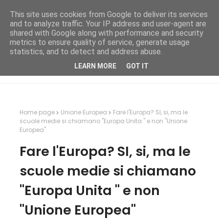
This site uses cookies from Google to deliver its services
and to analyze traffic. Your IP address and user-agent are
shared with Google along with performance and security
metrics to ensure quality of service, generate usage
statistics, and to detect and address abuse.
LEARN MORE
GOT IT
Home page
Unione Europea
Fare l'Europa? SI, si, ma le
scuole medie si chiamano "Europa Unita " e non "Unione
Europea"
Fare l'Europa? SI, si, ma le
scuole medie si chiamano
"Europa Unita " e non
"Unione Europea"