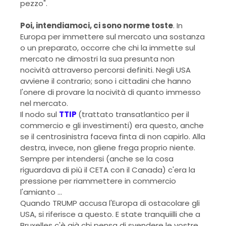
pezzo".
Poi, intendiamoci, ci sono norme toste
. In
Europa per immettere sul mercato una sostanza
o un preparato, occorre che chi la immette sul
mercato ne dimostri la sua presunta non
nocività attraverso percorsi definiti. Negli USA
avviene il contrario; sono i cittadini che hanno
l'onere di provare la nocività di quanto immesso
nel mercato.
Il nodo sul
TTIP
(trattato transatlantico per il
commercio e gli investimenti) era questo, anche
se il centrosinistra faceva finta di non capirlo. Alla
destra, invece, non gliene frega proprio niente.
Sempre per intendersi (anche se la cosa
riguardava di più il CETA con il Canada) c'era la
pressione per riammettere in commercio
l'amianto ...
Quando TRUMP accusa l'Europa di ostacolare gli
USA, si riferisce a questo. E state tranquiilli che a
Bruxelles c'è già chi pensa di svendere le vostre