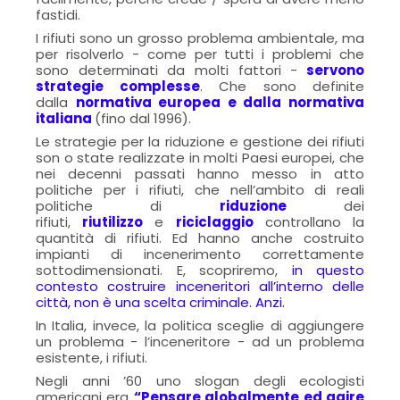
fastidi.
I rifiuti sono un grosso problema ambientale, ma
per risolverlo - come per tutti i problemi che
sono determinati da molti fattori -
servono
strategie complesse
. Che sono definite
dalla
normativa europea e dalla normativa
italiana
(fino dal 1996)
.
Le strategie per la riduzione e gestione dei rifiuti
son o state realizzate in molti Paesi europei, che
nei decenni passati hanno messo in atto
politiche per i rifiuti, che nell’ambito di reali
politiche di
riduzione
dei
rifiuti,
riutilizzo
e
riciclaggio
controllano la
quantità di rifiuti. Ed hanno anche costruito
impianti di incenerimento correttamente
sottodimensionati. E, scopriremo,
in questo
contesto costruire inceneritori all’interno delle
città, non è una scelta criminale. Anzi.
In Italia, invece, la politica sceglie di aggiungere
un problema - l’inceneritore - ad un problema
esistente, i rifiuti.
Negli anni ’60 uno slogan degli ecologisti
americani era
“Pensare globalmente ed agire