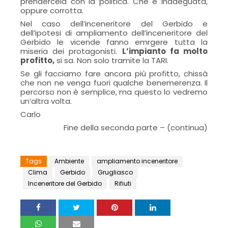
prendercela con la politica. Che è inadeguata,
oppure corrotta.
Nel caso dell’inceneritore del Gerbido e
dell’ipotesi di ampliamento dell’inceneritore del
Gerbido le vicende fanno emrgere tutta la
miseria dei protagonisti.
L’impianto fa molto
profitto,
si sa. Non solo tramite la TARI.
Se gli facciamo fare ancora più profitto, chissà
che non ne venga fuori qualche benemerenza. Il
percorso non è semplice, ma questo lo vedremo
un’altra volta.
Carlo
Fine della seconda parte – (continua)
Tags
Ambiente
ampliamento inceneritore
Clima
Gerbido
Grugliasco
Inceneritore del Gerbido
Rifiuti