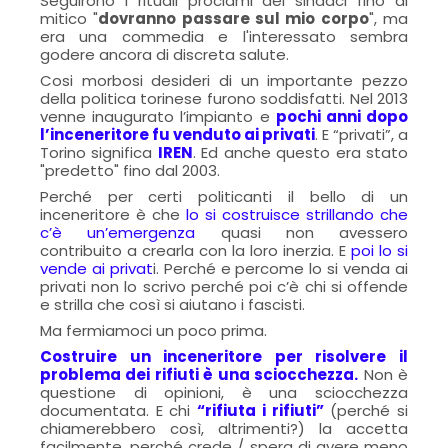
Seguirono i rituali proclami dei sindaci fino al
mitico "
dovranno passare sul mio corpo
", ma
era una commedia e l'interessato sembra
godere ancora di discreta salute.
Cosi morbosi desideri di un importante pezzo
della politica torinese furono soddisfatti.
Nel 2013
venne inaugurato l’impianto e
pochi anni dopo
l’inceneritore fu venduto ai privati
. E “privati”, a
Torino significa
IREN
. Ed anche questo era stato
"predetto" fino dal 2003.
Perché per certi politicanti il bello di un
inceneritore è che
lo si costruisce strillando che
c’è un’emergenza
quasi non avessero
contribuito a crearla con la loro inerzia. E
poi lo si
vende ai privat
i. Perché e percome lo si venda ai
privati non lo scrivo perché poi c’è chi si offende
e strilla che così si aiutano i fascisti.
Ma fermiamoci un poco prima.
Costruire un inceneritore per risolvere il
problema dei rifiuti è una sciocchezza.
Non è
questione di opinioni, è una sciocchezza
documentata. E chi
“rifiuta i rifiuti”
(perché si
chiamerebbero così, altrimenti?) la accetta
facilmente, perché crede / spera di avere meno