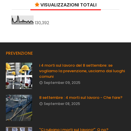
VISUALIZZAZIONI TOTALI
130,392
PREVENZIONE
i 4 morti sul lavoro del 8 settembre: se
vogliamo la prevenzione, usciamo dai luoghi
comuni
September 09, 2025
8 settembre : 4 morti sul lavoro - Che fare?
September 08, 2025
"Ci rubano i morti sul lavoro!". O no?