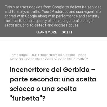
This site uses cookies from Google to deliver its services
and to analyze traffic. Your IP address and user-agent are
shared with Google along with performance and security
metrics to ensure quality of service, generate usage
statistics, and to detect and address abuse.
LEARN MORE
GOT IT
Home page
Rifiuti
Inceneritore del Gerbido – parte
seconda: una scelta sciocca o una scelta "furbetta"?
Inceneritore del Gerbido –
parte seconda: una scelta
sciocca o una scelta
"furbetta"?