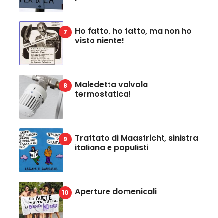
Ho fatto, ho fatto, ma non ho
visto niente!
Maledetta valvola
termostatica!
Trattato di Maastricht, sinistra
italiana e populisti
Aperture domenicali