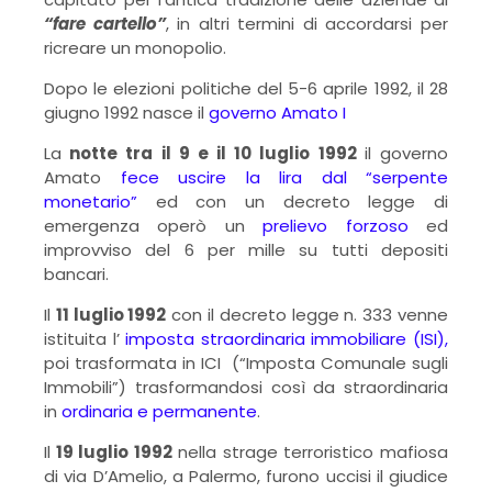
“fare cartello”
, in altri termini di accordarsi per
ricreare un monopolio.
Dopo le elezioni politiche del 5-6 aprile 1992, il 28
giugno 1992 nasce il
governo Amato I
La
notte tra il 9 e il 10 luglio 1992
il governo
Amato
fece uscire la lira dal “serpente
monetario”
ed con un decreto legge di
emergenza operò un
prelievo forzoso
ed
improvviso del 6 per mille su tutti depositi
bancari.
Il
11 luglio 1992
con il decreto legge n. 333 venne
istituita l’
imposta straordinaria immobiliare (ISI),
poi trasformata in ICI (“Imposta Comunale sugli
Immobili”) trasformandosi così da straordinaria
in
ordinaria e permanente
.
Il
19 luglio 1992
nella strage terroristico mafiosa
di via D’Amelio, a Palermo, furono uccisi il giudice