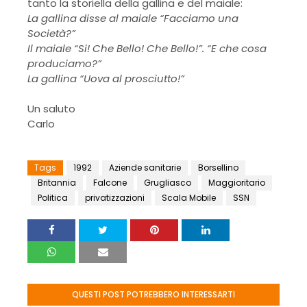
tanto la storiella della gallina e del maiale:
La gallina disse al maiale “Facciamo una
Società?”
Il maiale “Si! Che Bello! Che Bello!”. “E che cosa
produciamo?”
La gallina “Uova al prosciutto!”
Un saluto
Carlo
Tags
1992
Aziende sanitarie
Borsellino
Britannia
Falcone
Grugliasco
Maggioritario
Politica
privatizzazioni
Scala Mobile
SSN
QUESTI POST POTREBBERO INTERESSARTI