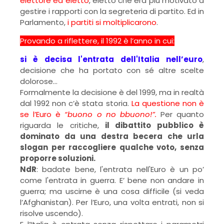
elettore ed eletto
, eletto che era più motivato a
gestire i rapporti con la segreteria di partito. Ed in
Parlamento,
i partiti si moltiplicarono
.
Provando a riflettere, il 1992 è l’anno in cui:
si è decisa l'entrata dell'Italia nell’euro
,
decisione che ha portato con sé altre scelte
dolorose…
Formalmente la decisione è del 1999, ma in realtà
dal 1992 non c’è stata storia.
La questione non è
se l’Euro è
“buono o no bbuono!”.
Per quanto
riguarda le critiche,
il dibattito pubblico è
dominato da una destra becera che urla
slogan per raccogliere qualche voto, senza
proporre soluzioni.
NdR
: badate bene, l'entrata nell'Euro è un po’
come l'entrata in guerra. E’ bene non andare in
guerra; ma uscirne è una cosa difficile (si veda
l’Afghanistan). Per l’Euro, una volta entrati, non si
risolve uscendo).