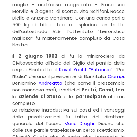
moglie - anch’essa magistrato - Francesca
Morvillo e 3 agenti di scorta, Vito Schifani, Rocco
Dicillo e Antonio Montinaro. Con una carica pari a
500 kg di tritolo fecero esplodere un tratto
dell’autostrada A29. L’attentato “terroristico
mafioso” fu materialmente compiuto da Cosa
Nostra.
Il
2 giugno 1992
ci fu la minicrociera da
Civitavecchia all’isola del Giglio del panfilo della
regina Elisabetta, il
Royal Yacht “Britannia”
. “Per
l’Italia” c’erano il presidente di Bankitalia
Ciampi
,
Beniamino
Andreatta
(che come il prezzemolo
non mancava mai), i vertici di
Eni
,
Iri
,
Comit
,
Ina
,
le
aziende di Stato
e le
partecipate
al gran
completo.
La relazione introduttiva sui costi ed i vantaggi
delle privatizzazioni fu fatta dal direttore
generale del Tesoro
Mario Draghi
. Dicono che
dalle sue parole trapelasse un certo scetticismo.
Chissà? Quello che è certo che terminata la