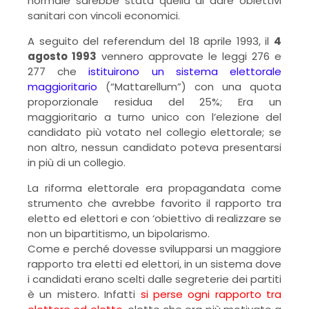
normale sarebbe stata quella di dare obiettivi
sanitari con vincoli economici.
A seguito del referendum del 18 aprile 1993, il
4
agosto 1993
vennero approvate le leggi 276 e
277 che
istituirono un sistema elettorale
maggioritario
(“Mattarellum”) con una quota
proporzionale residua del 25%; Era un
maggioritario a turno unico con l’elezione del
candidato più votato nel collegio elettorale; se
non altro, nessun candidato poteva presentarsi
in più di un collegio.
La riforma elettorale era propagandata come
strumento che avrebbe favorito il rapporto tra
eletto ed elettori e con ‘obiettivo di realizzare se
non un bipartitismo, un bipolarismo.
Come e perché dovesse svilupparsi un maggiore
rapporto tra eletti ed elettori, in un sistema dove
i candidati erano scelti dalle segreterie dei partiti
è un mistero. Infatti
si perse ogni rapporto tra