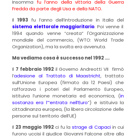
Insomma
fu l’anno della vittoria della Guerra
Fredda da parte degli Usa e della NATO.
Il
1993
fu l’anno dell’introduzione in Italia del
sistema elettorale maggioritario
. Poi venne il
1994 quando venne “creata“ l'Organizzazione
mondiale del commercio, (WTO: World Trade
Organization), ma la svolta era avvenuta.
Ma vediamo cosa è successo nel 1992 ….
Il
7 febbraio 1992
il Governo Andreotti VII firmò
l’
adesione al Trattato di Maastricht
, trattato
sull’Unione Europea (firmato da 12 Paesi) che
rafforzava i poteri del Parlamento Europeo,
istituiva l’unione monetaria ed economica, (
in
sostanza era l’”entrata nell’Euro
”) e istituiva la
cittadinanza europea, (la libera circolazione delle
persone sul territorio dell’UE)
Il
23 maggio 1992
ci fu la
strage di Capaci
in cui
furono uccisi il giudice Giovanni Falcone oltre alla