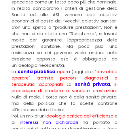
spacciato come un fatto poco più che nominale.
In realtà cambiarono i criteri di gestione della
Sanità ed alle ASL vennero dati obiettivi
economici al posto dei “vecchi” obiettivi sanitari.
Con una spinta a “produrre prestazioni”. Non è
che non ci sia stata una “Resistenza”; si lavorò
molto per garantire l’appropriatezza delle
prestazioni sanitarie. Ma poco può una
resistenza se chi governa vuole andare nella
direzione opposta e/o è abbagliato da
un'ideologia neoliberista.
La
sanità pubblica
opera
(oggi direi
"dovrebbe
operare" tramite percorsi diagnostici e
terapeutici appropriati
. La
sanità privata
,
si
preoccupa di produrre e vendere prestazioni
.
Nulla di male. Il torto non è della sanità privata,
ma della politica che fa scelte contrarie
all’interesse dei cittadini.
Poi, un mix di un’
ideologia acritica dell’efficienza
e
di
interessi non dichiarabili
ha portato a
condizioni di rottura con demotivazione e fuga