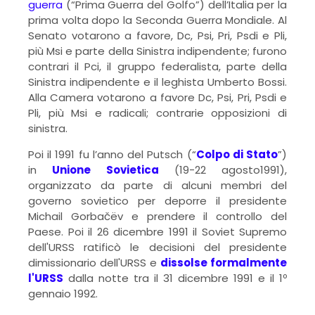
guerra
(“Prima Guerra del Golfo”) dell’Italia per la
prima volta dopo la Seconda Guerra Mondiale. Al
Senato votarono a favore, Dc, Psi, Pri, Psdi e Pli,
più Msi e parte della Sinistra indipendente; furono
contrari il Pci, il gruppo federalista, parte della
Sinistra indipendente e il leghista Umberto Bossi.
Alla Camera votarono a favore Dc, Psi, Pri, Psdi e
Pli, più Msi e radicali; contrarie opposizioni di
sinistra.
Poi il 1991 fu l’anno del Putsch (“
Colpo di Stato
”)
in
Unione Sovietica
(19-22 agosto1991),
organizzato da parte di alcuni membri del
governo sovietico per deporre il presidente
Michail Gorbačëv e prendere il controllo del
Paese. Poi il 26 dicembre 1991 il Soviet Supremo
dell'URSS ratificò le decisioni del presidente
dimissionario dell'URSS e
dissolse formalmente
l'URSS
dalla notte tra il 31 dicembre 1991 e il 1º
gennaio 1992.