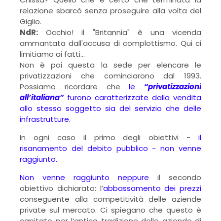
relazione sbarcò senza proseguire alla volta del
Giglio.
NdR:
Occhio! il "Britannia" è una vicenda
ammantata dall'accusa di complottismo. Qui ci
limitiamo ai fatti...
Non è poi questa la sede per elencare le
privatizzazioni che cominciarono dal 1993.
Possiamo ricordare che
le
“privatizzazioni
all’italiana”
furono caratterizzate dalla vendita
allo stesso soggetto sia del servizio che delle
infrastrutture.
In ogni caso il primo degli obiettivi -
il
risanamento del debito pubblico - non venne
raggiunto.
Non venne raggiunto neppure
il secondo
obiettivo dichiarato: l’
abbassamento dei prezzi
conseguente alla competitività delle aziende
private sul mercato. Ci spiegano che questo è
capitato per l’antica tradizione delle aziende di