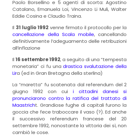
Paolo Borsellino e 5 agenti di scorta: Agostino
Catalano, Emanuela Loi, Vincenzo Li Muli, Walter
Eddie Cosina e Claudio Traina.
Il
31 luglio 1992
venne firmato il protocollo per la
cancellazione della Scala mobile
, cancellando
definitivamente l’adeguamento delle retribuzioni
all’inflazione
Il
16 settembre 1992
, a seguito di una “tempesta
monetaria” ci fu una
drastica svalutazione della
Lir
a (ed in Gran Bretagna della sterlina)
La “maretta” fu scatenata dal referendum del 2
giugno 1992 con cui
i cittadini danesi si
pronunciarono contro la ratifica del trattato di
Maastrich
t. Grandiose fughe di capitali furono la
goccia che fece traboccare il vaso (?). Ed anche
il successivo referendum francese del 20
settembre 1992, nonostante la vittoria dei sì, non
cambiò le cose.