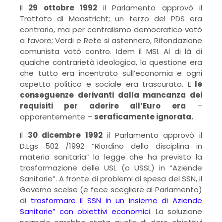
Il
29 ottobre 1992
il Parlamento approvò il
Trattato di Maastricht; un terzo del PDS era
contrario, ma per centralismo democratico votò
a favore; Verdi e Rete si astennero, Rifondazione
comunista votò contro. Idem il MSI. Al di là di
qualche contrarietà ideologica, la questione era
che tutto era incentrato sull’economia e ogni
aspetto politico e sociale era trascurato. E
le
conseguenze derivanti dalla mancanza dei
requisiti per aderire all’Euro era
–
apparentemente –
seraficamente ignorata.
Il
30 dicembre 1992
il Parlamento approvò il
D.Lgs 502 /1992 “Riordino della disciplina in
materia sanitaria” la legge che ha previsto la
trasformazione delle USL (o USSL) in “Aziende
Sanitarie”. A fronte di problemi di spesa del SSN, il
Governo scelse (e fece scegliere al Parlamento)
di
trasformare il SSN in un insieme di Aziende
Sanitarie” con obiettivi economic
i. La soluzione