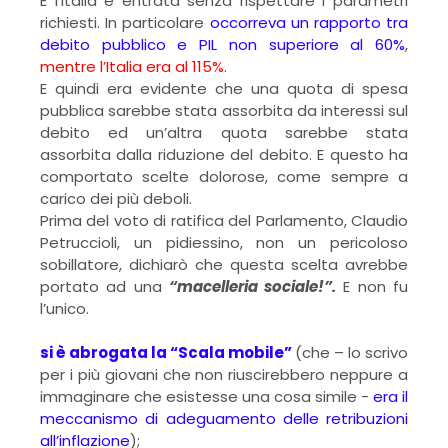
E l’Italia è entrata senza rispettare i parametri
richiesti. In particolare
occorreva un rapporto tra
debito pubblico e PIL non superiore al 60%
,
mentre l’Italia era al 115%.
E quindi era evidente che una quota di spesa
pubblica sarebbe stata assorbita da interessi sul
debito ed un’altra quota sarebbe stata
assorbita dalla riduzione del debito. E questo ha
comportato scelte dolorose, come sempre a
carico dei più deboli.
Prima del voto di ratifica del Parlamento, Claudio
Petruccioli, un pidiessino, non un pericoloso
sobillatore, dichiarò che questa scelta avrebbe
portato ad una
“macelleria sociale!”.
E non fu
l’unico.
si è abrogata la “Scala mobile”
(che – lo scrivo
per i più giovani che non riuscirebbero neppure a
immaginare che esistesse una cosa simile -
era il
meccanismo di adeguamento delle retribuzioni
all’inflazione
);