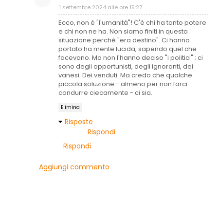
1 settembre 2024 alle ore 15:27
Ecco, non è "l'umanità"! C'è chi ha tanto potere
e chi non ne ha. Non siamo finiti in questa
situazione perché "era destino". Ci hanno
portato ha mente lucida, sapendo quel che
facevano. Ma non l'hanno deciso "i politici" ; ci
sono degli opportunisti, degli ignoranti, dei
vanesi. Dei venduti. Ma credo che qualche
piccola soluzione - almeno per non farci
condurre ciecamente - ci sia.
Elimina
Risposte
Rispondi
Rispondi
Aggiungi commento