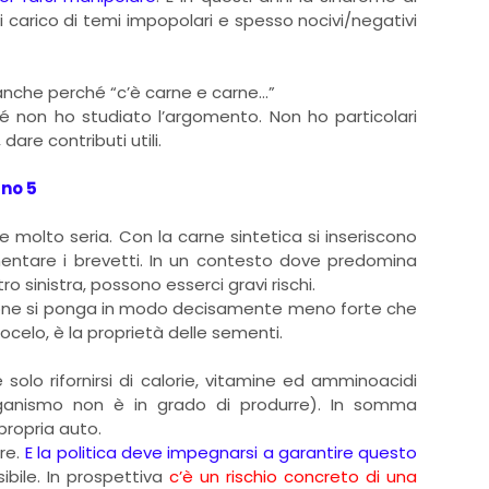
si carico di temi impopolari e spesso nocivi/negativi
anche perché “c’è carne e carne…”
rché non ho studiato l’argomento. Non ho particolari
dare contributi utili.
ano 5
 molto seria. Con la carne sintetica si inseriscono
entare i brevetti. In un contesto dove predomina
ro sinistra, possono esserci gravi rischi.
tione si ponga in modo decisamente meno forte che
mocelo, è la proprietà delle sementi.
 solo rifornirsi di calorie, vitamine ed amminoacidi
’organismo non è in grado di produrre). In somma
 propria auto.
are.
E la politica deve impegnarsi a garantire questo
ile. In prospettiva
c’è un rischio concreto di una