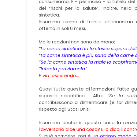
consumiamo. E - per inciso - la tutela de
dei “rischi per la salute”. Inoltre, nell
sintetica.
Insomma siamo di fronte all’ennesimo
offerto in soli 6 mesi.
Ma le reazioni non sono da meno;
“La carne sintetica ha lo stesso sapore del
“La carne sintetica è più sana della carne 
“Se la carne sintetica fa male lo scoprirem
“Intanto proviamola”
E via asserendo…
Quasi tutte queste affermazioni, fatte gu
risposta scientifica. Altre
“Se la carn
contribuiscono a dimenticare (e far dimen
rispetto agli Stati Uniti.
Insomma anche in questo caso la reazio
l’avversario dice una cosa? E io dico il contr
Si può sorridere, ma
è un ottimo modo pe