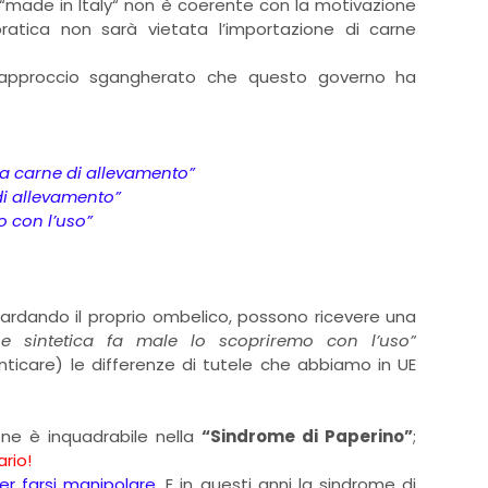
l “made in Italy“ non è coerente con la motivazione
a pratica non sarà vietata l’importazione di carne
 approccio sgangherato che questo governo ha
la carne di allevamento”
di allevamento”
o con l’uso”
ardando il proprio ombelico, possono ricevere una
e sintetica fa male lo scopriremo con l’uso”
ticare) le differenze di tutele che abbiamo in UE
ne è inquadrabile nella
“Sindrome di Paperino”
;
ario!
r farsi manipolare
. E in questi anni la sindrome di