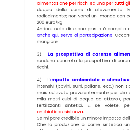
alimentazione per ricchi ed una per tutti gli 
doppio della carne di allevamento. 
radicalmente; non vorrei un mondo con ca
200 euro/kg
Andare nella direzione giusta è compito d
anche qui, serve al partecipazione.
Occorre
mangiare.
3)
La prospettiva di carenze alimen
rendono concreta la prospettiva di caren
ricchi.
4)
L’
impatto ambientale e climatico
intensivi (bovini, suini, pollane, ecc.) non si
mais coltivato prevalentemente per alime
mila metri cubi di acqua ad ettaro), pe
fertilizzanti sintetici. E, se volete, 
antibioticoresistenza
.
Se mi pare credibile un minore impatto dell
Che la produzione di carne sintetica un