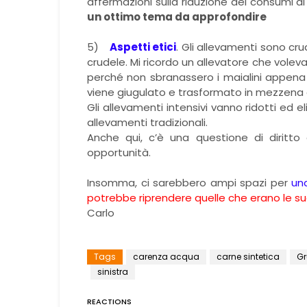
affermazioni sulla riduzione dei consumi d
un ottimo tema da approfondire
5)
Aspetti etici
. Gli allevamenti sono cr
crudele. Mi ricordo un allevatore che voleva
perché non sbranassero i maialini appena 
viene giugulato e trasformato in mezzena 
Gli allevamenti intensivi vanno ridotti ed 
allevamenti tradizionali.
Anche qui, c’è una questione di diritto
opportunità.
Insomma, ci sarebbero ampi spazi per
una
potrebbe riprendere quelle che erano le su
Carlo
Tags
carenza acqua
carne sintetica
Gr
sinistra
REACTIONS