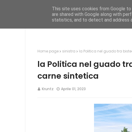
This site uses cookies from Google to d
Hom
are shared with Google along with perf
statistics, and to detect and address 
Home page
sinistra
la Politica nel guado tra bist
la Politica nel guado tr
carne sintetica
Kruntz
Aprile 01, 2023