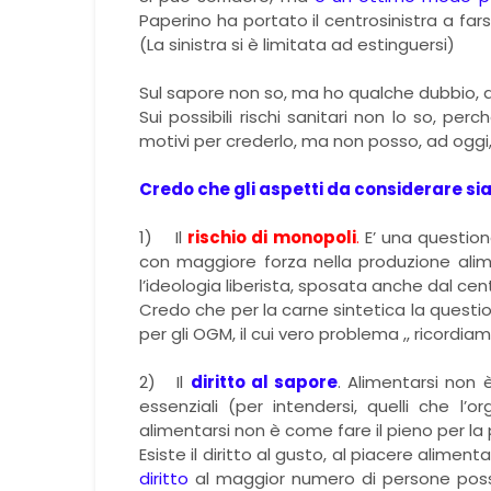
Paperino ha portato il centrosinistra a far
(La sinistra si è limitata ad estinguersi)
Sul sapore non so, ma ho qualche dubbio, 
Sui possibili rischi sanitari non lo so, pe
motivi per crederlo, ma non posso, ad oggi, 
Credo che gli aspetti da considerare si
1)
Il
rischio di monopoli
.
E’ una questione
con maggiore forza nella produzione alim
l’ideologia liberista, sposata anche dal cent
Credo che per la carne sintetica la ques
per gli OGM, il cui vero problema ,, ricordia
2)
Il
diritto al sapore
. Alimentarsi non è
essenziali (per intendersi, quelli che l
alimentarsi non è come fare il pieno per la
Esiste il diritto al gusto, al piacere aliment
diritto
al maggior numero di persone possib