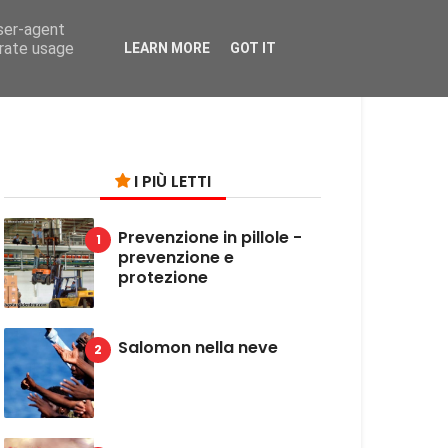
user-agent
on
erate usage
LEARN MORE
GOT IT
I PIÙ LETTI
Prevenzione in pillole -
prevenzione e
protezione
Salomon nella neve