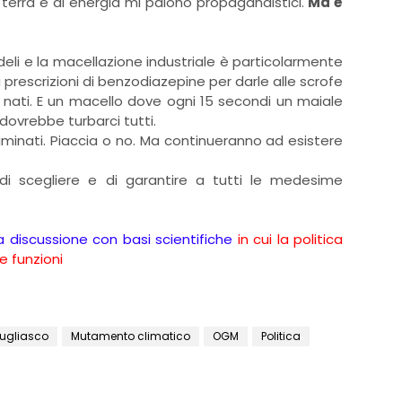
i terra e di energia mi paiono propagandistici.
Ma è
udeli e la macellazione industriale è particolarmente
 prescrizioni di benzodiazepine per darle alle scrofe
nati. E un macello dove ogni 15 secondi un maiale
dovrebbe turbarci tutti.
eliminati. Piaccia o no. Ma continueranno ad esistere
 di scegliere e di garantire a tutti le medesime
 discussione con basi scientifiche
in cui la politica
e funzioni
ugliasco
Mutamento climatico
OGM
Politica