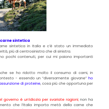
 carne sintetica
arne sintetica in Italia e c’è stato un immediato
ità, più di centrosinistra che di sinistra.
no pochi contenuti, per cui mi paiono importanti
he se ho ridotto molto il consumo di carni, in
o contesto - essendo un “diversamente giovane”
ho
assunzione di proteine
, cosa più che opportuna per
del governo è un’idiozia per svariate ragioni;
non ha
omento che l’Italia importa metà della carne che