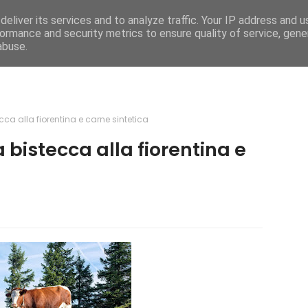
eliver its services and to analyze traffic. Your IP address and 
e
Caratteristiche
Mega Menu
Documentati
ormance and security metrics to ensure quality of service, gen
abuse.
ecca alla fiorentina e carne sintetica
a bistecca alla fiorentina e