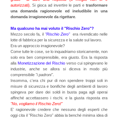
autorizzati)
.
Si gioca ad invertire le parti e
trasformare
una domanda ragionevole ed ineludibile in una
domanda irragionevole da rigettare
.
Ma qualcuno ha mai voluto il "Rischio Zero"?
Mezzo secolo fa, il
"Rischio Zero"
era rivendicato nelle
lotte di fabbrica per la sicurezza e la salute sul lavoro.
Era un approccio irragionevole?
Come tutte le cose, se lo inquadriamo storicamente, non
solo era ben comprensibile, era giusto. Era la risposta
alla
Monetizzazione del Rischio
verso cui spingevano le
industrie, anche se allora si diceva in modo più
comprensibile
"i padroni"
.
Insomma, c'era chi pur di non spendere troppi soli in
misure di sicurezza e bonifiche degli ambienti di lavoro
spingeva per dare dei soldi in busta paga agli operai
affinché accettassero i rischi. e la giusta risposta era
"No, vogliamo il Rischio Zero!"
E' ragionevole credere che nessuno degli esperti che
oggi cita il "Rischio Zero" abbia la benché minima idea di