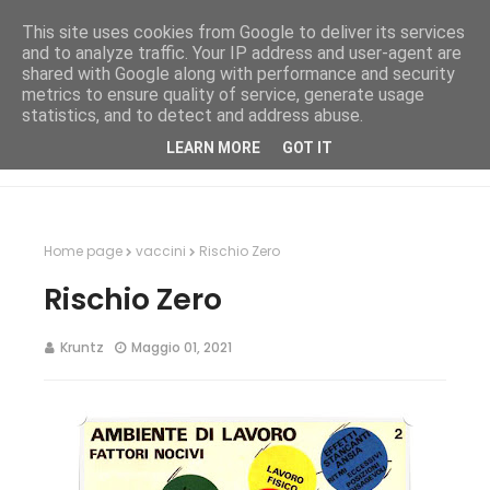
This site uses cookies from Google to deliver its services
and to analyze traffic. Your IP address and user-agent are
shared with Google along with performance and security
metrics to ensure quality of service, generate usage
statistics, and to detect and address abuse.
LEARN MORE
GOT IT
Home page
vaccini
Rischio Zero
Rischio Zero
Kruntz
Maggio 01, 2021