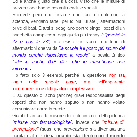
Ed è anche giusto che sia così, visto che le misure di
prevenzione hanno pesanti ricadute sociali.
Succede però che, invece che fare i conti con la
scienza, vengano fatte (per lo più "urlate") affermazioni
prive di basi. E tutti si scagliano contro singoli pezzi di un
pacchetto complesso. oggi quella più trendy è
"perché le
22 e non le 23",
ma esiste un vario repertorio di
affermazioni che va da
"la scuola è il posto più sicuro del
mondo perché rispettiamo le regole"
a bestialità tipo
"adesso anche l'UE dice che le mascherine non
servono".
Ho fatto solo 3 esempi, perché la questione
non sta
tanto nelle singole cose, ma nell'apparente
incomprensione del quadro complessivo
.
E su questo ci sono (anche) gravi responsabilità degli
esperti che non hanno saputo o non hanno voluto
comunicare correttamente.
Già il chiamare le misure di contenimento dell'epidemia
"misure non farmacologiche"
,
invece che
"misure di
prevenzione"
(quasi che
prevenzione
sia diventata una
parolaccia) ci spiega
quanto sia ideologico il mondo