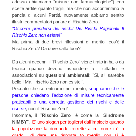
adesso chiamiamo "misure non farmacologiche") con
scelte ardite quanto fragili, ma che non accontentano la
pancia di alcuni Partiti, nuovamente abbiamo sentito
illustri commentatori parlare di Rischio Zero.
"Occorre prendersi dei rischi! Dei Rischi Ragionati! Il
Rischio Zero non esiste!"
Ma prima di due brevi riflessioni di merito, cos'è il
Rischio Zero? Da dove salta fuori?
Da alcuni decenni il "Rischio Zero" viene tirato in ballo da
tecnici quando devono rispondere a cittadini e
associazioni su
questioni ambientali
: "Si, si, sarebbe
bello ! Ma il rischio Zero non esiste!".
Peccato che se entriamo nel merito,
scopriamo che le
persone chiedano l'adozione di misure tecnicamente
praticabili o una corretta gestione dei rischi e delle
risorse
, non il "Rischio Zero"
Insomma, il "
Rischio Zero
" è come la "
Sindrome
NIMBY
".
E' uno slogan per togliersi dall'impiccio quando
la popolazione fa domande corrette a cui non si è in
grado di dare una risposta
(o meglio non si è