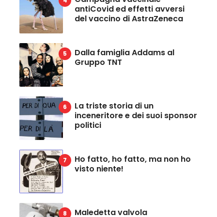
antiCovid ed effetti avversi
del vaccino di AstraZeneca
Dalla famiglia Addams al
Gruppo TNT
La triste storia di un
inceneritore e dei suoi sponsor
politici
Ho fatto, ho fatto, ma non ho
visto niente!
Maledetta valvola