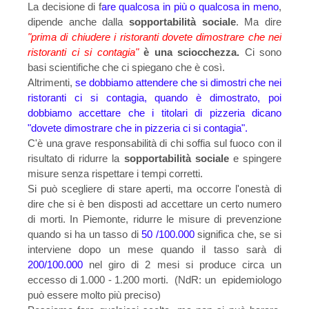
La decisione di f
are qualcosa in più o qualcosa in meno
,
dipende anche dalla
sopportabilità sociale
. Ma dire
"prima di chiudere i ristoranti dovete dimostrare che nei
ristoranti ci si contagia"
è una sciocchezza.
Ci sono
basi scientifiche che ci spiegano che è così.
Altrimenti,
se dobbiamo attendere che si dimostri che nei
ristoranti ci si contagia, quando è dimostrato, poi
dobbiamo accettare che i titolari di pizzeria dicano
"dovete dimostrare che in pizzeria ci si contagia".
C'è una grave responsabilità di chi soffia sul fuoco con il
risultato di ridurre la
sopportabilità sociale
e spingere
misure senza rispettare i tempi corretti.
Si può scegliere di stare aperti, ma occorre l'onestà di
dire che si è ben disposti ad accettare un certo numero
di morti. In Piemonte, ridurre le misure di prevenzione
quando si ha un tasso di
50 /100.000
significa che, se si
interviene dopo un mese quando il tasso sarà di
200/100.000
nel giro di 2 mesi si produce circa un
eccesso di 1.000 - 1.200 morti. (NdR: un epidemiologo
può essere molto più preciso)