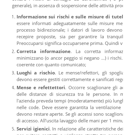
generale), in assenza di sospensione delle attività produttiv
Informazione sui rischi e sulle misure di tutela
. Tu
essere informati adeguatamente sulle misure messe in 
processo bidirezionale; i datori di lavoro devono anche
recepire proposte, sia per garantire la tranquillità a
Preoccuparsi significa occuparsene prima. Quindi vuol di
Corretta informazione
. La corretta informazione
minimizzano (o ancor peggio si negano …) i rischi. Un c
coerente con quanto comunicato;
Luoghi a rischio
. Le mense/refettori, gli spogliatoi, 
devono essere gestiti correttamente e sanificati regolarm
Mense e refettettori
. Occorre scaglionare gli access
delle distanze di sicurezza tra le persone. In molte 
l'azienda preveda tempi (moderatamente) più lunghi per i
nelle code. Deve essere garantita la ventilazione natur
devono restare aperte. Se gli accessi sono scaglionati, oc
di accesso. All’uscita lavaggio delle mani per 1 minuto, 
Servizi igienici
. In relazione alle caratteristiche dei loc