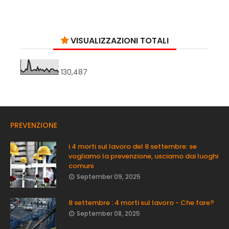
VISUALIZZAZIONI TOTALI
130,487
PREVENZIONE
i 4 morti sul lavoro del 8 settembre: se
vogliamo la prevenzione, usciamo dai luoghi
comuni
September 09, 2025
8 settembre : 4 morti sul lavoro - Che fare?
September 08, 2025