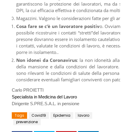
garantiscono la protezione dei lavoratori, ma da sempre
DPI, la cui efficacia effettiva è condizionata da molti fattor
Magazzini. Valgono le considerazioni fatte per gli ambient
Cosa fare se c’è un lavoratore positiv
o. Ovviamente no
possibile ricostruire i contatti “stretti”del lavoratore ne
presone dovranno essere in isolamento cautelativo. Nel ca
i contatti, valutate le condizioni di lavoro, è necessario 
porre in isolamento..
Non idonei da Coronavirus
: la non idoneità alla mans
della mansione e dalla condizioni del lavoratore. E’ n
sono rilevanti le condizioni di salute della persona ed e
considerare eventuali famigliari conviventi con patologie 
Carlo PROIETTI
Specialista in Medicina del Lavoro
Dirigente S.PRE.S.A.L. in pensione
Tags
Covid19
Epidemia
lavoro
prevenzione