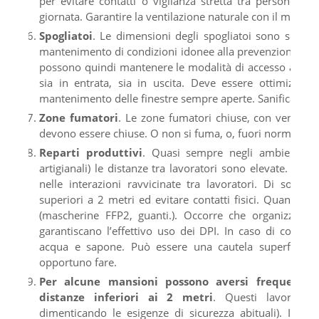
per evitare contatti o vigilanza stretta tra persone. Sa
giornata. Garantire la ventilazione naturale con il manten
Spogliatoi
. Le dimensioni degli spogliatoi sono sempre
mantenimento di condizioni idonee alla prevenzione del 
possono quindi mantenere le modalità di accesso abitual
sia in entrata, sia in uscita. Deve essere ottimizzata 
mantenimento delle finestre sempre aperte. Sanificazion
Zone fumatori
. Le zone fumatori chiuse, con ventilazione
devono essere chiuse. O non si fuma, o, fuori norma, si f
Reparti produttivi
. Quasi sempre negli ambienti pro
artigianali) le distanze tra lavoratori sono elevate. Il r
nelle interazioni ravvicinate tra lavoratori. Di solito
superiori a 2 metri ed evitare contatti fisici. Quando c
(mascherine FFP2, guanti.). Occorre che organizzazione
garantiscano l’effettivo uso dei DPI. In caso di contatti
acqua e sapone. Può essere una cautela superflua, 
opportuno fare.
Per alcune mansioni possono aversi frequenti i
distanze inferiori ai 2 metri
. Questi lavori de
dimenticando le esigenze di sicurezza abituali). I sol