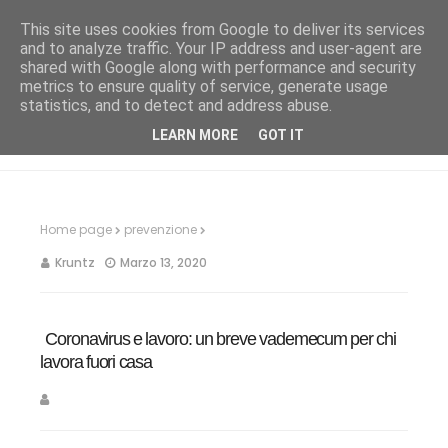
This site uses cookies from Google to deliver its services
and to analyze traffic. Your IP address and user-agent are
shared with Google along with performance and security
metrics to ensure quality of service, generate usage
statistics, and to detect and address abuse.
LEARN MORE
GOT IT
Home page
prevenzione
Kruntz
Marzo 13, 2020
Coronavirus e lavoro: un breve vademecum per chi
lavora fuori casa