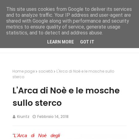
This site uses cookies from Google to deliver its services
and to analyze traffic. Your IP address and user-agent are
shared with Google along with performance and security
metrics to ensure quality of service, generate usage
statistics, and to detect and address abuse.
LEARN MORE
GOT IT
Home page
società
L'Arca di Noè e le mosche sullo
sterco
L'Arca di Noè e le mosche
sullo sterco
Kruntz
Febbraio 14, 2018
"
L'Arca di Noè degli