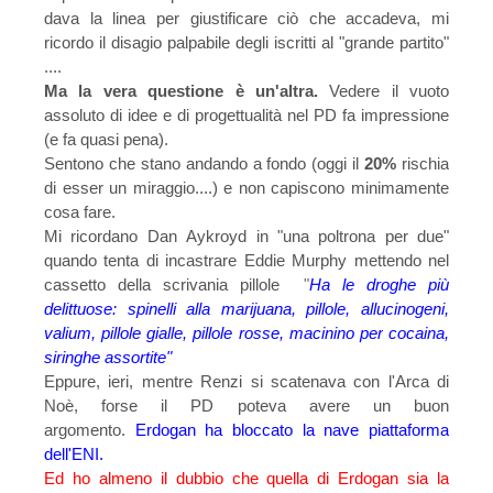
dava la linea per giustificare ciò che accadeva, mi
ricordo il disagio palpabile degli iscritti al "grande partito"
....
Ma la vera questione è un'altra.
Vedere il vuoto
assoluto di idee e di progettualità nel PD fa impressione
(e fa quasi pena).
Sentono che stano andando a fondo (oggi il
20%
rischia
di esser un miraggio....) e non capiscono minimamente
cosa fare.
Mi ricordano D
an
Aykroyd in "una poltrona per due"
quando tenta di incastrare Eddie Murphy mettendo nel
cassetto della scrivania pillole
"
Ha le droghe più
delittuose: spinelli alla marijuana,
pillole
, allucinogeni,
valium,
pillole gialle
,
pillole rosse
, macinino
per
cocaina,
siringhe assortite"
Eppure, ieri, mentre Renzi si scatenava con l'Arca di
Noè, forse il PD poteva avere un buon
argomento.
Erdogan ha bloccato la nave piattaforma
dell'ENI.
Ed ho almeno il dubbio che quella di Erdogan sia la