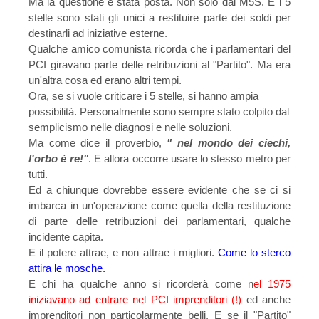
Ma la questione è stata posta. Non solo dal M5S. E i 5
stelle sono stati gli unici a restituire parte dei soldi per
destinarli ad iniziative esterne.
Qualche amico comunista ricorda che i parlamentari del
PCI giravano parte delle retribuzioni al "Partito". Ma era
un'altra cosa ed erano altri tempi.
Ora, se si vuole criticare i 5 stelle, si hanno ampia
possibilità. Personalmente sono sempre stato colpito dal
semplicismo nelle diagnosi e nelle soluzioni.
Ma come dice il proverbio,
" nel mondo dei ciechi,
l'orbo è re!"
. E allora occorre usare lo stesso metro per
tutti.
Ed a chiunque dovrebbe essere evidente che se ci si
imbarca in un'operazione come quella della restituzione
di parte delle retribuzioni dei parlamentari, qualche
incidente capita.
E il potere attrae, e non attrae i migliori.
Come lo sterco
attira le mosche.
E chi ha qualche anno si ricorderà come n
el 1975
iniziavano ad entrare nel PCI imprenditori (!)
ed anche
imprenditori non particolarmente belli. E se il "Partito"