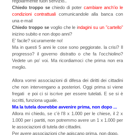
regolarmente fuori servizio..
Chiedo troppo se
chiedo di poter
cambiare anch'io le
condizioni contrattuali
comunicandole alla banca con
una e-mail
Chiedo troppo se
voglio che le i
ndagini su un "cartello"
inizino subito e non dopo anni?
E' facile? sicuramente no!
Ma in questi 5 anni le cose sono peggiorate. la crisi? Il
progresso? il governo distratto o che fa l'occhiolino?
Vedete un po' voi. Ma ricordiamoci che prima non era
meglio.
Allora vorrei associazioni di difesa dei diritti dei cittadini
che non intervengano a posteriori. Oggi prima si viene
fregati e poi ci si iscrive per essere tutelati. E se si è
iscritti, funziona uguale.
Ma la tutela dovrebbe avvenire prima, non dopo ...
Allora mi chiedo, se c'è l'8 x 1.000 per le chiese, il 2 x
1.000 per i partiti, non potremmo avere un 1 x 1.000 per
le associazioni di tutela dei cittadini.
Per avere associazioni che agiscano prima, non dopo.