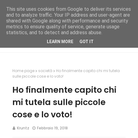
This site uses cookies from Google to deliver its services
and to analyze traffic. Your IP address and user-agent are
shared with Google along with performance and security
metrics to ensure quality of service, generate usage
statistics, and to detect and address abuse.
LEARN MORE
GOT IT
Home page
società
Ho finalmente capito chi mi tutela
sulle piccole cose e lo voto!
Ho finalmente capito chi
mi tutela sulle piccole
cose e lo voto!
Kruntz
Febbraio 19, 2018