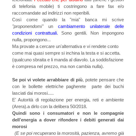
di telefonia mobile) ti costringono a fare fax e/o
raccomandate ad indirizzi non reperibili.
Così come quando la "mia" banca mi scrive
"proponendomi"
un
cambiamento unilaterale delle
condizioni contrattuali.
Sono gentili. Non impongono
nulla, propongono...
Ma provate a cercare un'alternativa e vi rendete conto
come mai quasi sempre si inchina la testa e si accetta.
(qualcuno sbraita e li manda al diavolo. La soddisfazione
è compresa nel prezzo, ma non cambia nulla).
Se poi vi volete arrabbiare di più
, potete pensare che
con le bollette elettriche pagherete parte dei buchi
lasciati dai morosi.....
E' Autorità di regolazione per energia, reti e ambiente
(Arera).a dirlo con la d
elibera 50/2018.
Quindi sono i consumatori e
non le compagnie
dell’energia
a dover rifondere i debiti generati dai
morosi
(E se poi recuperano la morosità, pazienza, avremo già