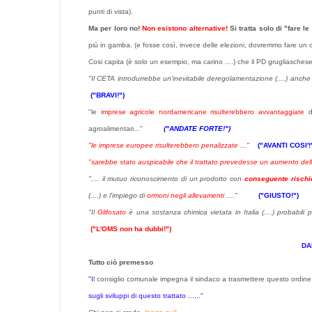
punti di vista).
Ma per loro no!
Non esistono alternative!
Si tratta solo di "fare l
più in gamba. (e fosse così, invece delle elezioni, dovremmo fare un c
Cosi capita (è solo un esempio, ma carino ....) che il PD grugliasches
"Il CETA introdurrebbe un'inevitabile deregolamentazione (....) anch
("BRAVI!")
"le i
mprese agricole nordamericane risulterebbero avvantaggiate
da
agroalimentari..."
("ANDATE FORTE!")
"le imprese europee risulterebbero penalizzate ..."
("AVANTI COSI'!
"sarebbe stato auspicabile che il trattato prevedesse un aumento dell
".... il mutuo riconoscimento di un prodotto con
conseguente rischi
(....) e l'impiego di
ormoni
negli allevamenti
...."
("GIUSTO!")
"Il
Glifosato
è una sostanza chimica vietata in Italia (....) probabili 
("L'OMS non ha dubbi!")
DA
Tutto ciò premesso
"I
l consiglio comunale impegna il sindaco a trasmettere questo ordine del
sugli sviluppi di questo trattato ......"