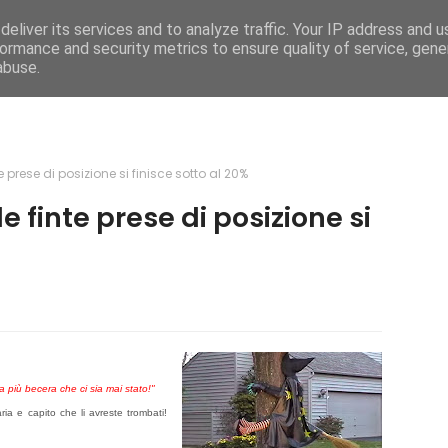
eliver its services and to analyze traffic. Your IP address and 
e
Caratteristiche
Mega Menu
Documentati
ormance and security metrics to ensure quality of service, gen
abuse.
te prese di posizione si finisce sotto al 20%
le finte prese di posizione si
a più becera che ci sia mai stato!"
ria e capito che li avreste trombati!