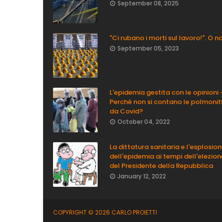
September 08, 2025
"Ci rubano i morti sul lavoro!". O n
September 05, 2023
L'epidemia gestita con le opinioni 
Perché non si contano le polmonit
da Covid?
October 04, 2022
La dittatura sanitaria e l'esplosio
dell'epidemia ai tempi dell'elezion
del Presidente della Repubblica
January 12, 2022
COPYRIGHT ©
2026
CARLO PROIETTI