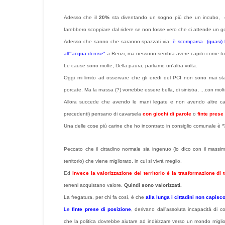
Adesso che i
l 20%
sta diventando un sogno più che un incubo, co
farebbero scoppiare dal ridere se non fosse vero che ci attende un go
Adesso che sanno che saranno spazzati via,
è scomparsa (quasi) 
all'"acqua di rose"
a Renzi, ma nessuno sembra avere capito come tut
Le cause sono molte, Della paura, parliamo un'altra volta.
Oggi mi limito ad osservare che gli eredi del PCI non sono mai sta
porcate. Ma la massa (?) vorrebbe essere bella, di sinistra, ...con mo
Allora succede che avendo le mani legate e non avendo altre caratt
precedenti) pensano di cavarsela
con giochi di parole
o
finte prese
Una delle cose più carine che ho incontrato in consiglio comunale è
"
Peccato che il cittadino normale sia ingenuo (lo dico con il mass
territorio) che viene migliorato, in cui si vivrà meglio.
Ed
invece la valorizzazione del territorio è la trasformazione di te
terreni acquistano valore.
Quindi sono valorizzati.
La fregatura, per chi fa così, è che
alla lunga i cittadini non capis
Le
finte prese di posizione
, derivano dall'assoluta incapacità di 
che la politica dovrebbe aiutare ad indirizzare verso un mondo migli