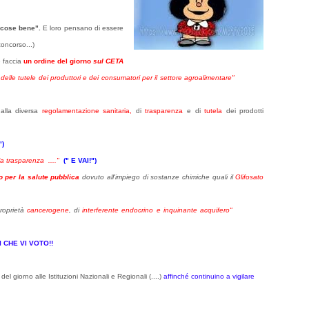
e cose bene".
E loro pensano di essere
oncorso...)
e faccia
un ordine del giorno
sul CETA
e
delle tutele dei produttori e dei consumatori per il settore agroalimentare"
lla diversa
regolamentazione sanitaria,
di
trasparenza
e di
tutela
dei prodotti
")
a trasparenza ...."
(" E VAI!")
o per la salute pubblica
dovuto all'impiego di sostanze chimiche quali il
Glifosato
proprietà
cancerogene
, di
interferente endocrino e inquinante acquifero"
I CHE VI VOTO!!
 giorno alle Istituzioni Nazionali e Regionali (....)
affinché continuino a vigilare