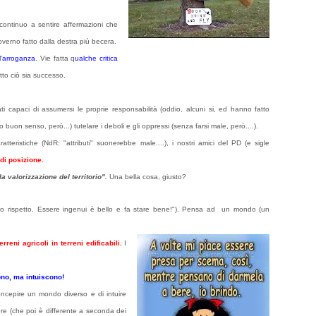
ntinuo a sentire affermazioni che
verno fatto dalla destra più becera.
l'arroganza
. Vie fatta q
ualche critica
to ciò sia successo.
ti capaci di assumersi le proprie responsabilità
(oddio, alcuni si, ed hanno fatto
lto buon senso, però...)
tutelare i deboli e gli oppressi (senza farsi male, però....).
eristiche (NdR: "attributi" suonerebbe male....), i nostri amici del PD (e sigle
 di posizione.
la valorizzazione del territorio".
Una bella cosa, giusto?
imo rispetto. Essere ingenui è bello e fa stare bene!"). Pensa ad un mondo (un
rreni agricoli in terreni edificabili.
I
cono, ma intuiscono!
concepire un mondo diverso e di intuire
ore (che poi è differente a seconda dei