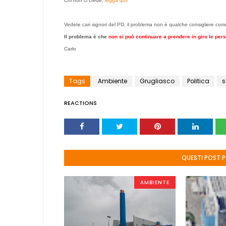
Chi non ci crede,
legga qui!
Vedete cari signori del PD, il problema non è qualche consigliere comu
Il problema è che
non si può continuare a prendere in giro le per
Carlo
Tags
Ambiente
Grugliasco
Politica
s
REACTIONS
QUESTI POST 
AMBIENTE