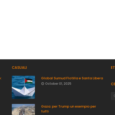
CASUALI
E
:
Global Sumud Flotilla e Santa Libera
October 01, 2025
C
Gaza: per Trump un esempio per
tutti