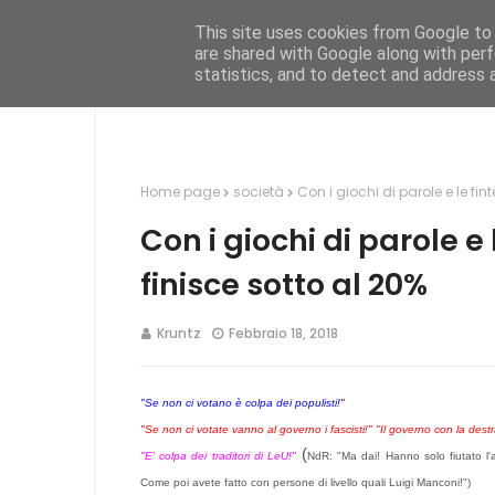
This site uses cookies from Google to d
Hom
are shared with Google along with perf
statistics, and to detect and address 
Home page
società
Con i giochi di parole e le fin
Con i giochi di parole e 
finisce sotto al 20%
Kruntz
Febbraio 18, 2018
"Se non ci votano è colpa dei populisti!"
"Se non ci votate vanno al governo i fascisti!" "Il governo con la destr
(
"E' colpa dei traditori di LeU!"
NdR: "Ma dai! Hanno solo fiutato l'a
Come poi avete fatto con persone di livello quali Luigi Manconi!")