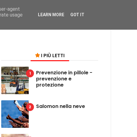
user-agent
on
erate usage
LEARN MORE
GOT IT
I PIÙ LETTI
Prevenzione in pillole -
prevenzione e
protezione
Salomon nella neve