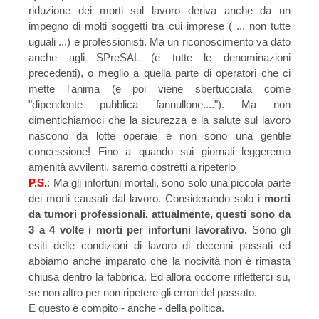
riduzione dei morti sul lavoro deriva anche da un
impegno di molti soggetti tra cui imprese ( ... non tutte
uguali ...) e professionisti. Ma un riconoscimento va dato
anche agli SPreSAL (e tutte le denominazioni
precedenti), o meglio a quella parte di operatori che ci
mette l'anima (e poi viene sbertucciata come
"dipendente pubblica fannullone...."). Ma non
dimentichiamoci che la sicurezza e la salute sul lavoro
nascono da lotte operaie e non sono una gentile
concessione! Fino a quando sui giornali leggeremo
amenità avvilenti, saremo costretti a ripeterlo
P.S.
: Ma gli infortuni mortali, sono solo una piccola parte
dei morti causati dal lavoro. Considerando solo i
morti
da tumori professionali, attualmente, questi sono da
3 a 4 volte i morti per infortuni lavorativo.
Sono gli
esiti delle condizioni di lavoro di decenni passati ed
abbiamo anche imparato che la nocività non è rimasta
chiusa dentro la fabbrica. Ed allora occorre rifletterci su,
se non altro per non ripetere gli errori del passato.
E questo è compito - anche - della politica.