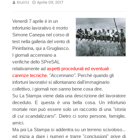
Kruntz
Aprile 09, 2017
Venerdì 7 aprile è in un
infortunio lavorativo è morto
Simone Canepa nel corso di
test nella galleria del vento di
Pininfarina, qui a Grugliasco.
I giornali accennano a
verifiche dello SPreSAL
relativamente ad
aspetti procedurali ed eventuali
carenze tecniche.
"
Accennano"
. Perché quando gli
infortuni lavorativi si allontanano dall'immaginario
collettivo, i giornali non sanno bene cosa dire.
Su La Stampa viene data una descrizione del lavoratore
deceduto. E questa è una bella cosa. Un infortunio
mortale non può essere solo un racconto di una
"storia
di cui scandalizzarsi".
Dietro ci sono persone, famiglie,
amici.
Ma poi La Stampa si addentra su un terreno scivoloso...
ed inizia a dare i numeri e trarre "conclusioni" prive di