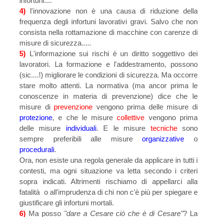
infortuni....
4)
l'innovazione non è una causa di riduzione della
frequenza degli infortuni lavorativi gravi. Salvo che non
consista nella rottamazione di macchine con carenze di
misure di sicurezza.....
5)
L'informazione sui rischi è un diritto soggettivo dei
lavoratori. La formazione e l'addestramento, possono
(sic....!) migliorare le condizioni di sicurezza. Ma occorre
stare molto attenti. La normativa (ma ancor prima le
conoscenze in materia di prevenzione) dice che le
misure di
prevenzione
vengono prima delle misure di
protezione
, e che le misure
collettive
vengono prima
delle misure
individuali
. E le misure
tecniche
sono
sempre preferibili alle misure
organizzative
o
procedurali
.
Ora, non esiste una regola generale da applicare in tutti i
contesti, ma ogni situazione va letta secondo i criteri
sopra indicati. Altrimenti rischiamo di appellarci alla
fatalità o all'imprudenza di chi non c'è più per spiegare e
giustificare gli infortuni mortali.
6)
Ma posso
"dare a Cesare ciò che è di Cesare"
? La