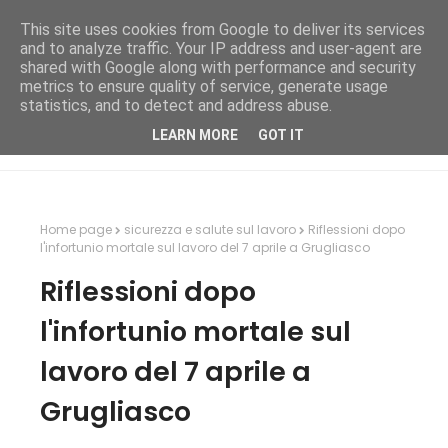
This site uses cookies from Google to deliver its services
and to analyze traffic. Your IP address and user-agent are
shared with Google along with performance and security
metrics to ensure quality of service, generate usage
statistics, and to detect and address abuse.
LEARN MORE
GOT IT
Home page
sicurezza e salute sul lavoro
Riflessioni dopo
l'infortunio mortale sul lavoro del 7 aprile a Grugliasco
Riflessioni dopo
l'infortunio mortale sul
lavoro del 7 aprile a
Grugliasco