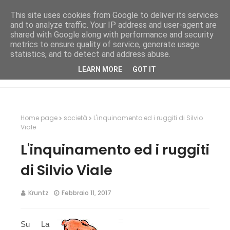
This site uses cookies from Google to deliver its services
and to analyze traffic. Your IP address and user-agent are
shared with Google along with performance and security
metrics to ensure quality of service, generate usage
statistics, and to detect and address abuse.
LEARN MORE
GOT IT
Home page
società
L'inquinamento ed i ruggiti di Silvio
Viale
L'inquinamento ed i ruggiti
di Silvio Viale
Kruntz
Febbraio 11, 2017
Su La