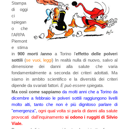
Stampa
di oggi
ci
spiegan
o che
l'ARPA
Piemont
e stima
in
900 morti /anno
a Torino l'
effetto delle polveri
sottili
(
se vuoi, leggi
) In realtà nulla di nuovo, salvo al
dimensione dei danni alla salute che varia
fondamentalmente a seconda dei criteri adottati. Ma
siamo in ambito scientifico e la diversità dei criteri
dipende da svariati fattori.
E può essere spiegata
.
Ma così come sappiamo
da molti anni che a Torino da
dicembre a febbraio le polveri sottili raggiungono livelli
molto alti, tanto che non è più dignitoso parlare di
"emergenza",
ogni qual volta si parla di danni alla salute
provocati dall'inquinamento
si odono i ruggiti di Silvio
Viale.