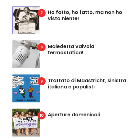
Ho fatto, ho fatto, ma non ho
visto niente!
Maledetta valvola
termostatica!
Trattato di Maastricht, sinistra
italiana e populisti
Aperture domenicali