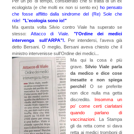
Per un po' di tempo, considerato che si tratta di un ex
ecologista (e che molti ex non si sento ex)
ho pensato
che fosse afflitto dall
a sindrome del (Re) Sole che
ride!
"L'ecologia sono io!"
Ma questa volta Silvio contro Viale ha superato se
stesso:
Attacco di Viale.
"l'Ordine dei medici
intervenga sull'ARPA"!.
Per intendersi, l'aveva già
detto Bersani. O meglio, Bersani aveva chiesto che il
ministro intervenisse sull'Ordine dei medici...
Ma qui la cosa è più
grave.
Silvio Viale parla
da medico e dice cose
inesatte e non spiega
perché!
O se preferite
non dice nulla ma getta
discredito.
Insomma un
po' come certi ciarlatani
quando parlano di
vaccinazioni
. La Stampa
gli da retta come si dava
retta ai medici tromboni di