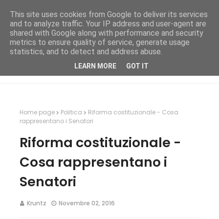
This site uses cookies from Google to deliver its services
and to analyze traffic. Your IP address and user-agent are
shared with Google along with performance and security
metrics to ensure quality of service, generate usage
statistics, and to detect and address abuse.
LEARN MORE
GOT IT
Home page
Politica
Riforma costituzionale - Cosa
rappresentano i Senatori
Riforma costituzionale -
Cosa rappresentano i
Senatori
Kruntz
Novembre 02, 2016