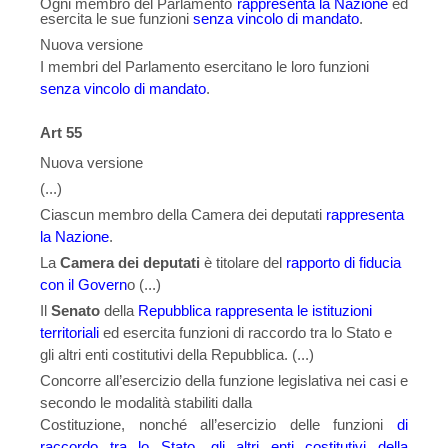
Ogni membro del Parlamento
rappre­senta la Nazione
ed
esercita le sue fun­zioni
senza vincolo di mandato
.
Nuova versione
I membri del Parlamento esercitano le loro funzioni
senza vincolo di mandato
.
Art 55
Nuova versione
(...)
Ciascun membro della Camera dei de­putati
rappresenta
la Nazione
.
La
Camera dei deputati
è titolare del
rapporto di fiducia
con il Govern
o (...)
Il
Senato
della
Repubblica rappresen­ta le istituzioni
territoriali
ed esercita funzioni di raccordo tra lo Stato e
gli altri enti costitutivi della Repubbli­ca. (...)
Concorre all’esercizio della fun­zione legislativa nei casi e
secondo le modalità stabiliti dalla
Costituzione, nonché all’esercizio delle funzioni
di
raccordo tra lo Stato, gli altri enti co­stitutivi della