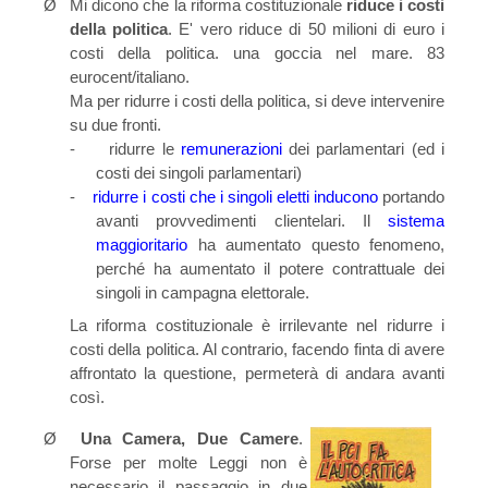
Ø
Mi dicono che la riforma costituzionale
riduce i costi
della politica
. E' vero riduce di 50 milioni di
euro i
costi della politica. una goccia nel mare. 83
eurocent/italiano.
Ma per ridurre i costi della politica, si deve intervenire
su due fronti.
-
ridurre le
remunerazioni
dei parlamentari (ed i
costi dei singoli parlamentari)
-
ridurre i costi che i singoli eletti inducono
portando
avanti provvedimenti clientelari. Il
sistema
maggioritario
ha aumentato questo fenomeno,
perché ha aumentato il potere contrattuale dei
singoli in campagna elettorale.
La riforma costituzionale è irrilevante nel ridurre i
costi della politica. Al contrario, facendo finta di avere
affrontato la questione, permeterà di andara avanti
così.
Ø
Una Camera, Due Camere
.
Forse per molte Leggi non è
necessario il passaggio in due