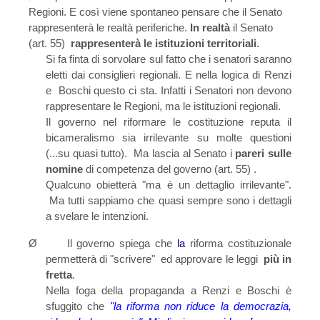
Regioni. E così viene spontaneo pensare che il Senato
rappresenterà le realtà periferiche.
In realtà
il Senato
(art. 55)
rappresenterà le istituzioni territoriali
.
Si fa finta di sorvolare sul fatto che i senatori saranno
eletti dai consiglieri regionali. E nella logica di Renzi
e Boschi questo ci sta. Infatti i Senatori non devono
rappresentare le Regioni, ma le istituzioni regionali.
Il governo nel riformare le costituzione reputa il
bicameralismo sia irrilevante su molte questioni
(...su quasi tutto).
Ma lascia al Senato i
pareri sulle
nomine
di competenza del governo (art. 55) .
Qualcuno obietterà "ma è un dettaglio irrilevante".
Ma tutti sappiamo che quasi sempre sono i dettagli
a svelare le intenzioni.
Ø
Il governo spiega che
la
riforma costituzionale
permetterà di "scrivere" ed approvare le leggi
più in
fretta
.
Nella foga della propaganda a Renzi e Boschi è
sfuggito che
"la riforma non riduce la democrazia,