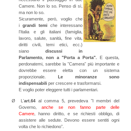
Camere. Non lo so. Penso di sì,
ma non lo so.
Sicuramente, però, voglio che
i
grandi temi
che interessano
l'Italia e gli italiani (famiglia,
lavoro, salute, sanità, fine vita,
diritti civili, temi etici, ecc.)
siano
discussi in
Parlamento,
non a "Porta a Porta".
E questa,
perdonatemi, sarebbe la "Camera" più importante e
dovrebbe essere eletta con
un sistema
proporzionale.
Le minoranze sono
indispensabili
per crescere e trasformarsi.
E voglio poter eleggere tutti i parlamentari.
Ø
L'
art.64
al comma 5, prevedeva "I membri del
Governo,
anche se non fanno parte delle
Camere
, hanno dirit­to, e se richiesti obbligo, di
assistere alle sedute. Devono essere sentiti ogni
volta che lo richiedono".