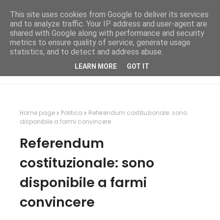
This site uses cookies from Google to deliver its services
and to analyze traffic. Your IP address and user-agent are
shared with Google along with performance and security
metrics to ensure quality of service, generate usage
statistics, and to detect and address abuse.
LEARN MORE
GOT IT
Home page
Politica
Referendum costituzionale: sono
disponibile a farmi convincere
Referendum
costituzionale: sono
disponibile a farmi
convincere