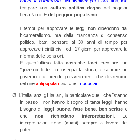
riduce la burocrazia".
Mi dispiace per i loro fans, ma
traspare
una
cultura politica
degna
del peggior
Lega Nord. E
del peggior populismo
.
I tempi per approvare le leggi non dipendono dal
bicameralismo, ma dalla mancanza di consenso
politico. basti pensare ai 30 anni di tempo per
approvare i diritti civili ed i 17 giorni per approvare la
riforma delle pensioni.
E quest'ultimo fatto dovrebbe farci meditare. un
"governo forte", ci insegna la storia, è sempre un
governo che prende provvedimenti che dovremmo
definire
antipopolari
più che
impopolari
.
Ø
L'Italia, anzi gli italiani, in particolare quelli che "stanno
in basso",
non hanno bisogno di tante leggi, hanno
bisogno di
leggi buone
,
fatte bene
,
ben scritte
e
che
non richiedano interpretazioni
. Le
interpretazioni sono (quasi) sempre a favore dei
potenti.