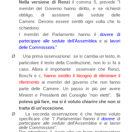
Nella versione di Renzi
il comma 5,
prevede "
I
membri del Governo hanno diritto, e se richiesti
obbligo, di assistere alle se­dute delle
Camere. Devono essere sen­titi ogni volta che lo
richiedono.
I membri del Parlamento hanno il
do­vere di
partecipare alle sedute dell’As­semblea
e ai
lavori
delle Commissioni."
Ø
Una prima osservazione: se si cambia un testo, in
particolare il testo della Costituzione, non lo si fa a
caso. Allora è importante osservare che Renzi,
Boschi e c.
hanno sentito il bisogno di eliminare
il
riferimento
ai membri del governo che non fanno
parte delle Camere. Un passo in più per avere
Ministri e Presidenti del Consiglio "non eletti".
Si
poteva già fare, ma si è voluto chiarire che
non si
tratta di un'eccezione.
Ø
La seconda osservazione è che hanno voluto
specificare che
"I Parlamentari hanno il
dovere
di
partecipare alle sedute dell’As­semblea e ai lavori
delle Commissioni".
Per intendersi, è ovvio che un buon parlamentare