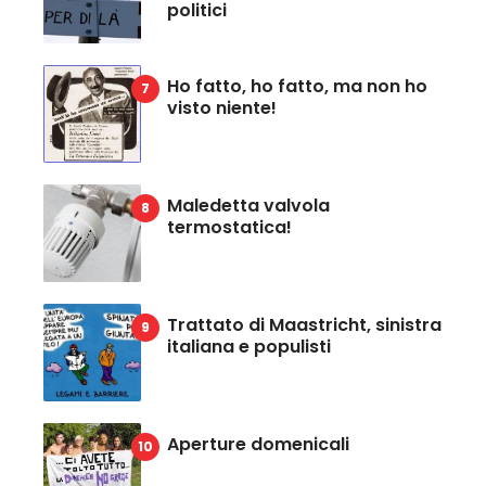
politici
Ho fatto, ho fatto, ma non ho
visto niente!
Maledetta valvola
termostatica!
Trattato di Maastricht, sinistra
italiana e populisti
Aperture domenicali