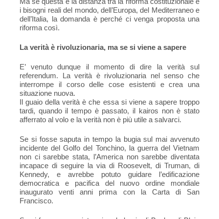
Ma se questa è la distanza tra la riforma costituzionale e
i bisogni reali del mondo, dell’Europa, del Mediterraneo e
dell’Italia, la domanda è perché ci venga proposta una
riforma così.
La verità è rivoluzionaria, ma se si viene a sapere
E’ venuto dunque il momento di dire la verità sul
referendum. La verità è rivoluzionaria nel senso che
interrompe il corso delle cose esistenti e crea una
situazione nuova.
Il guaio della verità è che essa si viene a sapere troppo
tardi, quando il tempo è passato, il kairos non è stato
afferrato al volo e la verità non è più utile a salvarci.
Se si fosse saputa in tempo la bugia sul mai avvenuto
incidente del Golfo del Tonchino, la guerra del Vietnam
non ci sarebbe stata, l’America non sarebbe diventata
incapace di seguire la via di Roosevelt, di Truman, di
Kennedy, e avrebbe potuto guidare l’edificazione
democratica e pacifica del nuovo ordine mondiale
inaugurato venti anni prima con la Carta di San
Francisco.