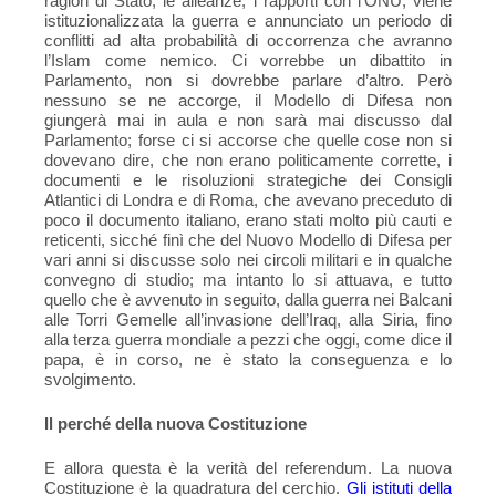
ragion di Stato, le alleanze, i rapporti con l’ONU, viene
istituzionalizzata la guerra e annunciato un periodo di
conflitti ad alta probabilità di occorrenza che avranno
l’Islam come nemico. Ci vorrebbe un dibattito in
Parlamento, non si dovrebbe parlare d’altro. Però
nessuno se ne accorge, il Modello di Difesa non
giungerà mai in aula e non sarà mai discusso dal
Parlamento; forse ci si accorse che quelle cose non si
dovevano dire, che non erano politicamente corrette, i
documenti e le risoluzioni strategiche dei Consigli
Atlantici di Londra e di Roma, che avevano preceduto di
poco il documento italiano, erano stati molto più cauti e
reticenti, sicché finì che del Nuovo Modello di Difesa per
vari anni si discusse solo nei circoli militari e in qualche
convegno di studio; ma intanto lo si attuava, e tutto
quello che è avvenuto in seguito, dalla guerra nei Balcani
alle Torri Gemelle all’invasione dell’Iraq, alla Siria, fino
alla terza guerra mondiale a pezzi che oggi, come dice il
papa, è in corso, ne è stato la conseguenza e lo
svolgimento.
Il perché della nuova Costituzione
E allora questa è la verità del referendum. La nuova
Costituzione è la quadratura del cerchio.
Gli istituti della