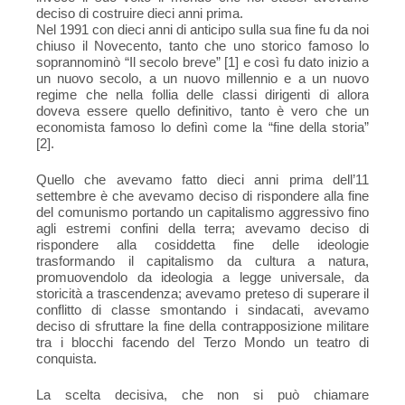
deciso di costruire dieci anni prima.
Nel 1991 con dieci anni di anticipo sulla sua fine fu da noi
chiuso il Novecento, tanto che uno storico famoso lo
soprannominò “Il secolo breve” [1] e così fu dato inizio a
un nuovo secolo, a un nuovo millennio e a un nuovo
regime che nella follia delle classi dirigenti di allora
doveva essere quello definitivo, tanto è vero che un
economista famoso lo definì come la “fine della storia”
[2].
Quello che avevamo fatto dieci anni prima dell’11
settembre è che avevamo deciso di rispondere alla fine
del comunismo portando un capitalismo aggressivo fino
agli estremi confini della terra; avevamo deciso di
rispondere alla cosiddetta fine delle ideologie
trasformando il capitalismo da cultura a natura,
promuovendolo da ideologia a legge universale, da
storicità a trascendenza; avevamo preteso di superare il
conflitto di classe smontando i sindacati, avevamo
deciso di sfruttare la fine della contrapposizione militare
tra i blocchi facendo del Terzo Mondo un teatro di
conquista.
La scelta decisiva, che non si può chiamare