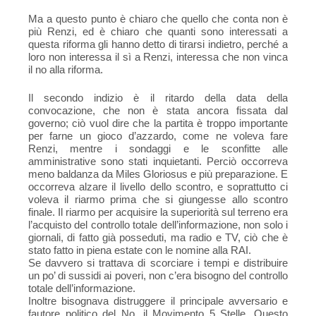
Ma a questo punto è chiaro che quello che conta non è
più Renzi, ed è chiaro che quanti sono interessati a
questa riforma gli hanno detto di tirarsi indietro, perché a
loro non interessa il sì a Renzi, interessa che non vinca
il no alla riforma.
Il secondo indizio è il ritardo della data della
convocazione, che non è stata ancora fissata dal
governo; ciò vuol dire che la partita è troppo importante
per farne un gioco d’azzardo, come ne voleva fare
Renzi, mentre i sondaggi e le sconfitte alle
amministrative sono stati inquietanti. Perciò occorreva
meno baldanza da Miles Gloriosus e più preparazione. E
occorreva alzare il livello dello scontro, e soprattutto ci
voleva il riarmo prima che si giungesse allo scontro
finale. Il riarmo per acquisire la superiorità sul terreno era
l’acquisto del controllo totale dell’informazione, non solo i
giornali, di fatto già posseduti, ma radio e TV, ciò che è
stato fatto in piena estate con le nomine alla RAI.
Se davvero si trattava di scorciare i tempi e distribuire
un po’ di sussidi ai poveri, non c’era bisogno del controllo
totale dell’informazione.
Inoltre bisognava distruggere il principale avversario e
fautore politico del No, il Movimento 5 Stelle. Questo