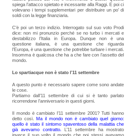
spiega l’attacco spietato e incessante alla Raggi. E poi ci
volevano i tempi supplementari per distribuire un po’ di
soldi con la legge finanziaria.
C’è poi un terzo indizio. Interrogato sul suo voto Prodi
dice: non mi pronunzio perché se no turbo i mercati e
destabilizzo l’Italia in Europa. Dunque non è una
questione italiana, è una questione che riguarda
l’Europa, è una questione che potrebbe turbare i mercati.
Insomma è qualcosa che ha a che fare con l’assetto del
mondo.
Lo spartiacque non è stato l’11 settembre
A questo punto è necessario sapere come sono andate
le cose.
Partiamo dall’11 settembre di cui si è tanto parlato
ricorrendone l’anniversario in questi giorni.
Il mondo è cambiato l’11 settembre 2001? Tutti hanno
detto così.
Ma il mondo non è cambiato quel giorno:
quello è stato il sintomo spaventoso della malattia che
già avevamo contratto.
L’11 settembre ha mostrato
invece il suo volto il mondo che noi stessi avevamo