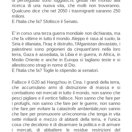
di perseguitati sono fuggiaschi, gettati nel mondo alla
ricerca di una nuova vita, che molti non troveranno.
Qualcuno dice che nel 2050 i trasmigranti saranno 250
milioni.
E l’Italia che fa? Sfoltisce il Senato.
E’ in corso una terza guerra mondiale non dichiarata, ma
che fa vittime in tutto il mondo. Aleppo è rasa al suolo, la
Siria è dilaniata, l’Iraq è distrutto, l’Afganistan devastato, i
palestinesi sono prigionieri da cinquant’anni nella loro
terra, Gaza è assediata, la Libia è in guerra, in Africa, in
Medio Oriente e anche in Europa si tagliano teste e si
allestiscono stragi in nome di Dio.
E l’Italia che fa? Toglie lo stipendio ai senatori.
Fallisce il G20 ad Hangzhou in Cina. I grandi della terra,
che accumulano armi di distruzione di massa e si
combattono nei mercati in tutto il mondo, non sanno che
pesci pigliare e il vertice fallisce. Non sanno che fare per
i profughi, non sanno che fare per le guerre, non sanno
che fare per evitare la catastrofe ambientale,non
sanno
che fare per promuovere un’economia che tenga in vita
sette miliardi e mezzo di abitanti della terra, e l’unica
cosa che decidono è di disarmare la politica e di armare
i mercati, di abbattere le residue restrizioni del