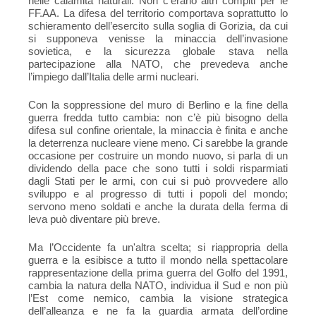
nelle calamità naturali. Non c’erano altri compiti per le
FF.AA. La difesa del territorio comportava soprattutto lo
schieramento dell’esercito sulla soglia di Gorizia, da cui
si supponeva venisse la minaccia dell’invasione
sovietica, e la sicurezza globale stava nella
partecipazione alla NATO, che prevedeva anche
l’impiego dall’Italia delle armi nucleari.
Con la soppressione del muro di Berlino e la fine della
guerra fredda tutto cambia: non c’è più bisogno della
difesa sul confine orientale, la minaccia è finita e anche
la deterrenza nucleare viene meno. Ci sarebbe la grande
occasione per costruire un mondo nuovo, si parla di un
dividendo della pace che sono tutti i soldi risparmiati
dagli Stati per le armi, con cui si può provvedere allo
sviluppo e al progresso di tutti i popoli del mondo;
servono meno soldati e anche la durata della ferma di
leva può diventare più breve.
Ma l’Occidente fa un'altra scelta; si riappropria della
guerra e la esibisce a tutto il mondo nella spettacolare
rappresentazione della prima guerra del Golfo del 1991,
cambia la natura della NATO, individua il Sud e non più
l’Est come nemico, cambia la visione strategica
dell’alleanza e ne fa la guardia armata dell’ordine