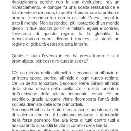
rivoluzionaria perché non fu una rivoluzione ma un
rovesciamento, e dunque fu una scelta restauratrice e
totalmente reazionaria, fu quella di disarmare la politica e
armare l’economia ma non in un solo Paese, bensì in
tutto il mondo. Non essendoci più l‘ostacolo di un mondo
diviso in due blocchi politici e militari, eguali e contrari,
l’orizzonte di questo regime fu la globalità, la
mondialisation come dicono i francesi, si stabilì un
regime di globalità esteso a tutta la terra.
Quale è stato l’evento in cui ha preso forma e si è
promulgata, per così dire questa scelta?
C’è una teoria molto attendibile secondo cui all’inizio di
un’intera epoca storica, all’inizio di ogni nuovo regime,
c’è un delitto fondatore. Secondo René Girard all’inizio
della storia stessa della civiltà c’è il delitto fondatore
dell’uccisione della vittima innocente, ossia c’è un
sacrificio, grazie al quale viene ricomposta l’unità della
società dilaniata dalle lotte primordiali.
Secondo Hobbes lo Stato stesso viene fondato dall’atto
di violenza con cui il Leviatano assume il monopolio
della forza ponendo fine alla lotta di tutti contro tutti e
assicurando ai sudditi la vita in cambio della libertà.
Secondo Freud all’origine della società civile c’è il delitto