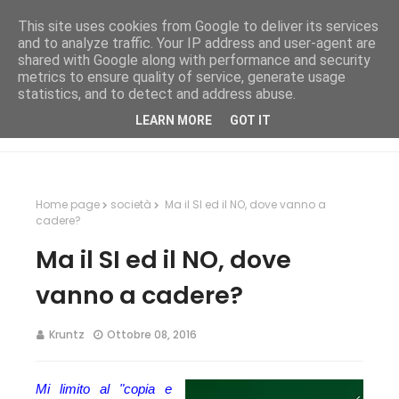
This site uses cookies from Google to deliver its services
and to analyze traffic. Your IP address and user-agent are
shared with Google along with performance and security
metrics to ensure quality of service, generate usage
statistics, and to detect and address abuse.
LEARN MORE
GOT IT
Home page
società
Ma il SI ed il NO, dove vanno a
cadere?
Ma il SI ed il NO, dove
vanno a cadere?
Kruntz
Ottobre 08, 2016
Mi limito al "copia e