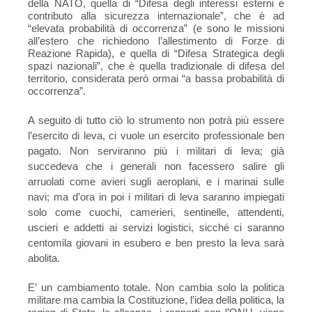
della NATO, quella di “Difesa degli interessi esterni e
contributo alla sicurezza internazionale”, che è ad
“elevata probabilità di occorrenza” (e sono le missioni
all’estero che richiedono l’allestimento di Forze di
Reazione Rapida), e quella di “Difesa Strategica degli
spazi nazionali”, che è quella tradizionale di difesa del
territorio, considerata però ormai “a bassa probabilità di
occorrenza”.
A seguito di tutto ciò lo strumento non potrà più essere
l’esercito di leva, ci vuole un esercito professionale ben
pagato. Non serviranno più i militari di leva; già
succedeva che i generali non facessero salire gli
arruolati come avieri sugli aeroplani, e i marinai sulle
navi; ma d’ora in poi i militari di leva saranno impiegati
solo come cuochi, camerieri, sentinelle, attendenti,
uscieri e addetti ai servizi logistici, sicché ci saranno
centomila giovani in esubero e ben presto la leva sarà
abolita.
E’ un cambiamento totale. Non cambia solo la politica
militare ma cambia la Costituzione, l’idea della politica, la