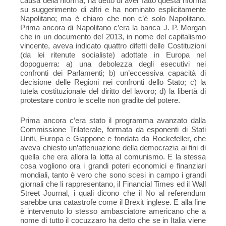
causa della riforma, ha detto di aver fatto questa riforma
su suggerimento di altri e ha nominato esplicitamente
Napolitano; ma è chiaro che non c’è solo Napolitano.
Prima ancora di Napolitano c’era la banca J. P. Morgan
che in un documento del 2013, in nome del capitalismo
vincente, aveva indicato quattro difetti delle Costituzioni
(da lei ritenute socialiste) adottate in Europa nel
dopoguerra: a) una debolezza degli esecutivi nei
confronti dei Parlamenti; b) un’eccessiva capacità di
decisione delle Regioni nei confronti dello Stato; c) la
tutela costituzionale del diritto del lavoro; d) la libertà di
protestare contro le scelte non gradite del potere.
Prima ancora c’era stato il programma avanzato dalla
Commissione Trilaterale, formata da esponenti di Stati
Uniti, Europa e Giappone e fondata da Rockefeller, che
aveva chiesto un’attenuazione della democrazia ai fini di
quella che era allora la lotta al comunismo. E la stessa
cosa vogliono ora i grandi poteri economici e finanziari
mondiali, tanto è vero che sono scesi in campo i grandi
giornali che li rappresentano, il Financial Times ed il Wall
Street Journal, i quali dicono che il No al referendum
sarebbe una catastrofe come il Brexit inglese. E alla fine
è intervenuto lo stesso ambasciatore americano che a
nome di tutto il cocuzzaro ha detto che se in Italia viene