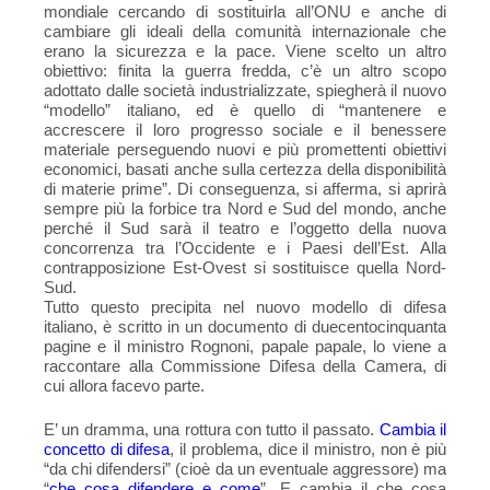
mondiale cercando di sostituirla all’ONU e anche di
cambiare gli ideali della comunità internazionale che
erano la sicurezza e la pace. Viene scelto un altro
obiettivo: finita la guerra fredda, c’è un altro scopo
adottato dalle società industrializzate, spiegherà il nuovo
“modello” italiano, ed è quello di “mantenere e
accrescere il loro progresso sociale e il benessere
materiale perseguendo nuovi e più promettenti obiettivi
economici, basati anche sulla certezza della disponibilità
di materie prime”. Di conseguenza, si afferma, si aprirà
sempre più la forbice tra Nord e Sud del mondo, anche
perché il Sud sarà il teatro e l’oggetto della nuova
concorrenza tra l’Occidente e i Paesi dell’Est. Alla
contrapposizione Est-Ovest si sostituisce quella Nord-
Sud.
Tutto questo precipita nel nuovo modello di difesa
italiano, è scritto in un documento di duecentocinquanta
pagine e il ministro Rognoni, papale papale, lo viene a
raccontare alla Commissione Difesa della Camera, di
cui allora facevo parte.
E’ un dramma, una rottura con tutto il passato.
Cambia il
concetto di difesa
, il problema, dice il ministro, non è più
“da chi difendersi” (cioè da un eventuale aggressore) ma
“
che cosa difendere e come
”. E cambia il che cosa