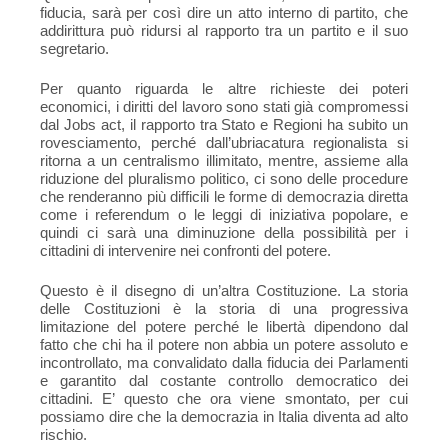
fiducia, sarà per così dire un atto interno di partito, che
addirittura può ridursi al rapporto tra un partito e il suo
segretario.
Per quanto riguarda le altre richieste dei poteri
economici, i diritti del lavoro sono stati già compromessi
dal Jobs act, il rapporto tra Stato e Regioni ha subito un
rovesciamento, perché dall’ubriacatura regionalista si
ritorna a un centralismo illimitato, mentre, assieme alla
riduzione del pluralismo politico, ci sono delle procedure
che renderanno più difficili le forme di democrazia diretta
come i referendum o le leggi di iniziativa popolare, e
quindi ci sarà una diminuzione della possibilità per i
cittadini di intervenire nei confronti del potere.
Questo è il disegno di un’altra Costituzione. La storia
delle Costituzioni è la storia di una progressiva
limitazione del potere perché le libertà dipendono dal
fatto che chi ha il potere non abbia un potere assoluto e
incontrollato, ma convalidato dalla fiducia dei Parlamenti
e garantito dal costante controllo democratico dei
cittadini. E’ questo che ora viene smontato, per cui
possiamo dire che la democrazia in Italia diventa ad alto
rischio.