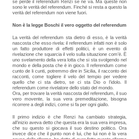
se perde il referendum Renzi se ne va. Ma queste non
sono le verità del referendum. Finché si resta a questo la
verità del referendum non viene fuori.
Non è la legge Boschi il vero oggetto del referendum
La verità del referendum sta dietro di esso, è la verità
nascosta che esso rivela: il referendum infatti non è solo
un fatto produttore di effetti politici, è un evento di
rivelazione che squarcia il velo sulla situazione com’è. È
uno svelamento della vera lotta che si sta svolgendo nel
mondo e della posta che è in gioco. Il referendum come
cunto de li cunti, potremmo dire in Sicilia, il racconto dei
racconti, come togliere il velo del tempio per vedere
quello che ci sta dietro, se ci sta Dio o l’idolo. Il
referendum come rivelatore dello stato del mondo.
Ora, per trovare la verità nascosta del referendum, il suo
vero movente, la sua vera premeditazione, bisogna
ricorrere a degli indizi, come si fa per ogni giallo.
Il primo indizio è che Renzi ha cambiato strategia,
all’inizio aveva detto che questa era la sua vera impresa,
che su questo si giocava il suo destino politico. Ora
invece dice che il punto non è lui, che lui non è la vera