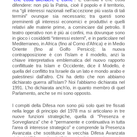
difendere: non più la Patria, cioè il popolo e il territorio,
ma “gli interessi nazionali nell’accezione più vasta di tali
termini” ovunque sia necessario; tra questi sono
preminenti gli interessi economici e produttivi e quelli
relativi alle materie prime, a cominciare dal petrolio. Il
teatro operativo non è più ai confini, ma dovunque sono
in gioco i cosiddetti “interessi esterni”, e in particolare nel
Mediterraneo, in Africa (fino al Corno d’Africa) e in Medio
Oriente (fino al Golfo Persico); la nuova
contrapposizione è con l’Islam e il modello, anzi la
chiave interpretativa emblematica del nuovo rapporto
conflittuale tra Islam e Occidente, dice il Modello, è
quella del conflitto tra Israele da un lato e mondo arabo e
palestinesi dall’altro. Chi ha detto che non abbiamo
dichiarato guerra all’Islam? Noi l’abbiamo dichiarata nel
1991. L’ho dichiarata anch’io, in quanto membro di quel
Parlamento, anche se mi sono opposto.
I compiti della Difesa non sono più solo quei tre fissati
nella legge di principio del 1978 ma si articolano in tre
nuove funzioni strategiche, quella di “Presenza e
Sorveglianza” che è “permanente e continuativa in tutta
l’area di interesse strategico” e comprende la Presenza
Avanzata che sostituisce la vecchia Difesa Avanzata