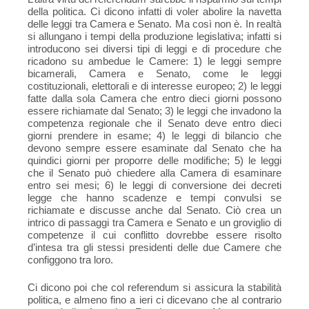
della politica. Ci dicono infatti di voler abolire la navetta
delle leggi tra Camera e Senato. Ma così non è. In realtà
si allungano i tempi della produzione legislativa; infatti si
introducono sei diversi tipi di leggi e di procedure che
ricadono su ambedue le Camere: 1) le leggi sempre
bicamerali, Camera e Senato, come le leggi
costituzionali, elettorali e di interesse europeo; 2) le leggi
fatte dalla sola Camera che entro dieci giorni possono
essere richiamate dal Senato; 3) le leggi che invadono la
competenza regionale che il Senato deve entro dieci
giorni prendere in esame; 4) le leggi di bilancio che
devono sempre essere esaminate dal Senato che ha
quindici giorni per proporre delle modifiche; 5) le leggi
che il Senato può chiedere alla Camera di esaminare
entro sei mesi; 6) le leggi di conversione dei decreti
legge che hanno scadenze e tempi convulsi se
richiamate e discusse anche dal Senato. Ciò crea un
intrico di passaggi tra Camera e Senato e un groviglio di
competenze il cui conflitto dovrebbe essere risolto
d’intesa tra gli stessi presidenti delle due Camere che
configgono tra loro.
Ci dicono poi che col referendum si assicura la stabilità
politica, e almeno fino a ieri ci dicevano che al contrario