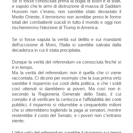
Se si fosse conosciuta prima la bugia di Bush e di Blair,
e saputo che le armi di distruzione di massa di Saddam
Hussein non c’erano, non sarebbe stato devastato il
Medio Oriente, il terrorismo non avrebbe preso le forme
totali dei combattenti suicidi in tutto il mondo e oggi non
rischieremmo l’elezione di Trump in America.
Se si fosse saputa la verità sul delitto e sui mandanti
dell’uccisione di Moro, l’Italia si sarebbe salvata dalla
decadenza in cui è stata precipitata.
Dunque la verità del referendum va conosciuta finché si
è in tempo.
Ma la verità del referendum non è quella che ci viene
raccontata. Ci dicono per esempio che la sua prima virtù
sarebbe il risparmio sui costi della politica, e che i soldi
così ottenuti si darebbero ai poveri. Ma così non è:
secondo la Ragioneria Generale dello Stato, il cui
compito è di verificare la certezza e l’affidabilità dei conti
pubblici, il risparmio si ridurrebbe a cinquantotto milioni
che si otterrebbero togliendo la paga ai senatori, mentre
resterebbe il costo del Senato, e i poveri non c’entrano
niente.
L’altra virtù del referendum sarebbe il risparmio sui tempi