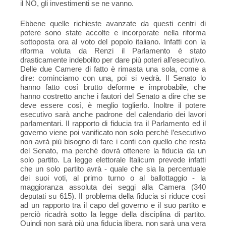
il NO, gli investimenti se ne vanno.
Ebbene quelle richieste avanzate da questi centri di
potere sono state accolte e incorporate nella riforma
sottoposta ora al voto del popolo italiano. Infatti con la
riforma voluta da Renzi il Parlamento è stato
drasticamente indebolito per dare più poteri all’esecutivo.
Delle due Camere di fatto è rimasta una sola, come a
dire: cominciamo con una, poi si vedrà. Il Senato lo
hanno fatto così brutto deforme e improbabile, che
hanno costretto anche i fautori del Senato a dire che se
deve essere così, è meglio toglierlo. Inoltre il potere
esecutivo sarà anche padrone del calendario dei lavori
parlamentari. Il rapporto di fiducia tra il Parlamento ed il
governo viene poi vanificato non solo perché l’esecutivo
non avrà più bisogno di fare i conti con quello che resta
del Senato, ma perché dovrà ottenere la fiducia da un
solo partito. La legge elettorale Italicum prevede infatti
che un solo partito avrà - quale che sia la percentuale
dei suoi voti, al primo turno o al ballottaggio - la
maggioranza assoluta dei seggi alla Camera (340
deputati su 615). Il problema della fiducia si riduce così
ad un rapporto tra il capo del governo e il suo partito e
perciò ricadrà sotto la legge della disciplina di partito.
Quindi non sarà più una fiducia libera, non sarà una vera