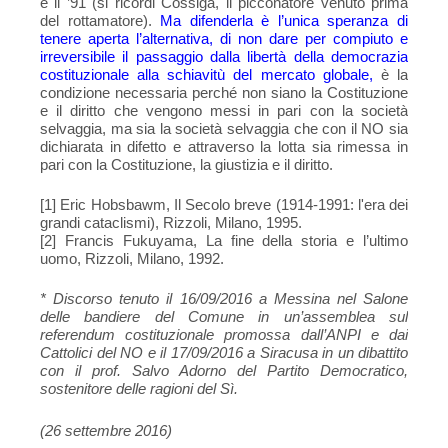
e il ’91 (si ricordi Cossiga, il picconatore venuto prima
del rottamatore).
Ma difenderla è l’unica speranza di
tenere aperta l’alternativa, di non dare per compiuto e
irreversibile il passaggio dalla libertà della democrazia
costituzionale alla schiavitù del mercato globale,
è la
condizione necessaria perché non siano la Costituzione
e il diritto che vengono messi in pari con la società
selvaggia, ma sia la società selvaggia che con il NO sia
dichiarata in difetto e attraverso la lotta sia rimessa in
pari con la Costituzione, la giustizia e il diritto.
[1] Eric Hobsbawm, Il Secolo breve (1914-1991: l'era dei
grandi cataclismi), Rizzoli, Milano, 1995.
[2] Francis Fukuyama, La fine della storia e l’ultimo
uomo, Rizzoli, Milano, 1992.
* Discorso tenuto il 16/09/2016 a Messina nel Salone
delle bandiere del Comune in un’assemblea sul
referendum costituzionale promossa dall’ANPI e dai
Cattolici del NO e il 17/09/2016 a Siracusa in un dibattito
con il prof. Salvo Adorno del Partito Democratico,
sostenitore delle ragioni del Sì.
(26 settembre 2016)