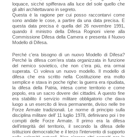
loquace, sicché spifferava alla luce del sole quello che
gli altri architettavano in segreto.
Questa è la ragione per cui posso raccontarvi come
sono andate le cose, a partire da una data precisa. E
questa data precisa è quella del 26 novembre 1991,
quando il ministro della Difesa Rognoni viene alla
Commissione Difesa della Camera e presenta il Nuovo
Modello di Difesa.
Perché c’era bisogno di un nuovo Modello di Difesa?
Perché la difesa com’era stata organizzata in funzione
del nemico sovietico, che non c’era più, era ormai
superata. Ci voleva un nuovo modello. Il modello di
difesa che era scritto nella Costituzione era molto
semplice e stava in poche righe: la guerra era ripudiata,
la difesa della Patria, intesa come territorio e come
popolo, era un sacro dovere dei cittadini. A questo fine
era stabilito il servizio militare obbligatorio che dava
luogo a un esercito di leva permanente, diviso nelle tre
Forze Armate tradizionali. Le norme di principio sulla
disciplina militare dell’ 11 luglio 1978, definivano poi i tre
compiti delle Forze Armate. Il primo era la difesa
dell’integrità del territorio, il secondo la difesa delle
istituzioni democratiche e il terzo l’intervento di supporto