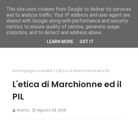
This site uses cookies from Google to deliver its services
and to analyze traffic. Your IP address and user-agent are
shared with Google along with performance and security
metrics to ensure quality of service, generate usage
statistics, and to detect and address abuse.
LEARN MORE
GOT IT
Home page
società
L'etica di Marchionne ed il PIL
L'etica di Marchionne ed il
PIL
Kruntz
Agosto 28, 2016