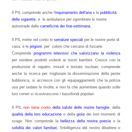
Il PIL comprende anche l'
inquinamento dell'aria
e la
pubblicità
delle sigarette
, e le ambulanze per sgombrare le nostre
autostrade dalle
carneficine dei fine-settimana.
Il PIL mette nel conto le
serrature speciali
per le nostre porte di
casa, e le
prigioni
per coloro che cercano di forzarle.
Comprende
programmi televisivi che valorizzano la violenza
per vendere prodotti violenti ai nostri bambini. Cresce con la
produzione di napalm, missili e testate nucleari, comprende
anche la ricerca per migliorare la disseminazione della peste
bubbonica, si accresce con gli equipaggiamenti che la polizia
usa per sedare le rivolte, e non fa che aumentare quando sulle
loro ceneri si ricostruiscono i bassifondi popolari.
Il PIL
non tiene conto
della salute delle nostre famiglie
, della
qualità della loro educazione
o della
gioia
dei loro momenti di
svago. Non comprende la
bellezza della nostra poesia
o la
solidità dei valori familiari,
l'intelligenza del nostro dibattere o