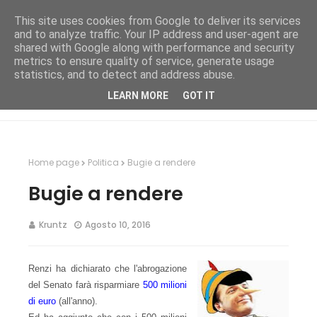
This site uses cookies from Google to deliver its services
and to analyze traffic. Your IP address and user-agent are
shared with Google along with performance and security
metrics to ensure quality of service, generate usage
statistics, and to detect and address abuse.
LEARN MORE
GOT IT
Home page
Politica
Bugie a rendere
Bugie a rendere
Kruntz
Agosto 10, 2016
Renzi ha dichiarato che l'abrogazione
del Senato farà risparmiare
500 milioni
di euro
(all'anno).