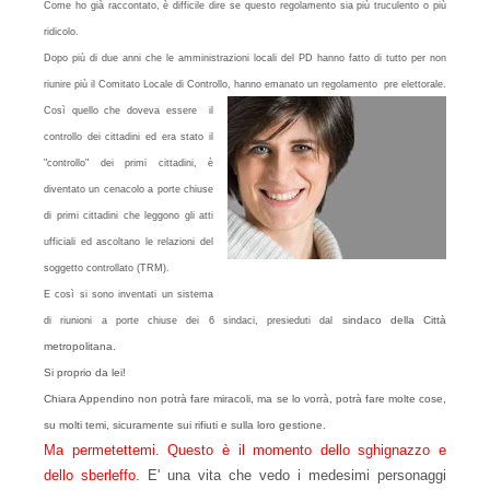
Come ho già raccontato, è dif
ficile dire se questo regolamento sia più truculento o più
ridicolo.
Dopo più di due anni che le amministrazioni locali del PD hanno fatto di tutto per non
riunire più il Comitato Locale di Controllo, hanno emanato un regolamento pre elettorale.
Così quello che doveva essere il
controllo dei cittadini ed era stato il
"controllo" dei primi cittadini, è
diventato un cenacolo a porte chiuse
di primi cittadini che
leggono gli atti
ufficiali ed ascoltano le relazioni del
soggetto controllato (TRM).
E così si sono inventati un sistema
sindaco della Città
di riunioni a porte chiuse dei 6 sindaci, presieduti dal
metropolitana.
Si proprio da lei!
Chiara
A
ppendino non potrà fare miracoli, ma se lo vorrà, potrà fare molte cose,
su molti temi, sicuramente sui rifiuti
e
sulla loro gestione.
Ma permetettemi. Questo è il momento dello sghignazzo
e
dello
sberleffo
. E' una vita che vedo i medesimi personaggi