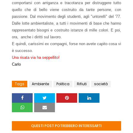
comportarsi con arriganza e tracotanza per distruggere tutto
quello
che di bello viene costruito da tante persone, con
passione. Dal movimento degli studenti, agli "untorelli"
de
l '77.
Dalle lotte ambientaliste, a tutti i movimenti
d
i base che hanno
rap
presentato bisogni e co
struito
istanze di mille colori. E poi,
ora, anche i diritti
sul lavoro.
E quindi, carissimi ex compagni, forse non avete capito cosa vi
è successo.
U
na risata via ha seppellito!
Carlo
Tags
Ambiente
Politica
Rifiuti
società
QUESTI POST POTREBBERO INTERESSARTI