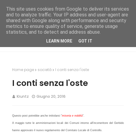
This site uses cookies from Google to deliver its services
and to analyze traffic. Your IP address and user-agent are
shared with Google along with performance and security
metrics to ensure quality of service, generate usage
statistics, and to detect and address abuse.
LEARN MORE
GOT IT
Home page
società
I conti senza l'oste
I conti senza l'oste
Kruntz
Giugno 20, 2016
Questo post potre
bbe anche intitolarsi "
miseria e nobiltà
".
A maggio tutte le amministrazioni locali
dei Comuni intorno all'inceneritore del G
erbido
hanno approvato il nuovo regolamento
del Comitato
L
ocale di Controllo.