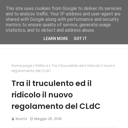
This site uses cookies from Google to deliver its services
and to analyze traffic. Your IP address and user-agent are
shared with Google along with performance and security
metrics to ensure quality of service, generate usage
statistics, and to detect and address abuse.
LEARN MORE
GOT IT
Home page
Politica
Tra il truculento ed il ridicolo il nuovo
regolamento del CLdC
Tra il truculento ed il
ridicolo il nuovo
regolamento del CLdC
Kruntz
Maggio 25, 2016