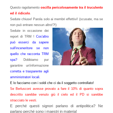
Questo ragolamento
oscilla pericolosamente tra il truculento
ed il ridicolo
.
Sedute chiuse! Parola solo ai membri effettivi! (scusate, ma se
non può entrare nessun altro!?!)
Sedute in occasione dei
report di TRM !
Cos'altro
può esserci da sapere
sull'inceneritore se
non
quello che racconta TRM
spa?
Dobbiamo pur
garantire un'informazione
corretta e trasparente agli
amministratori locali.
E lo facciamo con i soldi che ci da il soggetto controllato!
Se Berlusconi avesse provato a fare il 10% di quanto sopra
descritto sarebbe venuto giù il cielo ed il PD si sarebbe
stracciato le vesti.
E perché questi signori parlano di antipolitica? Ne
parlano perché sono i maestri in materia!