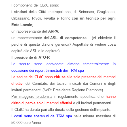
I componenti del CLdC sono:
i
sindaci
della Città metropolitana, di Beinasco, Grugliasco,
Orbassano, Rivoli, Rivalta e Torino
con un tecnico per ogni
Ente Locale
;
un rappresentante dell'
ARPA
;
un rappresentante dell'
ASL di competenza
; (vi chiedete il
perché di questa dizione generica? Aspettate di vedere cosa
capitrà alle ASL e lo capirete)
Il
presidente di ATO-R
Le sedute sono convocate almeno trimestralmente in
occasione dei report trimestrali dei TRM spa
Le sedute del CLdC sono
chiuse
alla sola presenza dei membri
effettivi
del Comitato, dei tecnici indicati dai Comuni e degli
invitati permanenti (NdR: Presidente Regione Piemonte)
Per maggiore prudenza
il regolamento specifica che
hanno
diritto di parola solo i membri effettivi
e gli invitati permanenti.
Il CLdC ha durata pari alla durata della gestione dell'impianto.
I costi sono sostenuti da TRM spa
nella misura massima di
50.000 euro /anno