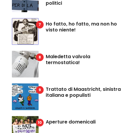
politici
Ho fatto, ho fatto, ma non ho
visto niente!
Maledetta valvola
termostatica!
Trattato di Maastricht, sinistra
italiana e populisti
Aperture domenicali