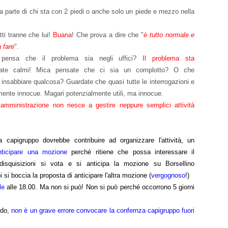
a parte di chi sta con 2 piedi o anche solo un piede e mezzo nella
utti tranne che lui!
Buana
! Che prova a dire che "
è tutto normale e
a fare
".
pensa che il problema sia negli uffici?
I
l problema sta
te calmi! Mica pensate che ci sia un complotto? O che
i insabbiare qualcosa? Guardate che quasi tutte le interrogazioni e
ente innocue. Magari potenzialmente utili, ma innocue.
 amministrazione non riesce a gestire neppure semplici attività
 capigruppo dovrebbe contribuire ad organizzare l'attività, un
nticipare una mozione
perché ritiene che possa interessare il
isquisizioni si vota e si anticipa la mozione su Borsellino
i si boccia la proposta di anticipare l'altra mozione (
vergognoso
!)
ale
alle 18.00. Ma non si può! Non si può perché occorrono 5 giorni
edo,
non è un grave errore convocare la confernza capigruppo fuori