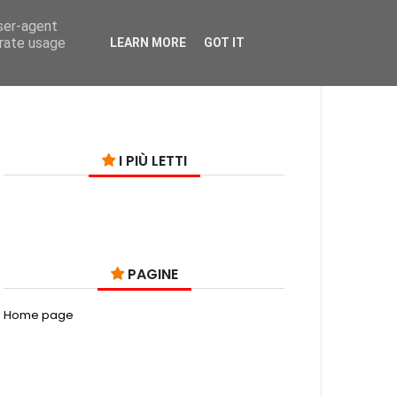
user-agent
on
erate usage
LEARN MORE
GOT IT
I PIÙ LETTI
PAGINE
Home page