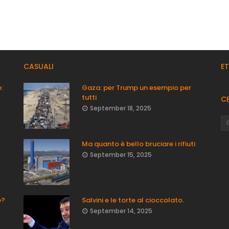
CASUALI
E
:
Gaza: per Trump un esempio per
tutti
C
September 18, 2025
Ma quanto è bello bruciare i rifiuti
September 15, 2025
o?
Salvini e le torte al cioccolato.
September 14, 2025