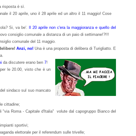
 risposta è sì.
ale il 20 aprile, uno il 28 aprile ed un altro il 11 maggio! Cose
tola? Si, va be'.
Il 20 aprile non c'era la maggioranza e quello del
vo consiglio comunale a distanza di un paio di settimane!?!!!
nsiglio comunale del 11 maggio.
elibere!
Anzi, no!
Una è una proposta di delibera di Turigliatto. E
a.
ni
da discutere erano ben
7
!
per le 20.00, visto che è un
 del sindaco sul suo mancato
e cittadine;
li "via Roma - Capitale d'Italia" volute dal capogruppo
Bianco del
mpianti sportivi;
aganda elettorale per il referendum sulle trivelle;