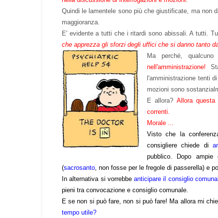
Quindi le lamentele sono più che giustificate, ma non d
maggioranza.
E' evidente a tutti che i ritardi sono abissali. A tutti. T
che apprezza gli sforzi degli uffici che si danno tanto d
Ma perché, qualcuno 
nell'amministrazione!
Sta
l'amministrazione tenti d
mozioni sono sostanzialm
E allora?
Allora questa
correnti.
Morale ...
Visto che la conferenza
consigliere chiede di
a
pubblico. Dopo ampie d
(
sacrosanto
, non fosse per le fregole di passerella) e po
In alternativa si vorrebbe
anticipare il consiglio comun
pieni tra convocazione e consiglio comunale.
E se non si può fare, non si può fare! Ma allora mi chi
tempo utile?