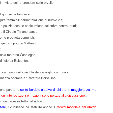
i in vista del referendum sulle trivelle;
 quoziente familiare;
ura femminili nell'intitolazione di nuove vie;
le polizie locali e assicurzione collettiva contro i furti;
e il Circolo Tiziano Lanza;
er le proprietà comunali;
getto di piazza Matteotti;
I;
cuola materna Casalegno;
dificio ex Epicentro;
trascrizioni della sedute del consiglio comunale;
dinanza onoraria a Salvatore Borsellino
ono partite le
solite bordate a salve di chi sta in maggioranza, ma
n cui interrogazioni e mozioni sono portate alla discussione
..
 non cadesse tutto nel ridicolo
atore
, Grugliasco ha stabilito anche il
record mondiale del ritardo