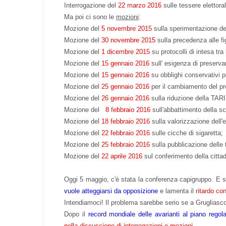
Interrogazione del
22 marzo 2016
sulle tessere elettoral
Ma poi ci sono le
mozioni
:
Mozione del
5 novembre 2015
sulla sperimentazione del
Mozione del
30 novembre 2015
sulla precedenza alle fig
Mozione del
1 dicembre 2015
su protocolli di intesa tra 
Mozione del
15 gennaio 2016
sull' esigenza di preservar
Mozione del
15 gennaio 2016
su obblighi conservativi p
Mozione del
25 gennaio 2016
per il cambiamento del pro
Mozione del
26 gennaio 2016
sulla riduzione della TAR
Mozione del
8 febbraio 2016
sull'abbattimento della s
Mozione del
18 febbraio 2016
sulla valorizzazione dell'e
Mozione del
22 febbraio 2016
sulle cicche di sigaretta;
Mozione del
25 febbraio 2016
sulla pubblicazione delle 
Mozione del
22 aprile 2016
sul conferimento della citta
Oggi 5 maggio, c'è stata la conferenza capigruppo. E s
vuole atteggiarsi da opposizione
e lamenta il
ritardo co
Intendiamoci! Il problema sarebbe serio se a Grugliasco
Dopo il
record mondiale delle avarianti al piano regol
nella discussione di interrogazioni e mozioni.