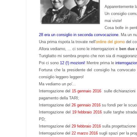
Apparentemente la
Un consiglio comun
mai viste!
Cosa bolle in pen
28 era un consiglio in seconda convocazione.
Ma un nuo
Una prima rispota la trovate nell'
ordine del giorno
del co
Allora vediamo, ... ci sono le interrogazioni e
ben due d
Turigliatto mi sembra proprio che non sia di maggioranz
Poi ci sono
12 (!) mozioni!
Mentre prima le
interrogazio
Fortuna che la presidente del consiglio ha convocato 
consiglio leggero leggero!
Ma vediamo un po'...
Interrogazione del
15 gennaio 2016
sulle dichiarazioni
pagamento della TARI;
Interrogazione del
26 gennaio 2016
su fondi per le scuol
Interrogazione del
19 febbraio 2016
sulle targhe strada
PD;
Interrogazione del
29 febbraio 2016
sulla progettazione i
Interrogazione del
22 marzo 2016
sugli spazi per la prop