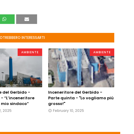
POTREBBERO INTERESSARTI
AMBIENTE
AMBIENTE
e del Gerbido -
Inceneritore del Gerbido -
 - “L’inceneritore
Parte quinta - "Lo vogliamo più
l mio sindaco”
grosso!"
2, 2025
February 10, 2025