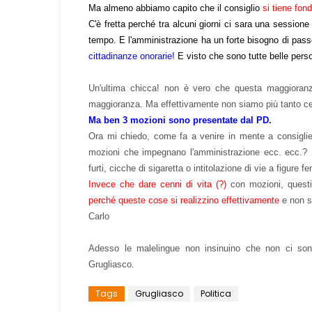
Ma almeno abbiamo capito che
il consiglio
si tiene fo
C'è fretta perché tra alcuni giorni ci sara una sessione 
tempo. E l'amministrazione ha un forte bisogno di pass
cittadinanze onorarie!
E visto che sono tutte belle pers
Un'ultima chicca! non è vero che questa maggioranz
maggioranza. Ma effettivamente non siamo più tanto cer
Ma ben 3 mozioni sono presentate dal PD.
Ora mi chiedo, come fa a venire in mente a consiglier
mozioni che impegnano l'amministrazione ecc. ecc.? S
furti, cicche di sigaretta o intitolazione di vie a figure fe
Invece che dare cenni di vita (?)
con mozioni, questi
perché queste cose si realizzino effettivamente
e non si
Carlo
Adesso le malelingue non insinuino che non ci sono 
Grugliasco.
Tags
Grugliasco
Politica