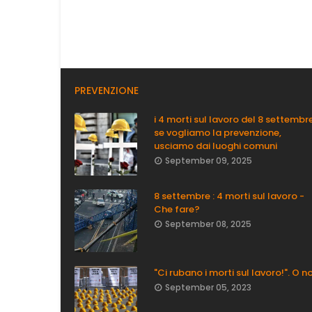
PREVENZIONE
i 4 morti sul lavoro del 8 settembre
se vogliamo la prevenzione,
usciamo dai luoghi comuni
September 09, 2025
8 settembre : 4 morti sul lavoro -
Che fare?
September 08, 2025
"Ci rubano i morti sul lavoro!". O n
September 05, 2023