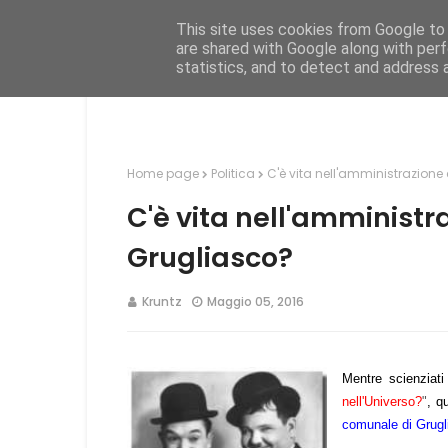
This site uses cookies from Google to d
Hom
are shared with Google along with perf
statistics, and to detect and address 
Home page
Politica
C'è vita nell'amministrazion
C'è vita nell'amminist
Grugliasco?
Kruntz
Maggio 05, 2016
Mentre scienziati
nell'Universo?
"
, q
comunale di Grugl