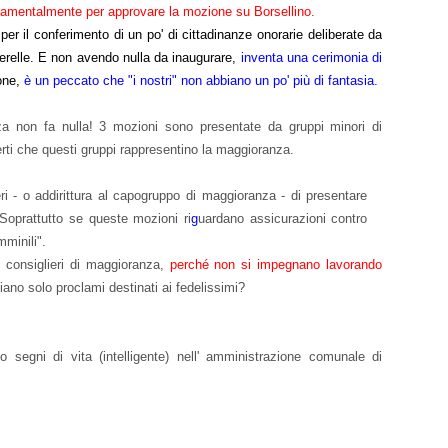
ndamentalmente per approvare la mozione su Borsellino.
per il conferimento di un po' di cittadinanze onorarie deliberate da
erelle. E non avendo nulla da inaugurare,
inventa una cerimonia di
one,
è un peccato che "i nostri" non abbiano un po' più di fantasia.
a non fa nulla! 3 mozioni sono presentate da gruppi minori di
ti che questi gruppi rappresentino la maggioranza.
i - o addirittura al capogruppo di
maggioranza - di presentare
oprattutto se queste mozioni ri
g
uardano assicurazioni contro
mminili".
 consiglieri di maggioranza,
perché non si impegnano lavorando
ano solo proclami destinati ai fedelissimi?
segni di vita (intelligente) nell' amministrazione comunale di