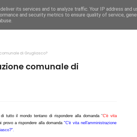
eliver its services and to analyze traffic. Your IP address and 
e
Caratteristiche
Mega Menu
Documentati
ormance and security metrics to ensure quality of service, gen
abuse.
e comunale di Grugliasco?
razione comunale di
 di tutto il mondo tentano di rispondere alla domanda
"
C'è vita
ui provo a rispondere alla domanda
"C'è vita nell'amministrazione
iasco?".