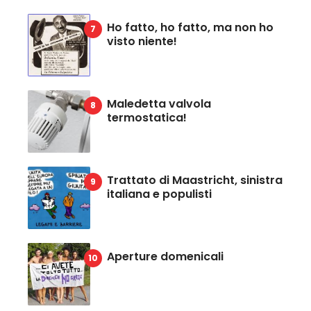
Ho fatto, ho fatto, ma non ho
visto niente!
Maledetta valvola
termostatica!
Trattato di Maastricht, sinistra
italiana e populisti
Aperture domenicali