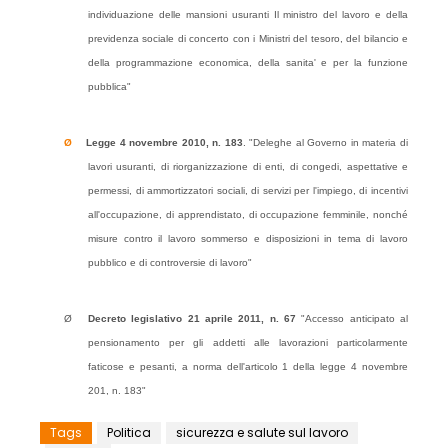
individuazione delle mansioni usuranti Il ministro del lavoro e della
previdenza sociale di concerto con i Ministri del tesoro, del bilancio e
della programmazione economica, della sanita' e per la funzione
pubblica"
Ø
Legge 4 novembre 2010, n. 183
. "Deleghe al Governo in materia di
lavori usuranti, di riorganizzazione di enti, di congedi, aspettative e
permessi, di ammortizzatori sociali, di servizi per l'impiego, di incentivi
all'occupazione, di apprendistato, di occupazione femminile, nonché
misure contro il lavoro sommerso e disposizioni in tema di lavoro
pubblico e di controversie di lavoro"
Ø
Decreto legislativo 21 aprile 2011, n. 67
"Accesso anticipato al
pensionamento per gli addetti alle lavorazioni particolarmente
faticose e pesanti, a norma dell'articolo 1 della legge 4 novembre
201, n. 183"
Tags
Politica
sicurezza e salute sul lavoro