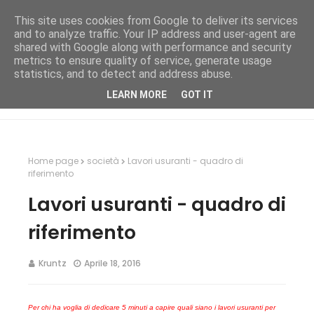
This site uses cookies from Google to deliver its services
and to analyze traffic. Your IP address and user-agent are
shared with Google along with performance and security
metrics to ensure quality of service, generate usage
statistics, and to detect and address abuse.
LEARN MORE
GOT IT
Home page
società
Lavori usuranti - quadro di
riferimento
Lavori usuranti - quadro di
riferimento
Kruntz
Aprile 18, 2016
Per chi ha voglia di dedicare 5 minuti a capire quali siano i lavori usuranti per