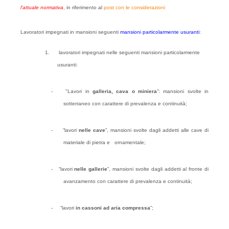
l'attuale normativa
, in riferimento al
post con le considerazioni
Lavoratori impegnati in mansioni seguenti
mansioni particolarmente usuranti
:
1.
lavoratori impegnati nelle seguenti mansioni particolarmente
usuranti:
-
"Lavori in
galleria, cava o miniera
”: mansioni svolte in
sotterraneo con carattere di prevalenza e continuità;
-
“lavori
nelle cave
”, mansioni svolte dagli addetti alle cave di
materiale di pietra e ornamentale;
-
“lavori
nelle gallerie
”, mansioni svolte dagli addetti al fronte di
avanzamento con carattere di prevalenza e continuità;
-
“lavori
in cassoni ad aria compressa
”;