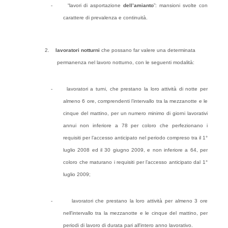
-
“lavori di asportazione
dell’amianto
”: mansioni svolte con
carattere di prevalenza e continuità.
2.
lavoratori notturni
che possano far valere una determinata
permanenza nel lavoro notturno, con le seguenti modalità:
-
lavoratori a turni, che prestano la loro attività di notte per
almeno 6 ore, comprendenti l’intervallo tra la mezzanotte e le
cinque del mattino, per un numero minimo di giorni lavorativi
annui non inferiore a 78 per coloro che perfezionano i
requisiti per l’accesso anticipato nel periodo compreso tra il 1°
luglio 2008 ed il 30 giugno 2009, e non inferiore a 64, per
coloro che maturano i requisiti per l’accesso anticipato dal 1°
luglio 2009;
-
lavoratori che prestano la loro attività per almeno 3 ore
nell'intervallo tra la mezzanotte e le cinque del mattino, per
periodi di lavoro di durata pari all'intero anno lavorativo.