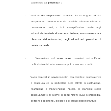
-
“lavori svolti dai
palombari
”;
-
“lavori ad
alte temperature
”: mansioni che espongono ad alte
temperature, quando non sia possibile adottare misure di
prevenzione, quali, a titolo esemplificativo, quelle degli
addetti alle
fonderie di seconda fusione, non comandata a
distanza, dei refrattaristi, degli addetti ad operazioni di
colata manuale
;
-
“lavorazione del
vetro cavo
”: mansioni dei soffiatori
nell’industria del vetro cavo eseguito a mano e a soffio;
-
"
lavori espletati
in spazi ristretti
”, con carattere di prevalenza
e continuità ed in particolare delle attività di costruzione,
riparazione e manutenzione navale, le mansioni svolte
continuamente all’interno di spazi ristetti, quali intercapedini,
pozzetti, doppi fondi, di bordo o di grandi blocchi strutture;