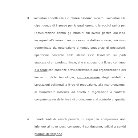
3.
lavoratori addetti alla c.d. “
linea catena
”, ovvero i lavoratori alle
dipendenze di imprese per le quali operano le voci di tariffa per
l’assicurazione contro gli infortuni sul lavoro gestita dall’Inail,
impegnati all'interno di un processo produttivo in serie, con ritmo
determinato da misurazione di tempi, sequenze di postazioni,
ripetizione costante dello stesso ciclo lavorativo su parti
staccate di un prodotto finale,
che si spostano a flusso continuo
o a scatti
con cadenze brevi determinate dall’organizzazione del
lavoro o dalla tecnologia,
con esclusione
degli addetti a
lavorazioni collaterali a linee di produzione, alla manutenzione,
al rifornimento materiali, ad attività di regolazione o controllo
computerizzato delle linee di produzione e al controllo di qualità;
4.
conducenti di veicoli pesanti, di capienza complessiva non
inferiore ai nove posti compreso il conducente, adibiti a
servizi
pubblici di trasporto
.