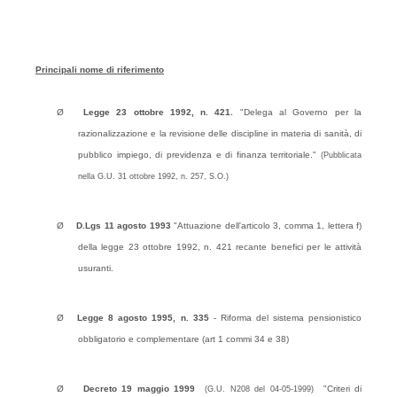
Principali nome di riferimento
Ø
Legge 23 ottobre 1992, n. 421.
"Delega al Governo per la
razionalizzazione e la revisione delle discipline in materia di sanità, di
pubblico impiego, di previdenza e di finanza territoriale."
(Pubblicata
nella G.U. 31 ottobre 1992, n. 257, S.O.)
Ø
D.Lgs 11 agosto 1993
"Attuazione dell'articolo 3, comma 1, lettera f)
della legge 23 ottobre 1992, n. 421 recante benefici per le attività
usuranti.
Ø
Legge 8 agosto 1995, n. 335
- Riforma del sistema pensionistico
obbligatorio e complementare (art 1 commi 34 e 38)
Ø
Decreto 19 maggio 1999
"Criteri di
(G.U. N208 del 04-05-1999)