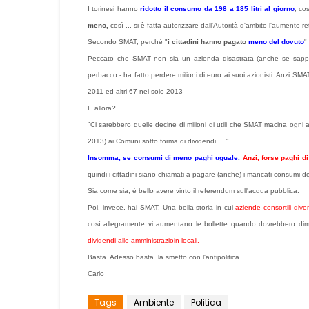
I torinesi hanno
ridotto il consumo da 198 a 185 litri al giorno
, co
meno,
così ... si è fatta autorizzare dall'Autorità d'ambito l'aumento r
Secondo SMAT, perché "
i cittadini hanno pagato
meno del dovuto
"
Peccato che SMAT non sia un azienda disastrata (anche se sappi
perbacco - ha fatto perdere milioni di euro ai suoi azionisti. Anzi SMA
2011 ed altri 67 nel solo 2013
E allora?
"Ci sarebbero quelle decine di milioni di utili che SMAT macina ogni 
2013) ai Comuni sotto forma di dividendi....."
Insomma, se consumi di meno paghi uguale.
Anzi, forse paghi di
quindi i cittadini siano chiamati a pagare (anche) i mancati consumi del
Sia come sia, è bello avere vinto il referendum sull'acqua pubblica.
Poi, invece, hai SMAT. Una bella storia in cui
aziende consortili div
così allegramente vi aumentano le bollette quando dovrebbero dim
dividendi alle amministrazioin locali.
Basta. Adesso basta. la smetto con l'antipolitica
Carlo
Tags
Ambiente
Politica