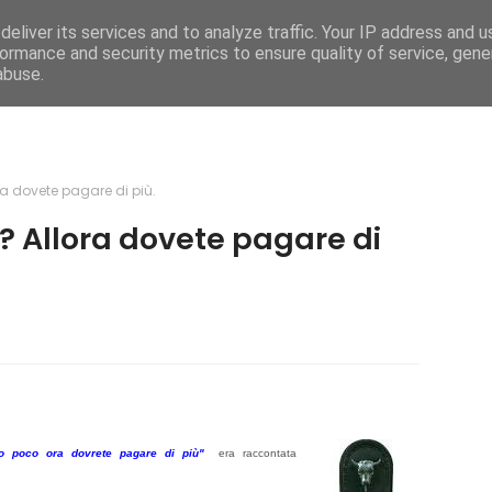
eliver its services and to analyze traffic. Your IP address and 
e
Caratteristiche
Mega Menu
Documentati
ormance and security metrics to ensure quality of service, gen
abuse.
 dovete pagare di più.
 Allora dovete pagare di
to poco ora dovrete pagare di più"
era raccontata