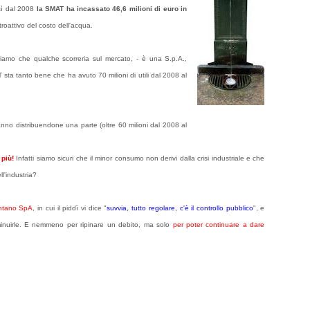
sì dal 2008
la SMAT ha incassato 46,6 milioni di euro in
etroattivo del costo dell'acqua.
amo che qualche scorreria sul mercato, - è una S.p.A.,
T sta tanto bene che ha avuto 70 milioni di utili dal 2008 al
anno distribuendone una parte (oltre 60 milioni dal 2008 al
 più!
Infatti siamo sicuri che il minor consumo non derivi dalla crisi industriale e che
l'industria?
entano SpA
, in cui il piddì vi dice "
suvvia, tutto regolare, c'è il controllo pubblico
", e
inuirle. E nemmeno per ripinare un debito, ma solo
per poter continuare a dare