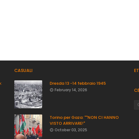
CASUALI
E
:
Dresda 13 -14 febbraio 1945
February 14, 2026
C
Torino per Gaza: ""NON CI HANNO
VISTO ARRIVARE!"
October 03, 2025