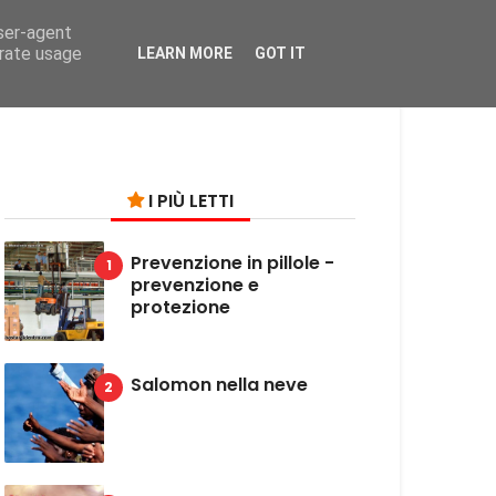
user-agent
on
erate usage
LEARN MORE
GOT IT
I PIÙ LETTI
Prevenzione in pillole -
prevenzione e
protezione
Salomon nella neve