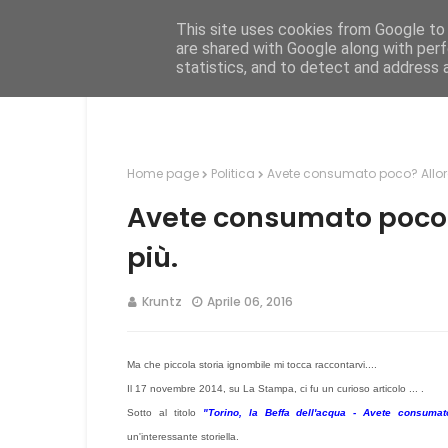
This site uses cookies from Google to d
Hom
are shared with Google along with perf
statistics, and to detect and address 
Home page
Politica
Avete consumato poco? Allora
Avete consumato poco?
più.
Kruntz
Aprile 06, 2016
Ma che piccola storia ignombile mi tocca raccontarvi....
Il 17 novembre 2014, su La Stampa, ci fu un curioso articolo ... .
Sotto al titolo
"Torino, la Beffa dell'acqua - Avete consuma
un'interessante storiella.