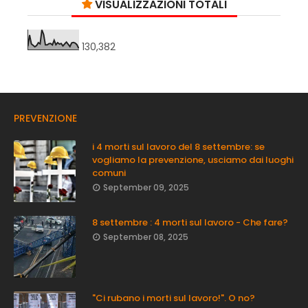
VISUALIZZAZIONI TOTALI
130,382
PREVENZIONE
i 4 morti sul lavoro del 8 settembre: se
vogliamo la prevenzione, usciamo dai luoghi
comuni
September 09, 2025
8 settembre : 4 morti sul lavoro - Che fare?
September 08, 2025
"Ci rubano i morti sul lavoro!". O no?