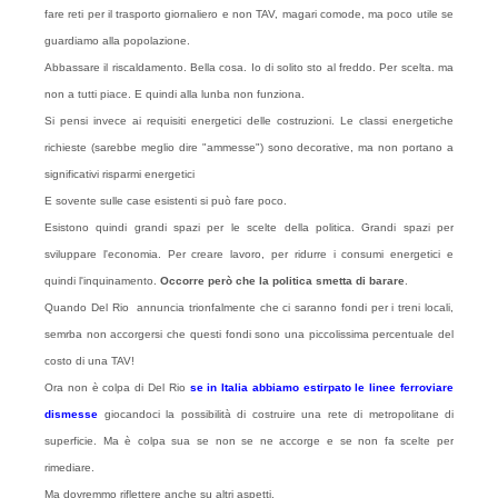
fare reti per il trasporto giornaliero e non TAV, magari comode, ma poco utile se
guardiamo alla popolazione.
Abbassare il riscaldamento. Bella cosa. Io di solito sto al freddo. Per scelta. ma
non a tutti piace. E quindi alla lunba non funziona.
Si pensi invece ai requisiti energetici delle costruzioni. Le classi energetiche
richieste (sarebbe meglio dire "ammesse") sono decorative, ma non portano a
significativi risparmi energetici
E sovente sulle case esistenti si può fare poco.
Esistono quindi grandi spazi per le scelte della politica. Grandi spazi per
sviluppare l'economia. Per creare lavoro, per ridurre i consumi energetici e
quindi l'inquinamento.
Occorre però che la politica smetta di barare
.
Quando Del Rio annuncia trionfalmente che ci saranno fondi per i treni locali,
semrba non accorgersi che questi fondi sono una piccolissima percentuale del
costo di una TAV!
Ora non è colpa di Del Rio
se in Italia abbiamo estirpato le linee ferroviare
dismesse
giocandoci la possibilità di costruire una rete di metropolitane di
superficie. Ma è colpa sua se non se ne accorge e se non fa scelte per
rimediare.
Ma dovremmo riflettere anche su altri aspetti.