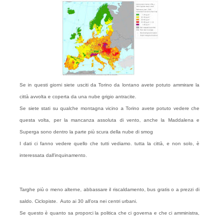
Se in questi giorni siete usciti da Torino da lontano avete potuto ammirare la
città avvolta e coperta da una nube grigio antracite.
Se siete stati su qualche montagna vicino a Torino avete potuto vedere che
questa volta, per la mancanza assoluta di vento, anche la Maddalena e
Superga sono dentro la parte più scura della nube di smog
I dati ci fanno vedere quello che tutti vediamo. tutta la città, e non solo, è
interessata dall'inquinamento.
Targhe più o meno alterne, abbassare il riscaldamento, bus gratis o a prezzi di
saldo. Ciclopiste. Auto ai 30 all'ora nei centri urbani.
Se questo è quanto sa proporci la politica che ci governa e che ci amministra,