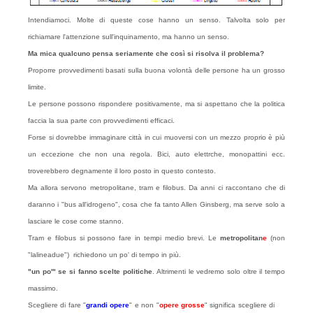
Intendiamoci. Molte di queste cose hanno un senso. Talvolta solo per
richiamare l'attenzione sull'inquinamento, ma hanno un senso.
Ma mica qualcuno pensa seriamente che così si risolva il problema?
Proporre provvedimenti basati sulla buona volontà delle persone ha un grosso
limite.
Le persone possono rispondere positivamente, ma si aspettano che la politica
faccia la sua parte con provvedimenti efficaci.
Forse si dovrebbe immaginare città in cui muoversi con un mezzo proprio è più
un eccezione che non una regola. Bici, auto elettrche, monopattini ecc.
troverebbero degnamente il loro posto in questo contesto.
Ma allora servono metropolitane, tram e filobus. Da anni ci raccontano che di
daranno i "bus all'idrogeno", cosa che fa tanto Allen Ginsberg, ma serve solo a
lasciare le cose come stanno.
Tram e filobus si possono fare in tempi medio brevi. Le
metropolitan
e
(non
"lalineadue") richiedono un po' di tempo in più.
"un po'" se si fanno scelte politiche
. Altrimenti le vedremo solo oltre il tempo
massimo.
Scegliere di fare "
grandi opere
" e non "
opere grosse
" significa scegliere di