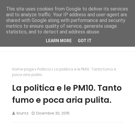
This site uses cookies from Google to deliver its services
and to analyze traffic. Your IP address and user-agent are
shared with Google along with performance and security
metrics to ensure quality of service, generate usage
statistics, and to detect and address abuse.
LEARN MORE
GOT IT
Home page
Politica
La politica e le PM10. Tanto fumo e
poca aria pulita.
La politica e le PM10. Tanto
fumo e poca aria pulita.
Kruntz
Dicembre 30, 2015