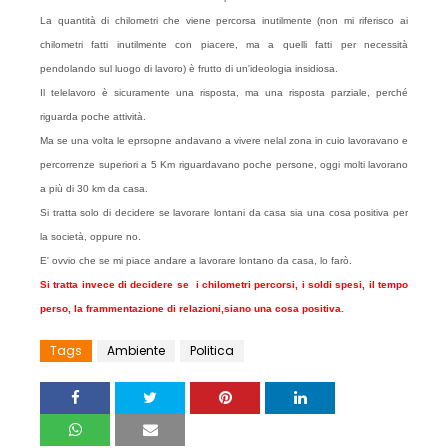
La quantità di chilometri che viene percorsa inutilmente (non mi riferisco ai
chilometri fatti inutilmente con piacere, ma a quelli fatti per necessità
pendolando sul luogo di lavoro) è frutto di un'ideologia insidiosa.
Il telelavoro è sicuramente una risposta, ma una risposta parziale, perché
riguarda poche attività.
Ma se una volta le eprsopne andavano a vivere nelal zona in cuio lavoravano e
percorrenze superiori a 5 Km riguardavano poche persone, oggi molti lavorano
a più di 30 km da casa.
Si tratta solo di decidere se lavorare lontani da casa sia una cosa positiva per
la società, oppure no.
E' ovvio che se mi piace andare a lavorare lontano da casa, lo farò.
Si tratta invece di decidere se i chilometri percorsi, i soldi spesi, il tempo
perso, la frammentazione di relazioni,siano una cosa positiva.
Tags
Ambiente
Politica