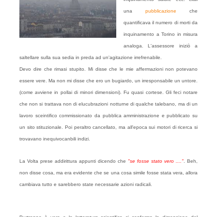
una
pubblicazione
che
quantificava il numero di morti da
inquinamento a Torino in misura
analoga. L'assessore iniziò a
saltellare sulla sua sedia in preda ad un'agitazione irrefrenabile.
Devo dire che rimasi stupito. Mi disse che le mie affermazioni non potevano
essere vere. Ma non mi disse che
ero un bugiardo, un irresponsabile un untore.
(come avviene in pollai di minori dimensioni). Fu quasi cortese. Gli feci notare
che non si trattava non di elucubrazioni notturne di qualche talebano, ma di un
lavoro sceintifico commissionato da pubblica amministrazione e pubblicato su
un sito stituzionale. Poi peraltro cancellato, ma all'epoca sui motori di ricerca si
trovavano inequivocanbili indizi.
La Volta prese addirittura appunti dicendo che
"se fosse stato vero ...."
. Beh,
non disse cosa, ma era evidente che se una cosa simile fosse stata vera, allora
cambiava tutto e sarebbero state necessarie azioni radicali.