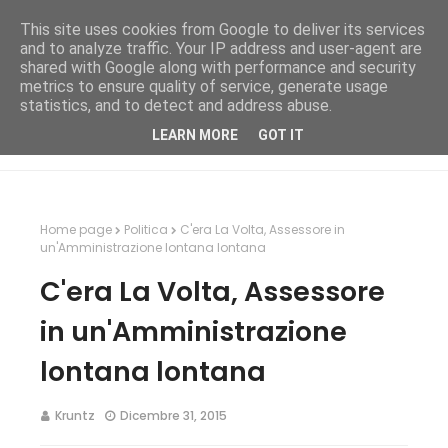
This site uses cookies from Google to deliver its services
and to analyze traffic. Your IP address and user-agent are
shared with Google along with performance and security
metrics to ensure quality of service, generate usage
statistics, and to detect and address abuse.
LEARN MORE
GOT IT
Home page
Politica
C'era La Volta, Assessore in
un'Amministrazione lontana lontana
C'era La Volta, Assessore
in un'Amministrazione
lontana lontana
Kruntz
Dicembre 31, 2015