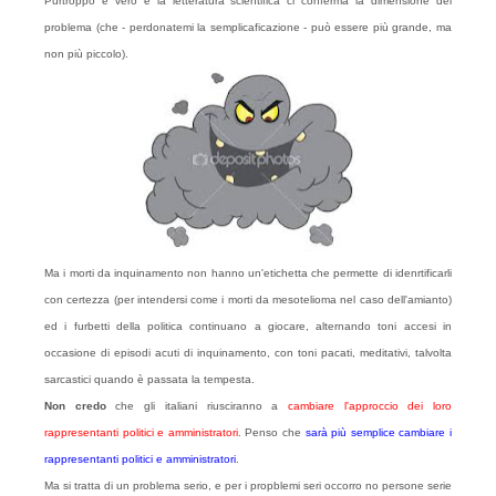
Purtroppo è vero e la letteratura scientifica ci conferma la dimensione del
problema (che - perdonatemi la semplicaficazione - può essere più grande, ma
non più piccolo).
Ma i morti da inquinamento non hanno un'etichetta che permette di idenrtificarli
con certezza (per intendersi come i morti da mesotelioma nel caso dell'amianto)
ed i furbetti della politica continuano a giocare, alternando toni accesi in
occasione di episodi acuti di inquinamento, con toni pacati, meditativi, talvolta
sarcastici quando è passata la tempesta.
Non credo
che gli italiani riusciranno a
cambiare l'approccio dei loro
rappresentanti politici e amministratori
.
Penso che
sarà più semplice cambiare i
rappresentanti politici e amministratori
.
Ma si tratta di un problema serio, e per i propblemi seri occorro no persone serie