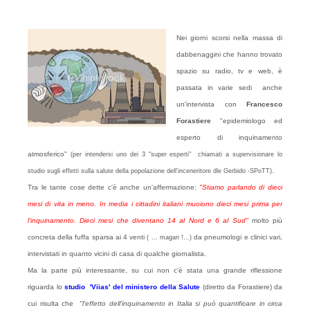
Nei giorni scorsi nella massa di
dabbenaggini che hanno trovato
spazio su radio, tv e web, è
passata in varie sedi anche
un'intervista con
Francesco
Forastiere
"epidemiologo ed
esperto di inquinamento
atmosferico"
(per intendersi uno dei 3 "super esperti" chiamati a supervisionare lo
studio sugli effetti sulla salute della popolazione
dell'inceneritore dle Gerbido -SPoTT).
Tra le tante cose dette c'è anche un'affermazione:
"Stiamo parlando di dieci
mesi di vita in meno. In media i cittadini italiani muoiono dieci mesi prima per
l'inquinamento. Dieci mesi che diventano 14 al Nord e 6 al Sud"
molto più
concreta della fuffa sparsa ai 4 venti
da pneumologi e clinici vari,
( ... magari !...)
intervistati in quanto vicini di casa di qualche giornalista.
Ma la parte più interessante, su cui non c'è stata una grande riflessione
riguarda lo
studio 'Viias' del ministero della Salute
(diretto da Forastiere) da
cui risulta che
"l'effetto dell'inquinamento in Italia si può quantificare in circa