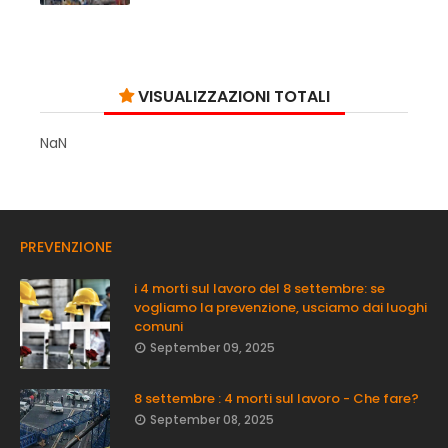
VISUALIZZAZIONI TOTALI
NaN
PREVENZIONE
i 4 morti sul lavoro del 8 settembre: se
vogliamo la prevenzione, usciamo dai luoghi
comuni
September 09, 2025
8 settembre : 4 morti sul lavoro - Che fare?
September 08, 2025