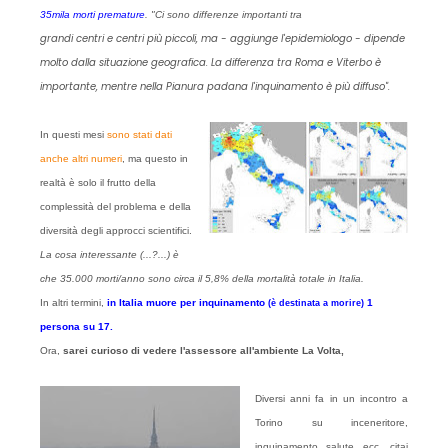
35mila morti premature
. "Ci sono differenze importanti tra
grandi centri e centri più piccoli, ma - aggiunge l'epidemiologo - dipende
molto dalla situazione geografica. La differenza tra Roma e Viterbo è
importante, mentre nella Pianura padana l'inquinamento è più diffuso".
In questi mesi
sono stati dati
anche altri numeri
, ma questo in
realtà è solo il frutto della
complessità del problema e della
diversità degli approcci scientifici.
La cosa interessante (...?...) è
che 35.000 morti/anno sono circa il 5,8% della mortalità totale in Italia.
In altri termini,
in Italia muore per inquinamento
1
(è destinata a morire)
persona su 17.
Ora,
sarei curioso di vedere l'assessore all'ambiente La Volta,
Diversi anni fa in un incontro a
Torino su inceneritore,
inquinamento salute ecc. citai