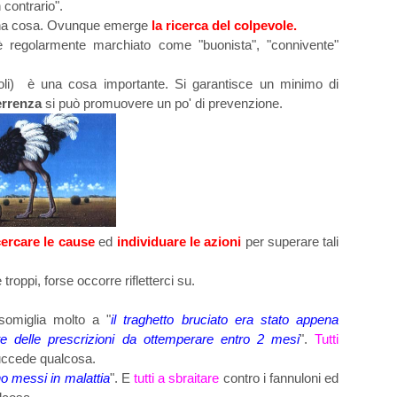
 contrario".
una cosa. Ovunque emerge
la ricerca del colpevole.
 regolarmente marchiato come "buonista", "connivente"
voli) è una cosa importante. Si garantisce un minimo di
errenza
si può promuovere un po' di prevenzione.
cercare le cause
ed
individuare le azioni
per superare tali
roppi, forse occorre rifletterci su.
somiglia molto a "
il traghetto bruciato era stato appena
ate delle prescrizioni da ottemperare entro 2 me
si
".
Tutti
succede qualcosa.
no messi in malattia
". E
tutti a sbraitare
contro i fannuloni ed