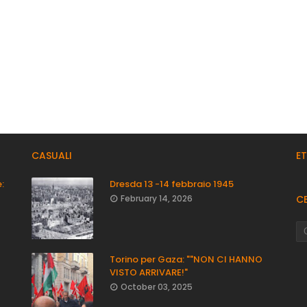
CASUALI
E
:
Dresda 13 -14 febbraio 1945
February 14, 2026
C
Torino per Gaza: ""NON CI HANNO
VISTO ARRIVARE!"
October 03, 2025