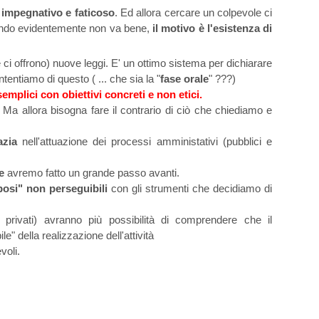
 impegnativo e faticoso
. Ed allora cercare un colpevole ci
uando evidentemente non va bene,
il motivo è l'esistenza di
ci offrono) nuove leggi. E' un ottimo sistema per dichiarare
ntiamo di questo ( ... che sia la "
fase orale
" ???)
semplici con obiettivi concreti e non etici.
 Ma allora bisogna fare il contrario di ciò che chiediamo e
azia
nell'attuazione dei processi amministativi (pubblici e
e
avremo fatto un grande passo avanti.
osi" non perseguibili
con gli strumenti che decidiamo di
e privati) avranno più possibilità di comprendere che il
e" della realizzazione dell'attività
voli.