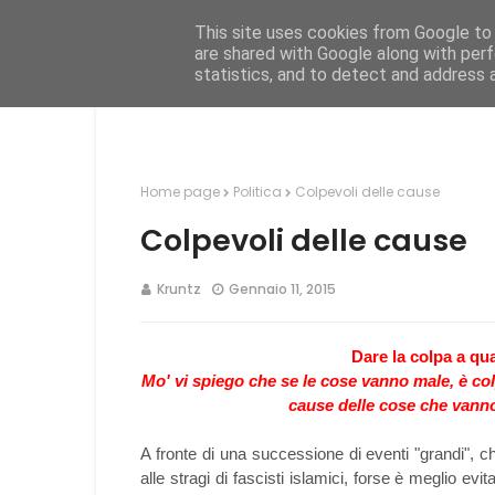
This site uses cookies from Google to d
Hom
are shared with Google along with perf
statistics, and to detect and address 
Home page
Politica
Colpevoli delle cause
Colpevoli delle cause
Kruntz
Gennaio 11, 2015
Dare la colpa a qua
Mo' vi spiego che se le cose vanno male, è colp
cause delle cose che van
A fronte di una successione di eventi "grandi", c
alle stragi di fascisti islamici, forse è meglio evi