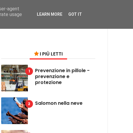
user-agent
on
erate usage
LEARN MORE
GOT IT
I PIÙ LETTI
Prevenzione in pillole -
prevenzione e
protezione
Salomon nella neve