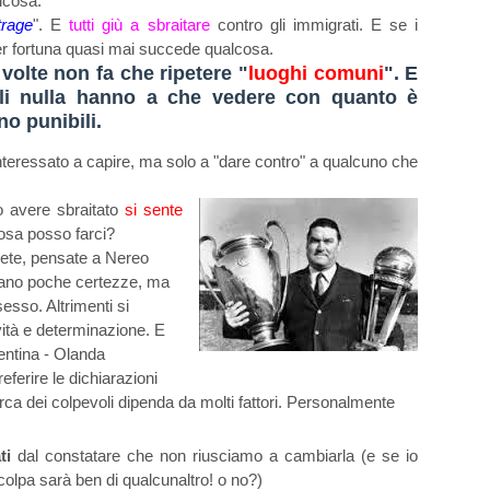
lcosa.
trage
". E
tutti giù a sbraitare
contro gli immigrati. E se i
er fortuna quasi mai succede qualcosa.
e volte non fa che ripetere "
luoghi comuni
". E
oli nulla hanno a che vedere con quanto è
o punibili.
è interessato a capire, ma solo a "dare contro" a qualcuno che
po avere sbraitato
si sente
cosa posso farci?
ete, pensate a Nereo
evano poche certezze, ma
 sesso. Altrimenti si
ità e determinazione. E
gentina - Olanda
referire le dichiarazioni
cerca dei colpevoli dipenda da molti fattori. Personalmente
ati
dal constatare che non riusciamo a cambiarla (
e se io
 colpa sarà ben di qualcunaltro! o no?)