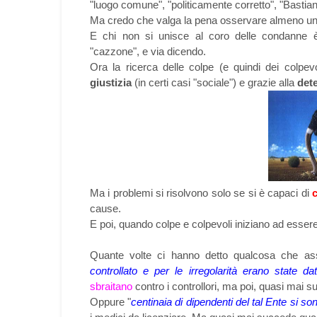
"luogo comune", "politicamente corretto", "Bastian
Ma credo che valga la pena osservare almeno 
E chi non si unisce al coro delle condanne è
"cazzone", e via dicendo.
Ora la ricerca delle colpe (e quindi dei colpe
giustizia
(in certi casi "sociale") e grazie alla
det
Ma i problemi si risolvono solo se si è capaci di
cause.
E poi, quando colpe e colpevoli iniziano ad essere t
Quante volte ci hanno detto qualcosa che as
controllato e per le irregolarità erano state d
sbraitano
contro i controllori, ma poi, quasi mai 
Oppure "
centinaia di dipendenti del tal Ente si so