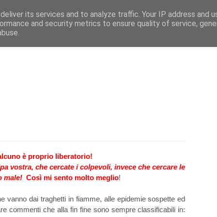
eliver its services and to analyze traffic. Your IP address and 
e
Caratteristiche
Mega Menu
Documentati
ormance and security metrics to ensure quality of service, gen
abuse.
lcuno è proprio liberatorio!
a vostra, che cercate i colpevoli, invece che cercare le
no male!
Così mi sento molto meglio
!
he vanno dai traghetti in fiamme, alle epidemie sospette ed
tare commenti che alla fin fine sono sempre classificabili in: