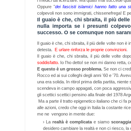
i medici da licenziare. Ma quasi mai succede qua
Oppure "
dei fascisti islamici hanno fatto una s
colpevoli non sono immigrati, chissenefrega! E p
Il guaio è che, chi sbraita, il più dell
nulla importa se i presunti colpev
successo. O se comunque non sarann
Il guaio è che, chi sbraita, il più delle volte non 
detesta.
E urlare rinforza le proprie convinzioni
.
Il guaio è che, chi sbraita, il più delle volte do
soddisfatto.
Io l'ho detto! se non mi danno retta, 
E questo è un grosso problema.
Se non ci cred
Rocco ed ai sui colleghi degli anni '60 e '70. Av
una era solida. In ritirol prima della partita, niente
scendeva in campo appagati, con poca aggressiv
gli scettici scettici pensino alla finale del 1978 Ar
Ma a parte il tratto epigenetico italiano che ci fa p
alle azioni, credo che oggi in Italia la costante ri
me ne vengono in mente due:
La
realtà è complicata
e siamo
scoraggi
desidero cambiare la realtà e non ci riesco, la