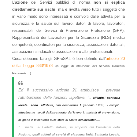
L'
azione
dei Servizi pubblici di norma
non si esplica
direttamente sui rischi
, ma è rivolta verso tutti i soggetti che
in vario modo sono interessati e coinvolti dalle attività per la
sicurezza e la salute sul lavoro: datori di lavoro, lavoratori,
responsabili dei Servizi di Prevenzione Protezione (SPP),
Rappresentanti dei Lavoratori per la Sicurezza (RLS) medici
competenti, coordinatori per la sicurezza, associazioni datoriali,
associazioni sindacali e associazioni o albi professionali.
Cosa debbano fare gli SPreSAL è ben definito dall'
articolo 20
della Legge 833/1978
(la legge di istituzione del
S
ervizio
S
anitario
N
azionale....).
Ed il successivo articolo 21 attribuisce prevede
l'attribuizione delle funzioni ispettive:
"
...
all'unita' sanitaria
locale sono attribuiti,
con decorrenza 1 gennaio 1980, i compiti
attualmente svolti dall'Ispettorato del lavoro in materia di prevenzione,
di igiene e di controllo sullo stato di salute dei lavoratori,..."
"... spetta al Prefetto stabilire, su proposta del Presidente della
Regione,
quali addetti ai servizi di ciascuna Unità Sanitaria Locale
,