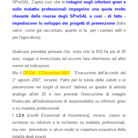
SPreSAL. Capita così che le
indagini sugli infortuni gravi e
sulle malattie professionali impegnino una quota molto
rilevante delle risorse degli SPreSAL e così - di fatto -
impediscono lo sviluppo dei progetti di prevenzione
(fatto
salvo, come già raccontato, quanto si fa per i cantieri edili e
per l'agricoltura).
Qualcuno potrebbe pensare che visto che la 833 ha più di 35
anni, magari è invecchiata ed occorre fare riferimento ad altre
norme ed indicazioni.
Ma il
DPCM 17Dicembre 2007
"Esecuzione dell'accordo del
1° agosto 2007, recante: Patto per la tutela della salute e la
prevenzione nei luoghi di lavoro"
delinea un quadro di attività
analogo all'art 20 e non prevede l'esecuzione di indagini
finalizzate all'individuazione di responsabilità su infortuni gravi
o su malattie professionali.
I
LEA
(Livelli Essenziali di Assistenza), invece, citano le
inchieste su infortuni e le inchieste su malattie professionali,
ma non prevedono in alcun modo la copertura esaustiva della
totalità degli eventi.