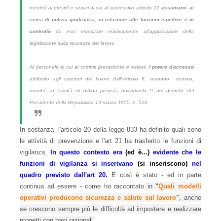
nonché ai presidi e servizi di cui al successivo articolo 22
assumano ai
sensi di polizia giudiziaria, in relazione alle funzioni ispettive e di
controllo
da essi esercitate relativamente all'applicazione della
legislazione sulla sicurezza del lavoro.
Al personale di cui al comma precedente è esteso il
potere d'acces
so
attribuito agli ispettori del lavoro dall'articolo 8, secondo comma,
nonché la facoltà di diffida prevista dall'articolo 9 del decreto del
Presidente della Repubblica 19 marzo 1955, n. 520.
In sostanza l'articolo 20 della legge 833 ha definito quali sono
le attività di prevenzione e l'art 21 ha trasferito le funzioni di
vigilanza.
In questo contesto era
(ed è...)
evidente che le
funzioni di vigilanza si inserivano
(si inseriscono)
nel
quadro previsto dall'art 20.
E così è stato - ed in parte
continua ad essere - come ho raccontato
in
"
Quali modelli
operativi producono sicurezza e salute sul lavoro
"
, anche
se crescono sempre più le difficoltà ad impostare e realizzare
progetti con basi razionali.