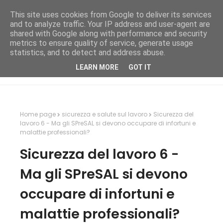
This site uses cookies from Google to deliver its services
and to analyze traffic. Your IP address and user-agent are
shared with Google along with performance and security
metrics to ensure quality of service, generate usage
statistics, and to detect and address abuse.
LEARN MORE
GOT IT
Home page
sicurezza e salute sul lavoro
Sicurezza del
lavoro 6 - Ma gli SPreSAL si devono occupare di infortuni e
malattie professionali?
Sicurezza del lavoro 6 -
Ma gli SPreSAL si devono
occupare di infortuni e
malattie professionali?