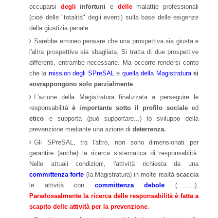
occuparsi
degli
infortuni
e
delle
malattie professionali
(cioè delle "totalità" degli eventi) sulla base delle esigenze
della giustizia penale.
Sarebbe erroneo pensare che una prospettiva sia giusta e
l'altra prospettiva sia sbagliata. Si tratta di due prospettive
differenti, entrambe necessarie. Ma occorre rendersi conto
che la
mission degli SPreSAL
e
quella della Magistratura
si
sovrappongono solo parzialmente
.
L'azione della Magistratura finalizzata a perseguire le
responsabilità
è importante sotto il profilo sociale
ed
etico
e supporta (può supportare...) lo sviluppo della
prevenzione mediante una azione di
deterrenza.
Gli SPreSAL, tra l'altro, non sono dimensionati per
garantire (anche) la ricerca sistematica di responsablità.
Nelle attuali condizioni, l'attività richiesta da una
committenza forte
(la Magistratura) in molte realtà
scaccia
le attività con
committenza debole
(.........).
Paradossalmente la ricerca delle responsabilità è fatta a
scapito delle attività per la preve
nzione
.