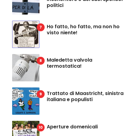
politici
Ho fatto, ho fatto, ma non ho
visto niente!
Maledetta valvola
termostatica!
Trattato di Maastricht, sinistra
italiana e populisti
Aperture domenicali