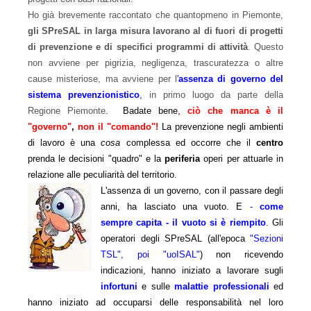
Ho già brevemente raccontato che quantopmeno in Piemonte,
gli SPreSAL in larga misura lavorano al di fuori di progetti
di prevenzione e di specifici programmi di attività
. Questo
non avviene per pigrizia, negligenza, trascuratezza o altre
cause misteriose, ma avviene per l
'
assenza di governo del
sistema prevenzionistico
,
in primo luogo da parte della
Regione Piemonte
.
Badate bene,
ciò che manca è il
"governo"
,
non il "comando"!
La prevenzione negli ambienti
di lavoro è una
cosa
complessa ed occorre che il
centro
prenda le decisioni "quadro" e la
periferia
operi per attuarle in
relazione alle peculiarità del territorio.
L'assenza di un governo, con il passare degli
anni, ha lasciato una vuoto. E
-
come
sempre capita - il vuoto si è riempito
.
Gli
operatori degli SPreSAL (all'epoca
"Sezioni
TSL", poi "uoISAL"
) non ricevendo
indicazioni, hanno iniziato a lavorare sugli
infortuni
e sulle
malattie professionali
ed
hanno iniziato ad occuparsi delle responsabilità nel loro