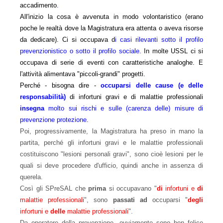
accadimento
.
All'inizio la cosa è avvenuta in modo volontaristico (erano
poche le realtà dove la Magistratura era attenta o aveva risorse
da dedicare). Ci si occupava d
i casi rilevanti sotto il profilo
prevenzionistico o sotto il profilo sociale.
In molte USSL ci si
occupava di serie di eventi con caratteristiche analoghe. E
l'attività alimentava "piccoli-grandi" progetti.
Perché - bisogna dire -
occuparsi delle cause (e delle
responsabilità)
di infortuni gravi e di malattie professionali
insegna
molto sui rischi e sulle (carenza delle) misure di
prevenzione protezione.
Poi, progressivamente, la Magistratura ha preso in mano la
partita, perché gli infortuni gravi e le malattie professionali
costituiscono "lesioni personali gravi", sono cioè lesioni per le
quali si deve procedere d'ufficio, quindi anche in assenza di
querela.
Così gli SPreSAL che
prima
si occupavano "
di
infortuni e
di
malattie professionali
", sono
passati ad
occuparsi "
degli
infortuni
e
delle
malattie professionali
".
Da operatore della prevenzione, ovviamente sono ben felice