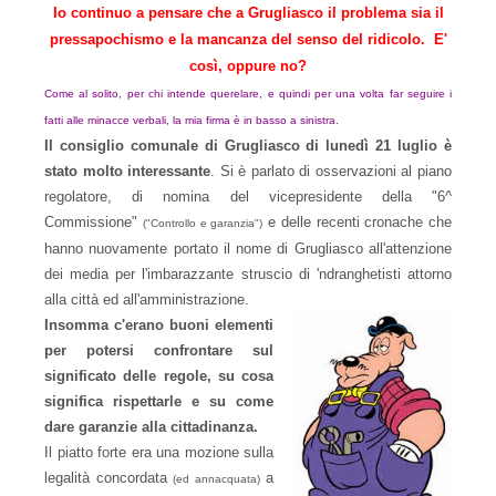
Io continuo a pensare che a Grugliasco il problema sia il
pressapochismo e la mancanza del senso del ridicolo.
E'
così, oppure no?
Come al solito, per chi intende querelare, e quindi per una volta far seguire i
fatti alle minacce verbali, la mia firma è in basso a sinistra.
Il consiglio comunale di Grugliasco di lunedì 21 luglio è
stato molto interessante
. Si è parlato di osservazioni al piano
regolatore, di nomina del vicepresidente della "6^
Commissione"
e delle recenti cronache che
("Controllo e garanzia")
hanno nuovamente portato il nome di Grugliasco all'attenzione
dei media per l'imbarazzante struscio di 'ndranghetisti attorno
alla città ed all'amministrazione.
Insomma c'erano buoni elementi
per potersi confrontare sul
significato delle regole,
su cosa
significa rispettarle e su come
dare garanzie alla cittadinanza.
Il piatto forte era una mozione sulla
legalità concordata
a
(ed annacquata)