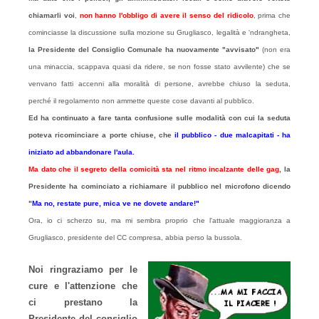
chiamarli voi
,
non hanno l'obbligo di avere il senso del ridicolo
, prima che
cominciasse la discussione sulla mozione su Grugliasco, legalità e 'ndrangheta,
la Presidente del Consiglio Comunale ha nuovamente "avvisato"
(non era
una minaccia, scappava quasi da ridere, se non fosse stato avvilente) che se
venvano fatti accenni alla moralità di persone, avrebbe chiuso la seduta,
perché il regolamento non ammette queste cose davanti al pubblico.
Ed ha continuato a fare tanta confusione sulle modalità con cui la seduta
poteva ricominciare a porte chiuse, che
il pubblico - due malcapitati - ha
iniziato ad abbandonare l'aula.
Ma dato che il segreto della comicità sta nel ritmo incalzante delle gag
, la
Presidente ha cominciato a richiamare il pubblico nel microfono dicendo
"
Ma no, restate pure, mica ve ne dovete andare!"
Ora, io ci scherzo su, ma mi sembra proprio che l'attuale maggioranza
a
Grugliasco
, presidente del CC compresa, abbia perso la bussola.
Noi ringraziamo per le
cure e l'attenzione che
ci prestano la
Presidente del consiglio