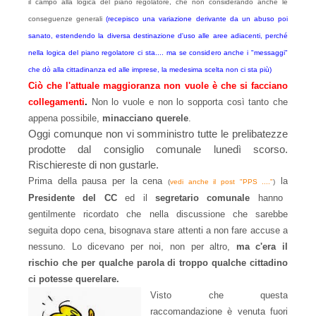
il campo alla logica del piano regolatore, che non considerando anche le
conseguenze generali
(recepisco una variazione derivante da un abuso poi
sanato, estendendo la diversa destinazione d'uso alle aree adiacenti, perché
nella logica del piano regolatore ci sta.... ma se considero anche i "messaggi"
che dò alla cittadinanza ed alle imprese, la medesima scelta non ci sta più)
Ciò che l'attuale maggioranza non vuole è che si facciano
collegamenti
.
Non lo vuole e non lo sopporta così tanto che
appena possibile,
minacciano querele
.
Oggi comunque non vi somministro tutte le prelibatezze
prodotte dal consiglio comunale lunedì scorso.
Rischiereste di non gustarle.
Prima della pausa per la cena
la
(
vedi anche il post "PPS ...."
)
Presidente del CC
ed il
segretario comunale
hanno
gentilmente ricordato che nella discussione che sarebbe
seguita dopo cena, bisognava stare attenti a non fare accuse a
nessuno. Lo dicevano per noi, non per altro,
ma c'era il
rischio che per qualche parola di troppo qualche cittadino
ci potesse querelare.
Visto che questa
raccomandazione è venuta fuori