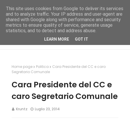
This site uses cookies from Google to deliver its services
and to analyze traffic. Your IP address and user-agent are
shared with Google along with performance and security
metrics to ensure quality of service, generate usage
statistics, and to detect and address abuse.
LEARN MORE
GOT IT
Home page
Politica
Cara Presidente del CC e caro
Segretario Comunale
Cara Presidente del CC e
caro Segretario Comunale
Kruntz
Luglio 23, 2014