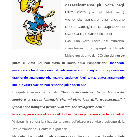
ossessivamente più volte negli
ultimi giorni
( e negli ultimi mesi...),
viene da pensare che credano
che i consiglieri di opposizione
siano completamente tonti.
Così una volta uscito dal municipio,
chiacchierando, ho spiegato a Florinda
Maisto (presidente del CC) che
dal nostro
punto di vista Lei non tratta in modo equo l'opposizione
,
facendole
osservare che il suo vizio di interrompere i consiglieri di opposizione,
stabilendo anzitempo che stanno andando fuori tema, stava assumendo
una rilevanza tale da non renderlo più accettabile
.
E sapete cosa mia ha risposto:
"Sono molto contenta che mi dici questo,
perché è la stessa lamentela che, mi viene fatta dalla maggioranza!" "
Quindi sono tranquilla perché vuol dire che sto agendo bene!"
Non è neppure stata sfiorata dal dubbio che magari stava sbagliando tutto!
Vi risparmio per ora la mirabolante storia dell'elezione del vice-presidente della
"6^ Commissione - Controllo e garanzia"
Ma dato che i politici, gli amministratori locali o come diavolo voltete