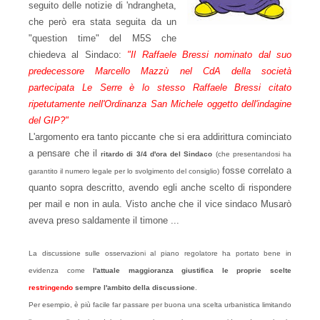
seguito delle notizie di 'ndrangheta,
che però era stata seguita da un
"question time" del M5S che
chiedeva al Sindaco:
"Il Raffaele Bressi nominato dal suo
predecessore Marcello Mazzù nel CdA della società
partecipata Le Serre è lo stesso Raffaele Bressi citato
ripetutamente nell'Ordinanza San Michele oggetto dell'indagine
del GIP?"
L'argomento era tanto piccante che si era addirittura cominciato
a pensare che il
ritardo di 3/4 d'ora del Sindaco
(che presentandosi ha
fosse correlato a
garantito il numero legale per lo svolgimento del consiglio)
quanto sopra descritto, avendo egli anche scelto di rispondere
per mail e non in aula. Visto anche che il vice sindaco Musarò
aveva preso saldamente il timone ...
La discussione sulle osservazioni al piano regolatore ha portato bene in
evidenza come
l'attuale maggioranza giustifica le proprie scelte
restringendo
sempre l'ambito della discussione
.
Per esempio, è più facile far passare per buona una scelta urbanistica limitando