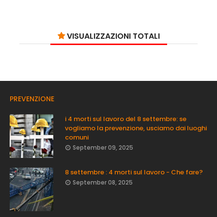
VISUALIZZAZIONI TOTALI
PREVENZIONE
i 4 morti sul lavoro del 8 settembre: se
vogliamo la prevenzione, usciamo dai luoghi
comuni
September 09, 2025
8 settembre : 4 morti sul lavoro - Che fare?
September 08, 2025