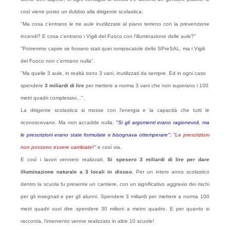
così viene posto un dubbio alla dirigente scolastica:
"Ma cosa c'entrano le tre aule inutilizzate al piano terreno con la prevenzione
incendi? E cosa c'entrano i Vigili del Fuoco con l'illuminazione delle aule?"
"Potremmo capire se fossero stati quei rompiscatole dello SPreSAL, ma i Vigili
del Fuoco non c'entrano nulla".
"Ma quelle 3 aule, in realtà sono 3 vani, inutilizzati da sempre. Ed in ogni caso
spendere
3 miliardi di lire
per mettere a norma 3 vani che non superano i 100
metri quadri complessivi...".
La dirigente scolastica si mosse con l'energia e la capacità che tutti le
riconoscevano. Ma non accadde nulla.
"Si gli argomenti erano ragionevoli, ma
le prescrizioni erano state formulate e bisognava ottemperare";
"Le prescrizioni
non possono essere cambiate!"
e così via.
E così i lavori vennero realizzati.
Si spesero 3 miliardi di lire per dare
illuminazione naturale a 3 locali in disuso.
Per un intero anno scolastico
dentro la scuola fu presente un cantiere, con un significativo aggravio dei rischi
per gli insegnati e per gli alunni. Spendere 3 miliardi per mettere a norma 100
metri quadri vuol dire spendere 30 milioni a metro quadro. E per quanto si
racconta, l'intervento venne realizzato in altre 10 scuole!