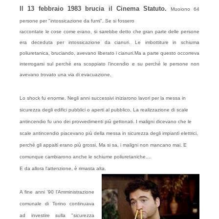
Il 13 febbraio 1983 brucia il Cinema Statuto.
Muoiono 64
persone per "intossicazione da fumi". Se si fossero
raccontate le cose come erano, si sarebbe detto che gran parte delle persone
era deceduta per intossicazione da cianuri. Le imbottiture in schiuma
poliuretanica, bruciando, avevano liberato i cianuri.Ma a parte questo occorreva
interrogarsi sul perché era scoppiato l'incendio e su perché le persone non
avevano trovato una via di evacuazione.
Lo shock fu enorme. Negli anni successivi iniziarono lavori per la messa in
sicurezza degli edifici pubblici o aperti al pubblico. La realizzazione di scale
antincendio fu uno dei provvedimenti più gettonati. I maligni dicevano che le
scale antincendio piacevano più della messa in sicurezza degli impianti elettrici,
perché gli appalti erano più grossi. Ma si sa, i maligni non mancano mai. E
comunque cambiarono anche le schiume poliuretaniche....
E da allora l'attenzione, è rimasta alta.
A fine anni '90 l'Amministrazione
comunale di Torino continuava
ad investire sulla "sicurezza