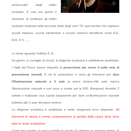
antincendio" degli edifici
scolastici. E così era giunto
il
momento di certificare gli edifici
scolastici realizzati nella seconda metà degli anni '70: quei
bunker
che ospitano
scuola materna, scuola elementare e scuola materna identificati come E11,
E10, E 9, .....
La storia riguarda l'edificio E 11.
Un giorno, in consiglio di circolo, la dirigente scolastica è visibilmente arrabbiata.
I Vigili del Fuoco hanno impartito le
prescrizioni per avere il nulla osta di
prevenzione incendi.
E tra le prescrizioni ci sono gli interventi per
dare
l'illuminazione naturale a 3 aule
al piano terreno.Alle aule manca
l'illuminazione naturale e non sono a norma per la 626. Bisognerà demolire 2
solette e realizzare una cupola trasparente per dare un'illuminazione naturale
indiretta alle 3 aule del piano terreno.
La dirigente scolastica è arrabbiata e molte insegnanti sono disperate.
Gli
interventi di messa a norma comporteranno la perdita della cavea dove sono
fatte le recite scolastiche.
Come ben sapete, in ogni consiglio di circolo c'è almeno un genitore pistino. E