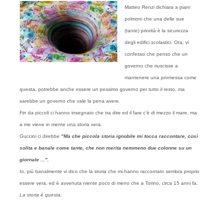
Matteo Renzi dichiara a piani
polmoni che una delle sue
(tante) priorità è la sicurezza
degli edifici scolastici. Ora, vi
confesso che penso che un
governo che riuscisse a
mantenere una promessa come
questa, potrebbe anche essere un pessimo governo per tutto il resto, ma
sarebbe un governo che vale la pena avere.
Fin da piccoli ci hanno insegnato che tra dire ed il fare c'è di mezzo il mare, ma
a me viene in mente una storia vera.
Guccini ci direbbe
"Ma che piccola storia ignobile mi tocca raccontare, così
solita e banale come tante, che non merita nemmeno due colonne su un
giornale ...".
Io, più banalmente vi dico che la storia che mi hanno raccontato sembra proprio
essere vera, ed è avvenuta niente poco di meno che a Torino, circa 15 anni fa.
La storia è questa.