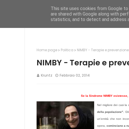
This site uses cookies from Google to d
Hom
are shared with Google along with perf
statistics, and to detect and address 
Home page
Politica
NIMBY - Terapie e prevenzione
NIMBY - Terapie e prev
Kruntz
Febbraio 02, 2014
Se la Sindrome NIMBY esistesse, s
Nel migliore dei casi la
della popolazione".
Gli
un'entità che non incon
opera,
cominciano a n