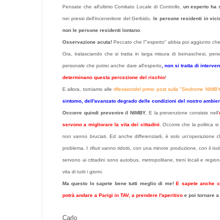
Pensate che all'ultimo Comitato Locale di Controllo,
un esperto ha s
nei pressi dell'inceneritore del Gerbido,
le persone residenti in vic
non le persone residenti lontano
.
Osservazione acuta!
Peccato che l'"esperto" abbia poi aggiunto ch
Ora, tralasciando che si tratta in larga misura di beinaschesi, pe
personale che potrei anche dare all'esperto
, non si tratta di interve
determinano questa percezione del rischio
!
E allora, torniamo alle
riflessionidel primo post sulla "Sindrome NIMB
sintomo, dell'avanzato degrado delle condizioni del nostro ambien
Occorre quindi prevenire il NIMBY.
E la prevenzione consiste nell'
servono a migliorare la vita dei cittadini
. Occorre che la politica si
non vanno bruciati. Ed anche differenziarli, è solo un'operazione c
problema. I rifiuti vanno ridotti, con una minore produzione, con il riutil
servono ai cittadini sono autobus, metropolitane, treni locali e regio
vita di tutti i giorni.
Ma questo lo sapete bene tutti meglio di me!
E sapete anche ch
potrà andare a Parigi in TAV, a prendere l'aperitivo
e poi tornare a
Carlo