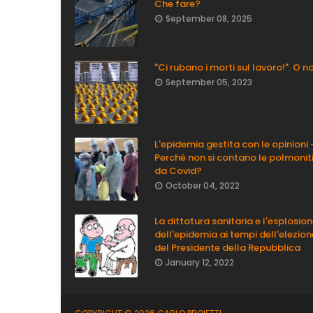
Che fare?
September 08, 2025
"Ci rubano i morti sul lavoro!". O n
September 05, 2023
L'epidemia gestita con le opinioni 
Perché non si contano le polmonit
da Covid?
October 04, 2022
La dittatura sanitaria e l'esplosio
dell'epidemia ai tempi dell'elezion
del Presidente della Repubblica
January 12, 2022