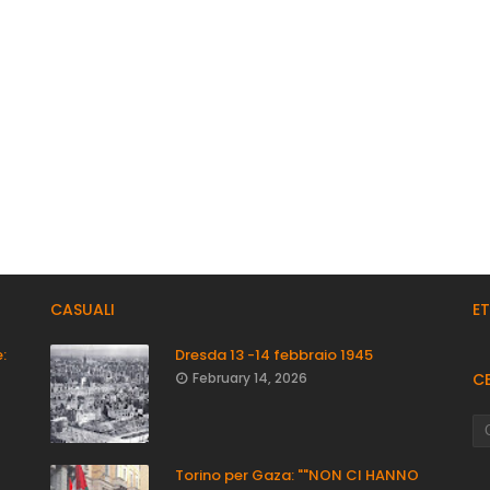
CASUALI
E
:
Dresda 13 -14 febbraio 1945
February 14, 2026
C
Torino per Gaza: ""NON CI HANNO