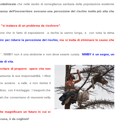
ottolineato
che nello studio di sorveglianza sanitaria della popolazione residente
inanza dell'inceneritore avevano una percezione del rischio molto più alta che
e
"si trattava di un problema da risolvere".
rsone che in fatto di esposizione a rischio la sanno lunga, e con tutta la stima
nire per ridurre la percezione del rischio,
ma si tratta di eliminare le cause che
Y"
. NIMBY non è una sindrome e non deve essere curata.
NIMBY è un segno, un
te di vita
.
evitare di proporre opere che non
 assuma le sue responsabilità. I rifiuti
he avviene a valle, e non risolve il
izzo, con il riciclaggio. I trasporti che
nali che consentano di muoversi nella
e magnificare un futuro in cui si
 casa, è da coglioni!