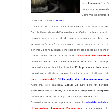
di informazione
" e "
funzionano, si pensi alla
Come vedete si tratta di
al mattino e si inventa
PIMBY
"Please, in my back yard"; s tratta di casi umani, sovente riconducibi
Se ci limitiamo al caso dell'inceneritore del Gerbido, abbiamo assist
megamanifesti in cui la città di Torino era sommersa da rifiuti, con 
interviste ad "esperti" che spiegavano come lle discariche nel giro di
per circa 15 anni. E pensate che solo pochi sono scoppiati a ridere 
Parallelamente c'è stato il lavoro della
Commissione
"Non rifiutarti 
vero che sono andati avanti fregandosene di tutto e di tutti"
. Purtrop
dove collocare le discariche di servizio.
E chi provava a dire che non
La politica dei rifiuti con i provvedimenti per ridurre, riutilizzare e ric
essere responsabili
!
". "
Della politica dei rifiuti ci occuperemo do
Avete mai visto qualcosa?
Eppure 15 anni sono un periodo
particolarmente avanzata, può portare a compimento un'importante 
previsto dalla normativa europea e dalla legislazione nazionale.
Successivamente, avendo promesso, prima di
sdraiarsi davanti alle 
di controllare direttamente l'inceneritore
, hanno inventato il