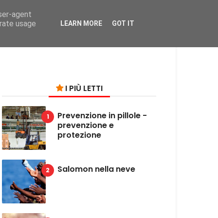
user-agent
on
erate usage
LEARN MORE
GOT IT
I PIÙ LETTI
Prevenzione in pillole -
prevenzione e
protezione
Salomon nella neve