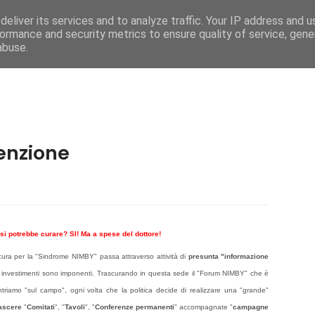
eliver its services and to analyze traffic. Your IP address and 
e
Caratteristiche
Mega Menu
Documentati
ormance and security metrics to ensure quality of service, gen
abuse.
enzione
i potrebbe curare? SI! Ma a spese del dottore!
 cura per la "Sindrome NIMBY" passa attraverso attività di
presunta
"informazione
 investimenti sono imponenti. Trascurando in questa sede il "Forum NIMBY" che è
triamo "sul campo", ogni volta che la politica decide di realizzare una "grande"
ascere
"
Comitati
", "
Tavoli
", "
Conferenze permanenti
" accompagnate "
campagne