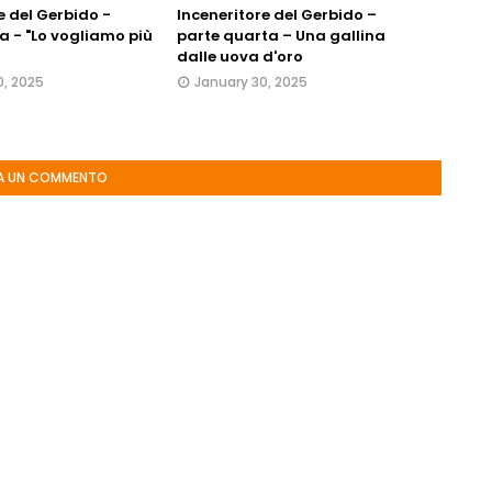
e del Gerbido -
Inceneritore del Gerbido –
a - "Lo vogliamo più
parte quarta – Una gallina
dalle uova d'oro
0, 2025
January 30, 2025
A UN COMMENTO