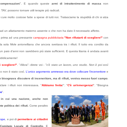
compensazion
i". E quan
do queste
armi di intrattenimento di massa
non
 TAV, possono tornare utili terapie più radicali.
 cure molto costose fatte a spese di tutti noi. Tralasciamo la stupidità di chi si alza
li ad un allattamento materno assente o che non ha dato il necessario affetto.
ito prima ad una pressante
campagna pubblicitaria
"Non rifiutarti di scegliere!"
con
la sola Mole antonelliana che ancora svettava tra i rifiuti. Il tutto era condito da
 un paio d'anni non sarebbero più state sufficienti. E questa litania è andata avanti
pubblicamente!
di scegliere!"
. "
Allora
"- direte voi -
"c'è stato un lavoro, uno studio. Non è poi così
po non è stato così.
L'unico argomento ammesso era dove collocare l'inceneritore
e
 bisognava discutere di inceneritore, ma di rifiuti, veniva messo fuori campo
.
iclare i rifiuti non interessava. "
Abbiamo fretta
!". "
C'è un'emergenza!
".
"Bisogna
po
".
 in cui una nazione, anche non
politica dei rifiuti.
Come peraltro
ruspe
, e poi di
permettere ai cittadini
Comitato Locale di Controllo
. E