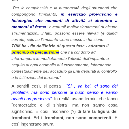
"Per la complessità e la numerosità degli strumenti che
compongono l’impianto,
in esercizio provvisorio è
fisiologico che momenti di attività si alternino a
momenti di fermo
:
eventuali malfunzionamenti di alcune
strumentazioni, infatti, possono essere rilevati (e quindi
corretti) solo se l’impianto viene messo in funzione.
TRM ha - fin dall’inizio di questa fase - adottato il
principio di precauzione
che ha condotto ad
interrompere immediatamente l’attività dell’impianto a
seguito di ogni anomalia di funzionamento, informando
contestualmente dell’accaduto gli Enti deputati al controllo
e le Istituzioni del territorio"
A sentirli così, si pensa
"Si , va be', ci sono dei
problemi, ma sono persone di buon senso e vanno
avanti con prudenza".
In realtà, usano termini che fanno
"democratico e di sinistra" ma non sanno cosa
significhino. E così, rischiano (?) di fare
la figura dei
tromboni. Ed i tromboni, non sono competenti
. E
così ingenerano paura.