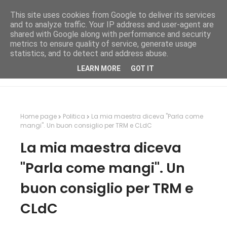
This site uses cookies from Google to deliver its services
and to analyze traffic. Your IP address and user-agent are
shared with Google along with performance and security
metrics to ensure quality of service, generate usage
statistics, and to detect and address abuse.
LEARN MORE
GOT IT
Home page
Politica
La mia maestra diceva "Parla come
mangi". Un buon consiglio per TRM e CLdC
La mia maestra diceva
"Parla come mangi". Un
buon consiglio per TRM e
CLdC