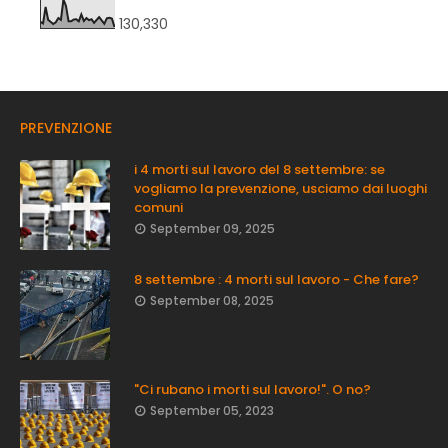
130,330
PREVENZIONE
i 4 morti sul lavoro del 8 settembre: se
vogliamo la prevenzione, usciamo dai luoghi
comuni
September 09, 2025
8 settembre : 4 morti sul lavoro - Che fare?
September 08, 2025
"Ci rubano i morti sul lavoro!". O no?
September 05, 2023