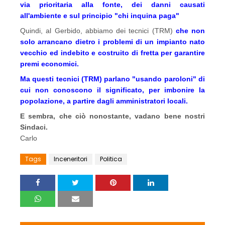
via prioritaria alla fonte, dei danni causati
all'ambiente e sul principio "chi inquina paga"
Quindi, al Gerbido, abbiamo dei tecnici (TRM)
che non
solo arrancano dietro i problemi di un impianto nato
vecchio ed indebito e costruito di fretta per garantire
premi economici.
Ma questi tecnici (TRM) parlano "usando paroloni" di
cui non conoscono il significato, per imbonire la
popolazione, a partire dagli amministratori locali.
E sembra, che ciò nonostante, vadano bene nostri
Sindaci.
Carlo
Tags
Inceneritori
Politica