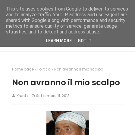
This site uses cookies from Google to deliver its services
and to analyze traffic. Your IP address and user-agent are
shared with Google along with performance and security
metrics to ensure quality of service, generate usage
statistics, and to detect and address abuse.
LEARN MORE
GOT IT
Home page
Politica
Non avranno il mio scalpo
Non avranno il mio scalpo
Kruntz
Settembre 11, 2013