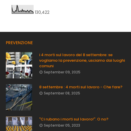
130,422
PREVENZIONE
i 4 morti sul lavoro del 8 settembre: se
vogliamo la prevenzione, usciamo dai luoghi
comuni
September 09, 2025
8 settembre : 4 morti sul lavoro - Che fare?
September 08, 2025
"Ci rubano i morti sul lavoro!". O no?
September 05, 2023