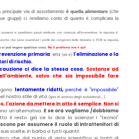
a principale via di assorbimento
è quella alimentare
(che
ue gruppi) ci rendiamo conto di quanto è complicata la
aumenti si sarebbero potuti attribuire con certezza all'inceneritore, la risposta è:
o anche che sono esaminati i profili dei congeneri delle diossine e PCB la risposta
 si può negare qualsiasi cosa.
Ma il problema non è qui!
revenzione primaria
: era
l'eliminazione o la
(ed è)
tori di rischio.
ecauzione ci dice la stessa cosa.
Sostanze ad
ll'ambiente, salvo che sia impossibile fare
engono
lentamente ridotti,
perché è "impossibile"
 nostro stile di vita
(gas di scarico degli autoveicoli,....).
, l'azione da mettere in atto è semplice. Non si
no un'alternativa.
E se ora vogliamo /dobbiamo
tto il resto già ce lo dice la scienza! I "tecnici"
iscono per assumere il ruolo di intrattenitori di
 sue scelte, in barba a tutti quanti!.
co che dal punto di vista scientifico si tratti di