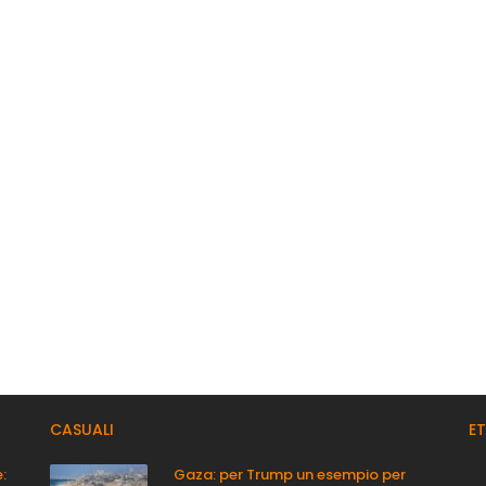
CASUALI
E
:
Gaza: per Trump un esempio per