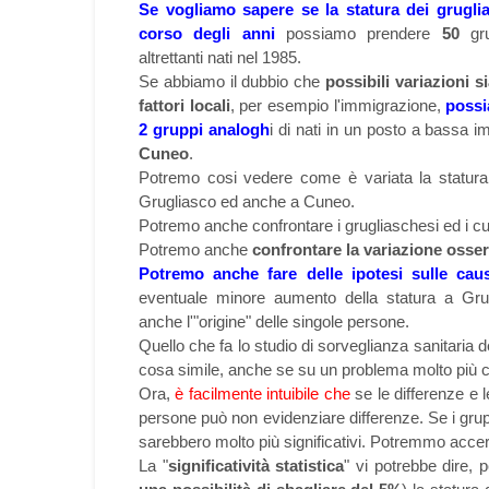
Se vogliamo sapere se la statura dei grugli
gru
corso degli anni
possiamo prendere
50
altrettanti nati nel 1985.
Se abbiamo il dubbio che
possibili variazioni s
fattori locali
, per esempio l'immigrazione,
possi
2 gruppi analogh
i di nati in un posto a bassa 
Cuneo
.
Potremo cosi vedere come è variata la statura 
Grugliasco ed anche a Cuneo.
Potremo anche confrontare i grugliaschesi ed i cune
Potremo anche
confrontare la variazione osse
Potremo anche fare delle ipotesi sulle caus
eventuale minore aumento della statura a Grug
anche l'"origine" delle singole persone.
Quello che fa lo studio di
sorveglianza sanitaria d
cosa simile, anche se su un problema molto più 
Ora,
è facilmente intuibile che
se le differenze e l
persone può non evidenziare differenze. Se i gru
sarebbero molto più significativi. Potremmo accer
La "
significatività statistica
" vi potrebbe dire,