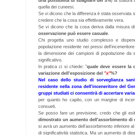
una possibilità di sbagliare del 5%
) la statura
quella dei cuneesi.
Se vi dicono che la differenza è stata osservata 
credere che la cosa sia effettivamente vera.
Se vi dicono che la cosa deriva dalla misura 
osservazione può essere casuale
.
Chi progetta uno studio complesso e dispe
popolazione residente nei pressi dell'incenerito
la dimensione dei campioni di popolazione da st
significativo.
In pratica ci si chiede: "
quale deve essere la
variazione dell'esposizione del
"x"
%?
Nel caso dello studio di sorveglianza sani
residente nella zona dell'inceneritore del Ge
gruppi studiati ci consentirà di accertare varia
per quanto ho capito, con un margine di incer
consueti.
Se posso fare un previsione, credo che gli esi
dimostrato un aumento dell'assorbimento di
si avrà un aumento dell'assorbimento inferiore 
di significatività statistica. Ma un aumento di di