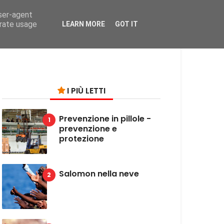
user-agent
on
erate usage
LEARN MORE
GOT IT
I PIÙ LETTI
Prevenzione in pillole -
prevenzione e
protezione
Salomon nella neve