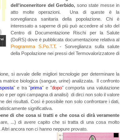
dell'inceneritore del Gerbido,
sono state messe in
atto molte operazioni. Una di queste è la
sorveglianza sanitaria della popolazione. Chi è
interessato a saperne di più può accedere al sito del
Centro di Documentazione Rischi per la Salute
(DoRS) dove è pubblicata documentazione relativa al
Programma S.Po.T.T
. - Sorveglianza sulla salute
della Popolazione nei pressi del Termovalorizzatore di
ione, si avvale delle migliori tecnologie per determinare la
a matrice biologica (sangue, urine) analizzata. Il confronto
sposta
" e tra "
prima
" e "
dopo
" comporta una valutazione
po e per ogni campagna di analisi) di dirci non solo il valore
dei risultati. Così è possibile non solo confrontare i dati,
atisticamente significativa.
bene di che cosa si tratti e che cosa ci dirà veramente
re, ...) di avere capito che si tratta di una cosa molto
 è. Altri ancora non ci hanno neppure provato.