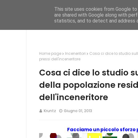
This site uses cookies from Google to d
Hom
are shared with Google along with perf
statistics, and to detect and address 
Home page
Inceneritori
Cosa ci dice lo studio sul
pressi dell'inceneritore
Cosa ci dice lo studio s
della popolazione resid
dell'inceneritore
Kruntz
Giugno 01, 2013
Facciamo un piccolo sforzo p