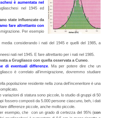
aschesi è aumentata nel
gliaschesi nel 1945 ed
iano state influenzate da
amo fare altrettanto con
immigrazione. Per esempio
media considerando i nati del 1945 e quelli del 1985, a
esi nati nel 1945. E fare altrettanto per i nati nel 1985.
rvata a Grugliasco con quella osservata a Cuneo
.
e di eventuali differenze
. Ma per potere dire che un
liasco è correlato all'immigrazione, dovremmo studiare
ella popolazione residente nella zona dell'inceneritore è una
complicato.
e variazioni di statura sono piccole, lo studio di gruppi di 50
ppi fossero composti da 5.000 persone ciascuno, beh, i dati
tare differenze piccole, anche molto piccole.
 per esempio, che con un grado di certezza del 95% (
con