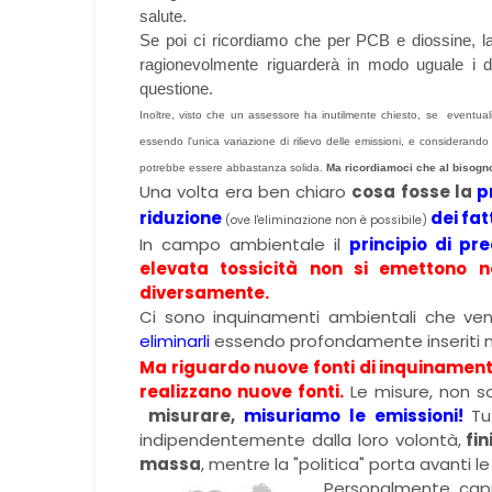
salute.
Se poi ci ricordiamo che per PCB e diossine, l
ragionevolmente riguarderà in modo uguale i d
questione.
Inoltre, visto che un assessore ha inutilmente chiesto, se eventuali 
essendo l'unica variazione di rilievo delle emissioni, e considerand
potrebbe essere abbastanza solida.
Ma ricordiamoci che al bisogno
Una volta era ben chiaro
cosa fosse la
p
riduzione
dei fat
(ove l'eliminazione non è possibile)
In campo ambientale il
principio di pr
elevata tossicità non si emettono ne
diversamente.
Ci sono inquinamenti ambientali che v
eliminarli
essendo profondamente inseriti nel
Ma riguardo nuove fonti di inquinamento
realizzano nuove fonti.
Le misure, non so
misurare,
misuriamo le emissioni!
Tu
indipendentemente dalla loro volontà,
fin
massa
, mentre la "politica" porta avanti le
Personalmente capis