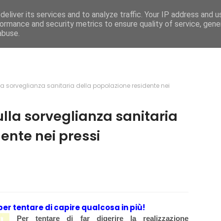
eliver its services and to analyze traffic. Your IP address and 
e
Caratteristiche
Mega Menu
Documentati
ormance and security metrics to ensure quality of service, gen
abuse.
la sorveglianza sanitaria della popolazione residente nei
ulla sorveglianza sanitaria
ente nei pressi
er tentare di capire qualcosa in più!
Per tentare di far digerire la realizzazione