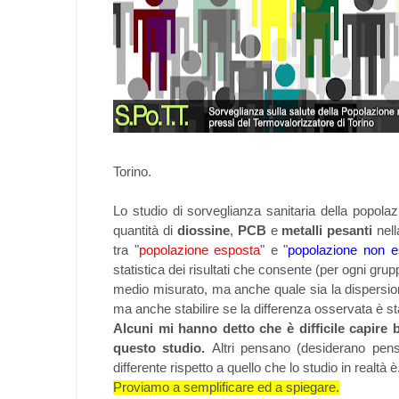
Torino.
Lo studio di sorveglianza sanitaria della popolaz
quantità di
diossine
,
PCB
e
metalli pesanti
nell
tra "
popolazione esposta
" e "
popolazione non e
statistica dei risultati che consente (per ogni grup
medio misurato, ma anche quale sia la dispersione 
ma anche stabilire se la differenza osservata è st
Alcuni mi hanno detto che è difficile capire 
questo studio.
Altri pensano (desiderano pensa
differente rispetto a quello che lo studio in realtà
Proviamo a semplificare ed a spiegare.