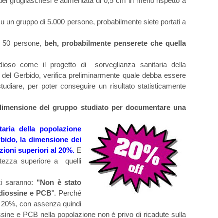
 dei grugliaschesi è aumentata di 0,5 cm in meno rispetto a
su un gruppo di 5.000 persone, probabilmente siete portati a
di 50 persone,
beh, probabilmente penserete che quella
ndioso come il progetto di
sorveglianza sanitaria della
re del Gerbido, verifica preliminarmente quale debba essere
udiare, per poter conseguire un risultato statisticamente
 dimensione del gruppo studiato per documentare una
taria della popolazione
rbido, la dimensione dei
zioni superiori al 20%.
E
tezza superiore a quelli
ti saranno:
"Non è stato
 diossine e PCB
". Perché
al 20%, con assenza quindi
ossine e PCB nella popolazione non è privo di ricadute sulla