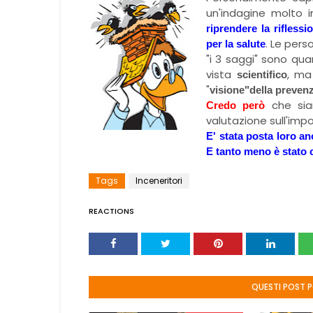
un'indagine molto 
riprendere la riflessi
. Le pers
per la salute
"i 3 saggi" sono qua
vista
, ma
scientifico
"
visione"della preven
che si
Credo però
valutazione sull'impo
E' stata posta loro a
E tanto meno è stato c
Tags
Inceneritori
REACTIONS
QUESTI POST 