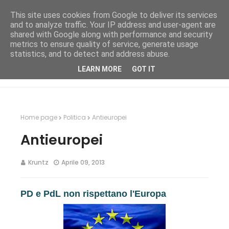
This site uses cookies from Google to deliver its services
and to analyze traffic. Your IP address and user-agent are
shared with Google along with performance and security
metrics to ensure quality of service, generate usage
statistics, and to detect and address abuse.
LEARN MORE
GOT IT
Home page
Politica
Antieuropei
Antieuropei
Kruntz
Aprile 09, 2013
PD e PdL non rispettano l'Europa